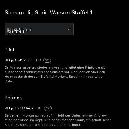
Stream die Serie Watson Staffel 1
Select Season
Pilot
S
1
Ep.
1
•
41
Min.
•
HD
12
Dr. Watson arbeitet wieder als Arzt und leitet eine Klinik, die sich
auf seltene Krankheiten spezialisiert hat. Der Tod von Sherlock
Holmes durch dessen Erzfeind Moriarty lässt ihm indes keine
Ruhe.
Rotrock
S
1
Ep.
2
•
41
Min.
•
HD
12
Seit einem Mordanschlag auf ihn lebt der Unternehmer Andrew
mit einer Kugel im Kopf. Nun behauptet der Mann, ein schottischer
Soldat zu sein, der ein dunkles Geheimnis hütet.