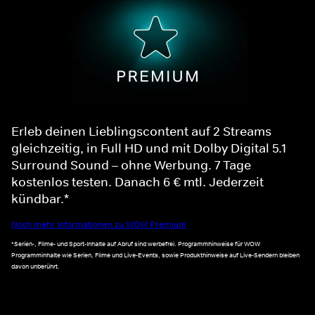
Erleb deinen Lieblingscontent auf 2 Streams
gleichzeitig, in Full HD und mit Dolby Digital 5.1
Surround Sound – ohne Werbung. 7 Tage
kostenlos testen. Danach 6 € mtl. Jederzeit
kündbar.*
Noch mehr Informationen zu WOW Premium
*Serien-, Filme- und Sport-Inhalte auf Abruf sind werbefrei. Programmhinweise für WOW
Programminhalte wie Serien, Filme und Live-Events, sowie Produkthinweise auf Live-Sendern bleiben
davon unberührt.