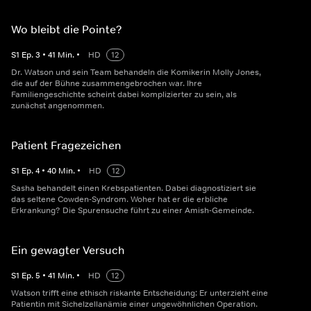
Wo bleibt die Pointe?
S
1
Ep.
3
•
41
Min.
•
HD
12
Dr. Watson und sein Team behandeln die Komikerin Molly Jones,
die auf der Bühne zusammengebrochen war. Ihre
Familiengeschichte scheint dabei komplizierter zu sein, als
zunächst angenommen.
Patient Fragezeichen
S
1
Ep.
4
•
40
Min.
•
HD
12
Sasha behandelt einen Krebspatienten. Dabei diagnostiziert sie
das seltene Cowden-Syndrom. Woher hat er die erbliche
Erkrankung? Die Spurensuche führt zu einer Amish-Gemeinde.
Ein gewagter Versuch
S
1
Ep.
5
•
41
Min.
•
HD
12
Watson trifft eine ethisch riskante Entscheidung: Er unterzieht eine
Patientin mit Sichelzellanämie einer ungewöhnlichen Operation.