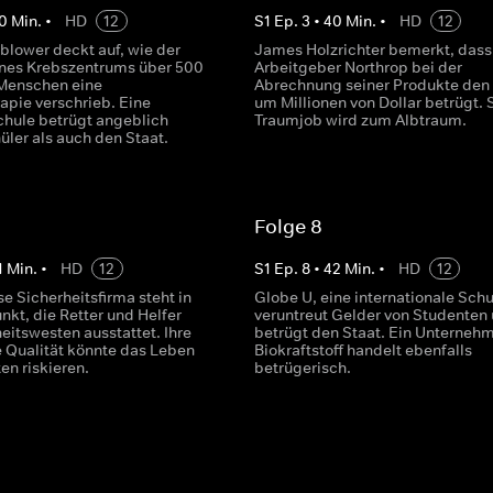
0
Min.
•
HD
12
S
1
Ep.
3
•
40
Min.
•
HD
12
blower deckt auf, wie der
James Holzrichter bemerkt, dass
ines Krebszentrums über 500
Arbeitgeber Northrop bei der
Menschen eine
Abrechnung seiner Produkte den 
pie verschrieb. Eine
um Millionen von Dollar betrügt. 
hule betrügt angeblich
Traumjob wird zum Albtraum.
üler als auch den Staat.
Folge 8
1
Min.
•
HD
12
S
1
Ep.
8
•
42
Min.
•
HD
12
e Sicherheitsfirma steht in
Globe U, eine internationale Schu
nkt, die Retter und Helfer
veruntreut Gelder von Studenten
eitswesten ausstattet. Ihre
betrügt den Staat. Ein Unternehm
Qualität könnte das Leben
Biokraftstoff handelt ebenfalls
ten riskieren.
betrügerisch.