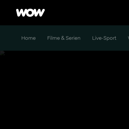
Home
Filme & Serien
Live-Sport