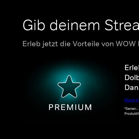
Gib deinem Stre
Erleb jetzt die Vorteile von WOW
Erle
Dolb
Dana
Noch m
*Serien-
Produkth