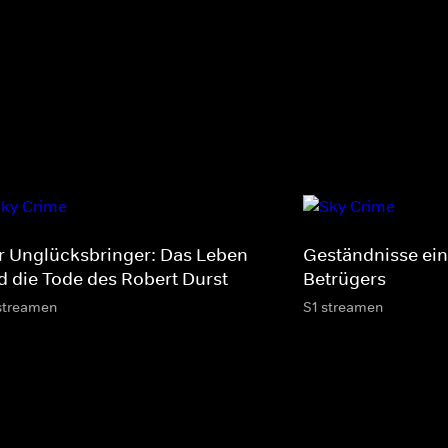
r Unglücksbringer: Das Leben
Geständnisse ein
d die Tode des Robert Durst
Betrügers
streamen
S1 streamen