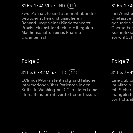
S
1
Ep.
1
•
41
Min.
•
HD
12
S
1
Ep.
2
•
4
Zwei Zahnärzte sind alarmiert über die
Ein Whistle
betrügerischen und unsicheren
Chefarzt e
Behandlungen einer Kinderzahnarzt-
gesunden 
Praxis. Ein Insider deckt die illegalen
Chemothera
Machenschaften eines Pharma-
Kosmetiksc
Giganten auf.
sowohl Sch
Folge 6
Folge 7
S
1
Ep.
6
•
42
Min.
•
HD
12
S
1
Ep.
7
•
4
EClinicalWorks steht aufgrund falscher
Eine dubios
Informationen über Patienten in der
im Mittelpu
Kritik. In Washington D.C. beliefert eine
mit Sicherh
Firma Schulen mit verdorbenen Essen.
mangelnde 
von Polizis