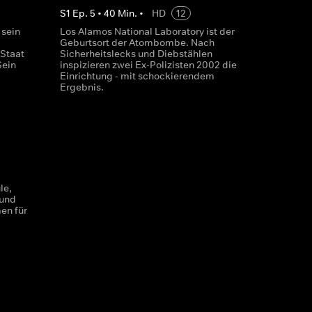
S
1
Ep.
5
•
40
Min.
•
HD
12
 sein
Los Alamos National Laboratory ist der
Geburtsort der Atombombe. Nach
Staat
Sicherheitslecks und Diebstählen
Sein
inspizieren zwei Ex-Polizisten 2002 die
Einrichtung - mit schockierendem
Ergebnis.
le,
 und
en für