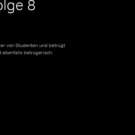
olge 8
lder von Studenten und betrügt
t ebenfalls betrügerisch.