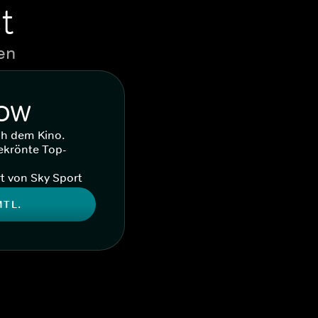
t
en
WOW
ch dem Kino.
ekrönte Top-
t von Sky Sport
MTL.