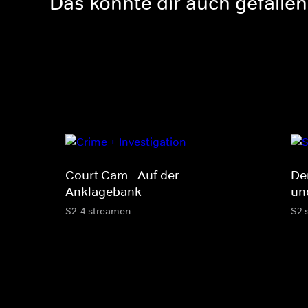
Das könnte dir auch gefallen
Court Cam - Auf der
De
Anklagebank
un
S2-4 streamen
S2 