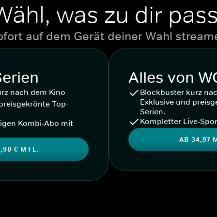
Wähl, was zu dir pass
ofort auf dem Gerät deiner Wahl stream
Serien
Alles von 
urz nach dem Kino
Blockbuster kurz na
Exklusive und preisg
preisgekrönte Top-
Serien.
Kompletter Live-Spor
igen Kombi-Abo mit
AB 34,97 
,98 € MTL.