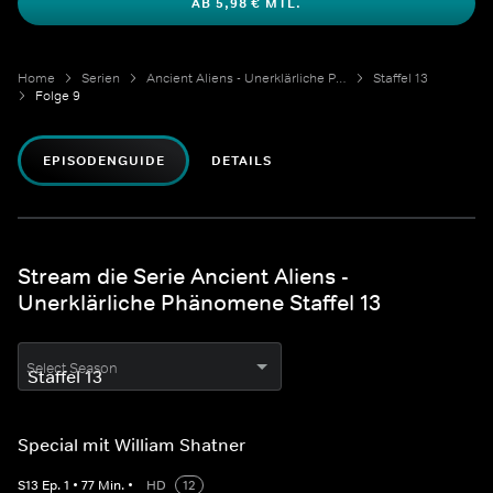
AB 5,98 € MTL.
Home
Serien
Ancient Aliens - Unerklärliche Phänomene
Staffel 13
Folge 9
EPISODENGUIDE
DETAILS
Stream die Serie Ancient Aliens -
Unerklärliche Phänomene Staffel 13
Select Season
Special mit William Shatner
S
13
Ep.
1
•
77
Min.
•
HD
12