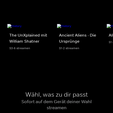
The UnXplained mit
Ancient Aliens - Die
Al
William Shatner
Ursprünge
S1
S3-6 streamen
S1-2 streamen
Wähl, was zu dir passt
Sofort auf dem Gerät deiner Wahl
streamen