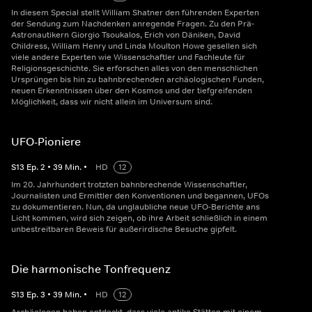
In diesem Special stellt William Shatner den führenden Experten
der Sendung zum Nachdenken anregende Fragen. Zu den Prä-
Astronautikern Giorgio Tsoukalos, Erich von Däniken, David
Childress, William Henry und Linda Moulton Howe gesellen sich
viele andere Experten wie Wissenschaftler und Fachleute für
Religionsgeschichte. Sie erforschen alles von den menschlichen
Ursprüngen bis hin zu bahnbrechenden archäologischen Funden,
neuen Erkenntnissen über den Kosmos und der tiefgreifenden
Möglichkeit, dass wir nicht allein im Universum sind.
UFO-Pioniere
S
13
Ep.
2
•
39
Min.
•
HD
12
Im 20. Jahrhundert trotzten bahnbrechende Wissenschaftler,
Journalisten und Ermittler den Konventionen und begannen, UFOs
zu dokumentieren. Nun, da unglaubliche neue UFO-Berichte ans
Licht kommen, wird sich zeigen, ob ihre Arbeit schließlich in einem
unbestreitbaren Beweis für außerirdische Besuche gipfelt.
Die harmonische Tonfrequenz
S
13
Ep.
3
•
39
Min.
•
HD
12