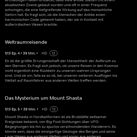
Archäologen haben entdeckt, dass viele antike Stätten mit einem
akustischen Zweck gebaut wurden und oft in einer Frequenz
schwingen, die eine tiefgreifende Wirkung auf das menschliche
Gehirn hat. Es fragt sich, ob die Menschen der Antike einen
harmonischen Code gekannt haben, der sie in Kontakt mit
außerirdischen Wesen brachte.
Weltraumreisende
S
13
Ep.
4
•
39
Min.
•
HD
12
Es ist die größte Errungenschaft der Menschheit: der Aufbruch zu
den Sternen. Es fragt sich jedoch, ob unsere Reisen in den Kosmos
nicht eigentlich eine Rückkehr zu unseren wahren Ursprüngen
sind. Und ob wir, falls es so ist, bei unseren weiteren Ausflügen ins
Weltall auf Raumfahrer aus anderen Welten treffen werden.
Das Mysterium um Mount Shasta
S
13
Ep.
5
•
39
Min.
•
HD
12
Mount Shasta in Nordkalifornien ist als Brutstätte seltsamer
Ereignisse bekannt, von Big-Foot-Sichtungen über UFO-
Begegnungen bis hin zu spurlos verschwindenden Wanderern. Es
könnte sein, dass die einzigartige Geologie des Berges und seine
Lage Wesen aus anderen Welten und sogar aus anderen