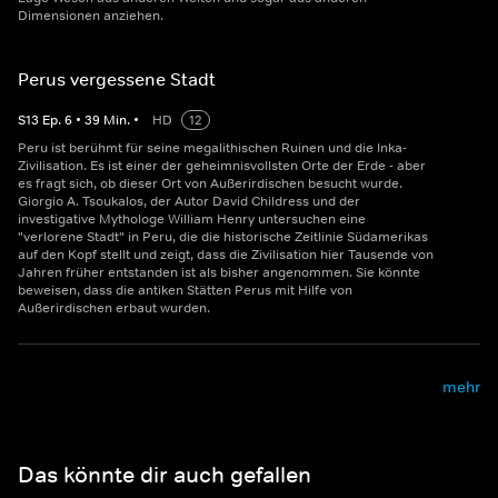
Dimensionen anziehen.
Perus vergessene Stadt
S
13
Ep.
6
•
39
Min.
•
HD
12
Peru ist berühmt für seine megalithischen Ruinen und die Inka-
Zivilisation. Es ist einer der geheimnisvollsten Orte der Erde - aber
es fragt sich, ob dieser Ort von Außerirdischen besucht wurde.
Giorgio A. Tsoukalos, der Autor David Childress und der
investigative Mythologe William Henry untersuchen eine
"verlorene Stadt" in Peru, die die historische Zeitlinie Südamerikas
auf den Kopf stellt und zeigt, dass die Zivilisation hier Tausende von
Jahren früher entstanden ist als bisher angenommen. Sie könnte
beweisen, dass die antiken Stätten Perus mit Hilfe von
Außerirdischen erbaut wurden.
mehr
Das könnte dir auch gefallen