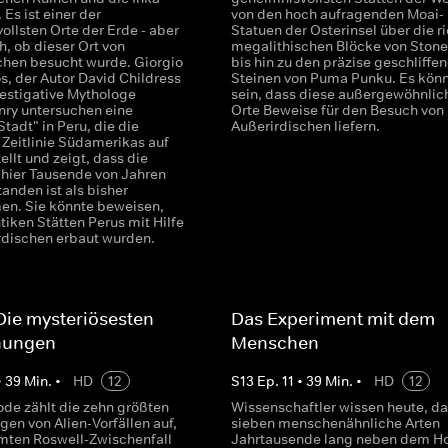
. Es ist einer der
von den hoch aufragenden Moai-
ollsten Orte der Erde - aber
Statuen der Osterinsel über die r
ch, ob dieser Ort von
megalithischen Blöcke von Ston
chen besucht wurde. Giorgio
bis hin zu den präzise geschliffe
s, der Autor David Childress
Steinen von Puma Punku. Es kön
vestigative Mythologe
sein, dass diese außergewöhnlic
nry untersuchen eine
Orte Beweise für den Besuch von
Stadt" in Peru, die die
Außerirdischen liefern.
 Zeitlinie Südamerikas auf
ellt und zeigt, dass die
n hier Tausende von Jahren
tanden ist als bisher
n. Sie könnte beweisen,
tiken Stätten Perus mit Hilfe
rdischen erbaut wurden.
 Die mysteriösesten
Das Experiment mit dem
hungen
Menschen
•
39
Min.
•
HD
12
S
13
Ep.
11
•
39
Min.
•
HD
12
ode zählt die zehn größten
Wissenschaftler wissen heute, da
en von Alien-Vorfällen auf,
sieben menschenähnliche Arten
ten Roswell-Zwischenfall
Jahrtausende lang neben dem 