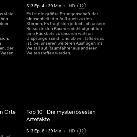
S
13
Ep.
4
•
39
Min.
•
HD
12
s viele
Es ist die größte Errungenschaft der
chen
Menschheit: der Aufbruch zu den
einer
Sternen. Es fragt sich jedoch, ob unsere
Reisen in den Kosmos nicht eigentlich
eine Rückkehr zu unseren wahren
sich,
Ursprüngen sind. Und ob wir, falls es so
n
ist, bei unseren weiteren Ausflügen ins
n, der
Weltall auf Raumfahrer aus anderen
n Wesen
Welten treffen werden.
en Orte
Top 10 - Die mysteriösesten
Artefakte
S
13
Ep.
8
•
39
Min.
•
HD
12
t auf -