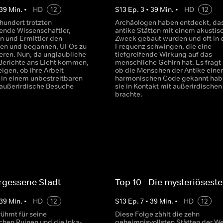
39
Min.
•
HD
12
S
13
Ep.
3
•
39
Min.
•
HD
12
hundert trotzten
Archäologen haben entdeckt, das
nde Wissenschaftler,
antike Stätten mit einem akustis
n und Ermittler den
Zweck gebaut wurden und oft in 
en und begannen, UFOs zu
Frequenz schwingen, die eine
ren. Nun, da unglaubliche
tiefgreifende Wirkung auf das
erichte ans Licht kommen,
menschliche Gehirn hat. Es fragt 
eigen, ob ihre Arbeit
ob die Menschen der Antike eine
h in einem unbestreitbaren
harmonischen Code gekannt habe
 außerirdische Besuche
sie in Kontakt mit außerirdische
brachte.
rgessene Stadt
Top 10 - Die mysteriösest
39
Min.
•
HD
12
S
13
Ep.
7
•
39
Min.
•
HD
12
rühmt für seine
Diese Folge zählt die zehn
chen Ruinen und die Inka-
geheimnisvollsten Stätten der Wel