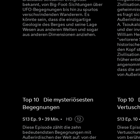
bekannt, von Big-Foot-Sichtungen über
Zivilisation
UFO-Begegnungen bis hin zu spurlos
geheimnisv
verschwindenden Wanderern. Es
es fragt si
könnte sein, dass die einzigartige
Außerirdis
Geologie des Berges und seine Lage
A. Tsoukalo
Wesen aus anderen Welten und sogar
und der in
aus anderen Dimensionen anziehen.
William He
"verlorene 
historische
den Kopf st
Zivilisatio
früher ents
angenomme
dass die an
von Außeri
Top 10 - Die mysteriösesten
Top 10 -
Begegnungen
Vertusc
S
13
Ep.
9
•
39
Min.
•
HD
12
S
13
Ep.
10
Diese Episode zählt die zehn
Diese Epis
bedeutendsten Begegnungen mit
Vertuschung
Außerirdischen der Welt auf: von der
vom berühm