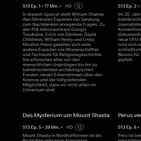
S
13
Ep.
1
•
77
Min.
•
HD
12
S
13
Ep.
2
•
In diesem Special stellt William Shatner
Im 20. Jahr
den führenden Experten der Sendung
bahnbreche
zum Nachdenken anregende Fragen. Zu
Journaliste
den Prä-Astronautikern Giorgio
Konvention
Tsoukalos, Erich von Däniken, David
dokumentie
Childress, William Henry und Linda
neue UFO-B
Moulton Howe gesellen sich viele
wird sich z
andere Experten wie Wissenschaftler
schließlic
und Fachleute für Religionsgeschichte.
Beweis für
Sie erforschen alles von den
gipfelt.
menschlichen Ursprüngen bis hin zu
bahnbrechenden archäologischen
Funden, neuen Erkenntnissen über den
Kosmos und der tiefgreifenden
Möglichkeit, dass wir nicht allein im
Universum sind.
Das Mysterium um Mount Shasta
Perus ve
S
13
Ep.
5
•
39
Min.
•
HD
12
S
13
Ep.
6
•
Mount Shasta in Nordkalifornien ist als
Peru ist be
Brutstätte seltsamer Ereignisse
megalithis