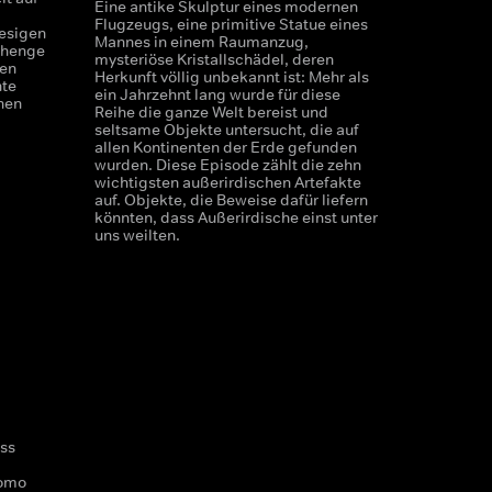
Eine antike Skulptur eines modernen
Flugzeugs, eine primitive Statue eines
iesigen
Mannes in einem Raumanzug,
ehenge
mysteriöse Kristallschädel, deren
nen
Herkunft völlig unbekannt ist: Mehr als
nte
ein Jahrzehnt lang wurde für diese
hen
Reihe die ganze Welt bereist und
seltsame Objekte untersucht, die auf
allen Kontinenten der Erde gefunden
wurden. Diese Episode zählt die zehn
wichtigsten außerirdischen Artefakte
auf. Objekte, die Beweise dafür liefern
könnten, dass Außerirdische einst unter
uns weilten.
ss
Homo