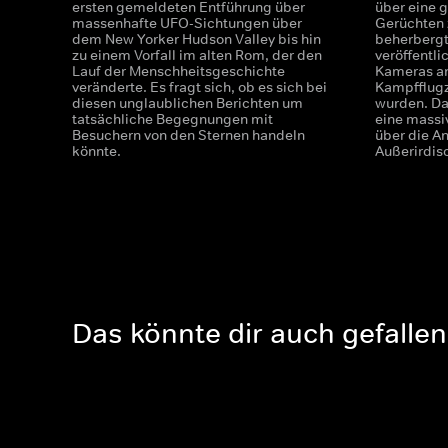
ersten gemeldeten Entführung über
über eine g
massenhafte UFO-Sichtungen über
Gerüchten 
dem New Yorker Hudson Valley bis hin
beherbergt,
zu einem Vorfall im alten Rom, der den
veröffentl
Lauf der Menschheitsgeschichte
Kameras an
veränderte. Es fragt sich, ob es sich bei
Kampfflug
diesen unglaublichen Berichten um
wurden. Das
tatsächliche Begegnungen mit
eine massi
Besuchern von den Sternen handeln
über die A
könnte.
Außerirdisc
Das könnte dir auch gefallen