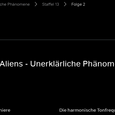
rliche Phänomene
Staffel 13
Folge 2
Aliens - Unerklärliche Phänom
niere
Die harmonische Tonfreq