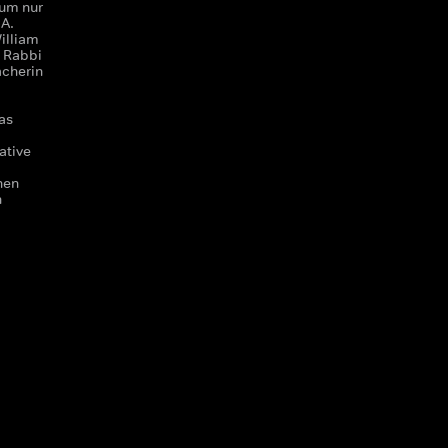
rum nur
 A.
illiam
 Rabbi
acherin
as
ative
nen
n