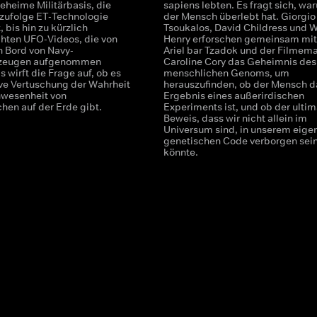
eheime Militärbasis, die
sapiens lebten. Es fragt sich, wa
zufolge ET-Technologie
der Mensch überlebt hat. Giorgio
 bis hin zu kürzlich
Tsoukalos, David Childress und W
ichten UFO-Videos, die von
Henry erforschen gemeinsam mit
 Bord von Navy-
Ariel bar Tzadok und der Filmem
zeugen aufgenommen
Caroline Cory das Geheimnis des
 wirft die Frage auf, ob es
menschlichen Genoms, um
ve Vertuschung der Wahrheit
herauszufinden, ob der Mensch d
nwesenheit von
Ergebnis eines außerirdischen
hen auf der Erde gibt.
Experiments ist, und ob der ultim
Beweis, dass wir nicht allein im
Universum sind, in unserem eige
genetischen Code verborgen sei
könnte.