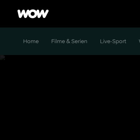
Home
Filme & Serien
Live-Sport