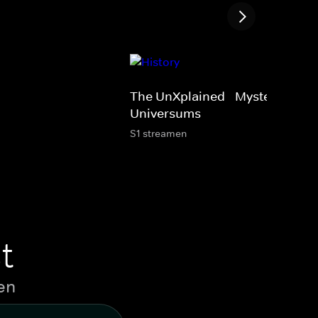
The UnXplained - Mysterien des
Universums
S1 streamen
t
en