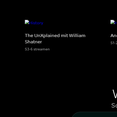
The UnXplained mit William
An
Shatner
S1-
S3-6 streamen
S