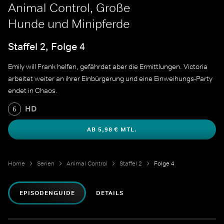
Animal Control, Große
Hunde und Minipferde
Staffel 2, Folge 4
Emily will Frank helfen, gefährdet aber die Ermittlungen. Victoria
arbeitet weiter an ihrer Einbürgerung und eine Einweihungs-Party
endet in Chaos.
HD
6
AB 5,98 € MTL.
Home
Serien
Animal Control
Staffel 2
Folge 4
EPISODENGUIDE
DETAILS