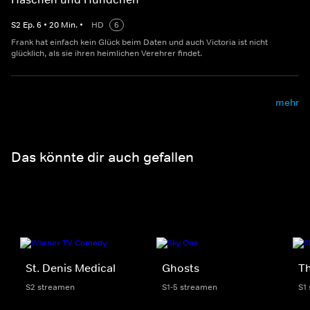
S
2
Ep.
6
•
20
Min.
•
HD
6
Frank hat einfach kein Glück beim Daten und auch Victoria ist nicht
glücklich, als sie ihren heimlichen Verehrer findet.
mehr
Das könnte dir auch gefallen
St. Denis Medical
Ghosts
Th
S2 streamen
S1-5 streamen
S1