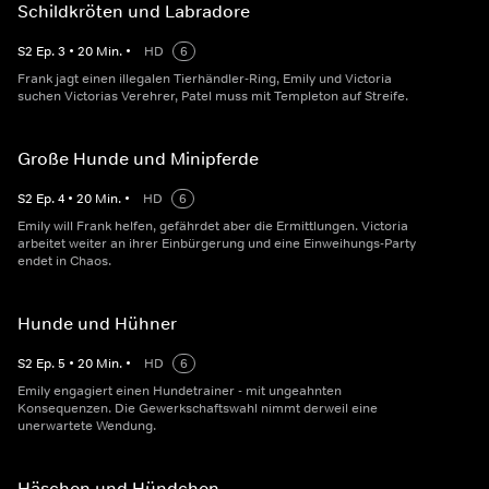
Schildkröten und Labradore
S
2
Ep.
3
•
20
Min.
•
HD
6
Frank jagt einen illegalen Tierhändler-Ring, Emily und Victoria
suchen Victorias Verehrer, Patel muss mit Templeton auf Streife.
Große Hunde und Minipferde
S
2
Ep.
4
•
20
Min.
•
HD
6
Emily will Frank helfen, gefährdet aber die Ermittlungen. Victoria
arbeitet weiter an ihrer Einbürgerung und eine Einweihungs-Party
endet in Chaos.
Hunde und Hühner
S
2
Ep.
5
•
20
Min.
•
HD
6
Emily engagiert einen Hundetrainer - mit ungeahnten
Konsequenzen. Die Gewerkschaftswahl nimmt derweil eine
unerwartete Wendung.
Häschen und Hündchen