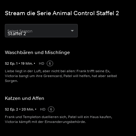
Stream die Serie Animal Control Staffel 2
Select Season
Waschbären und Mischlinge
S
2
Ep.
1
•
19
Min.
•
HD
6
Liebe liegt in der Luft, aber nicht bei allen: Frank trifft seine Ex,
Victoria bangt um ihre Greencard, Patel will helfen, hat aber selbst
Sorgen.
Katzen und Affen
S
2
Ep.
2
•
20
Min.
•
HD
6
Frank und Templeton duellieren sich, Patel will ein Haus kaufen,
Victoria kämpft mit der Einwanderungsbehörde.