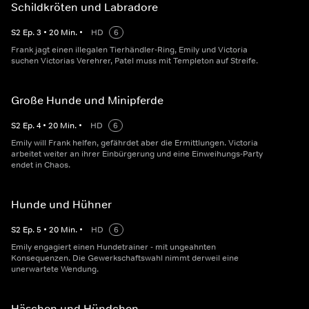
Schildkröten und Labradore
S
2
Ep.
3
•
20
Min.
•
HD
6
Frank jagt einen illegalen Tierhändler-Ring, Emily und Victoria
suchen Victorias Verehrer, Patel muss mit Templeton auf Streife.
Große Hunde und Minipferde
S
2
Ep.
4
•
20
Min.
•
HD
6
Emily will Frank helfen, gefährdet aber die Ermittlungen. Victoria
arbeitet weiter an ihrer Einbürgerung und eine Einweihungs-Party
endet in Chaos.
Hunde und Hühner
S
2
Ep.
5
•
20
Min.
•
HD
6
Emily engagiert einen Hundetrainer - mit ungeahnten
Konsequenzen. Die Gewerkschaftswahl nimmt derweil eine
unerwartete Wendung.
Häschen und Hündchen