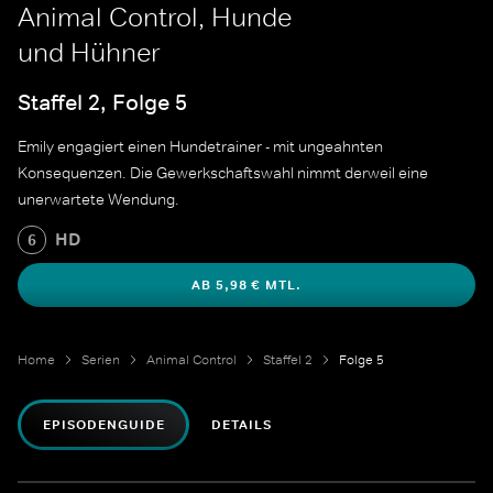
Animal Control, Hunde
und Hühner
Staffel 2, Folge 5
Emily engagiert einen Hundetrainer - mit ungeahnten
Konsequenzen. Die Gewerkschaftswahl nimmt derweil eine
unerwartete Wendung.
HD
6
AB 5,98 € MTL.
Home
Serien
Animal Control
Staffel 2
Folge 5
EPISODENGUIDE
DETAILS