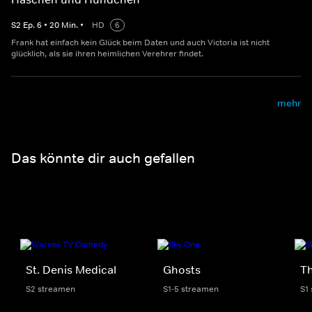
S
2
Ep.
6
•
20
Min.
•
HD
6
Frank hat einfach kein Glück beim Daten und auch Victoria ist nicht
glücklich, als sie ihren heimlichen Verehrer findet.
mehr
Das könnte dir auch gefallen
St. Denis Medical
Ghosts
Th
S2 streamen
S1-5 streamen
S1