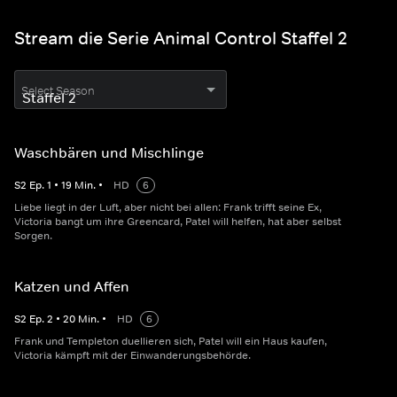
Stream die Serie Animal Control Staffel 2
Select Season
Waschbären und Mischlinge
S
2
Ep.
1
•
19
Min.
•
HD
6
Liebe liegt in der Luft, aber nicht bei allen: Frank trifft seine Ex,
Victoria bangt um ihre Greencard, Patel will helfen, hat aber selbst
Sorgen.
Katzen und Affen
S
2
Ep.
2
•
20
Min.
•
HD
6
Frank und Templeton duellieren sich, Patel will ein Haus kaufen,
Victoria kämpft mit der Einwanderungsbehörde.