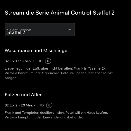
Stream die Serie Animal Control Staffel 2
Select Season
Waschbären und Mischlinge
S
2
Ep.
1
•
19
Min.
•
HD
6
Liebe liegt in der Luft, aber nicht bei allen: Frank trifft seine Ex,
Victoria bangt um ihre Greencard, Patel will helfen, hat aber selbst
Sorgen.
Katzen und Affen
S
2
Ep.
2
•
20
Min.
•
HD
6
Frank und Templeton duellieren sich, Patel will ein Haus kaufen,
Victoria kämpft mit der Einwanderungsbehörde.