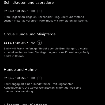
Schildkröten und Labradore
S
2
Ep.
3
•
20
Min.
•
HD
6
Frank jagt einen illegalen Tierhändler-Ring, Emily und Victoria
suchen Victorias Verehrer, Patel muss mit Templeton auf Streife.
Große Hunde und Minipferde
S
2
Ep.
4
•
20
Min.
•
HD
6
Emily will Frank helfen, gefährdet aber die Ermittlungen. Victoria
arbeitet weiter an ihrer Einbürgerung und eine Einweihungs-Party
endet in Chaos.
Hunde und Hühner
S
2
Ep.
5
•
20
Min.
•
HD
6
Emily engagiert einen Hundetrainer - mit ungeahnten
Konsequenzen. Die Gewerkschaftswahl nimmt derweil eine
unerwartete Wendung.
Häschen und Hündchen