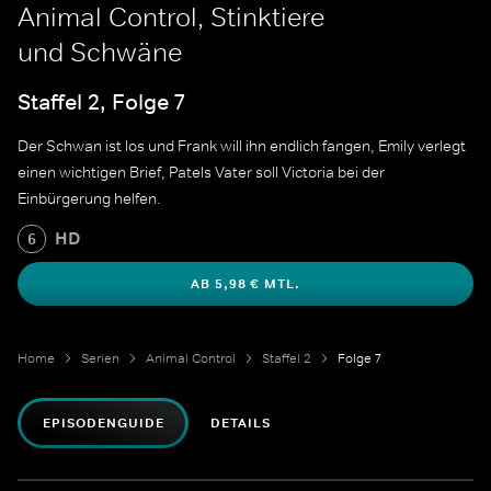
Animal Control, Stinktiere
und Schwäne
Staffel 2, Folge 7
Der Schwan ist los und Frank will ihn endlich fangen, Emily verlegt
einen wichtigen Brief, Patels Vater soll Victoria bei der
Einbürgerung helfen.
HD
6
AB 5,98 € MTL.
Home
Serien
Animal Control
Staffel 2
Folge 7
EPISODENGUIDE
DETAILS