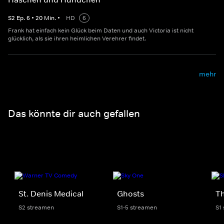
S
2
Ep.
6
•
20
Min.
•
HD
6
Frank hat einfach kein Glück beim Daten und auch Victoria ist nicht
glücklich, als sie ihren heimlichen Verehrer findet.
mehr
Das könnte dir auch gefallen
St. Denis Medical
Ghosts
Th
S2 streamen
S1-5 streamen
S1