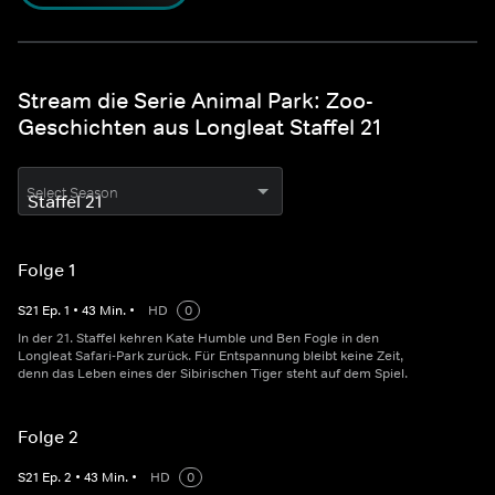
Stream die Serie Animal Park: Zoo-
Geschichten aus Longleat Staffel 21
Select Season
Folge 1
S
21
Ep.
1
•
43
Min.
•
HD
0
In der 21. Staffel kehren Kate Humble und Ben Fogle in den
Longleat Safari-Park zurück. Für Entspannung bleibt keine Zeit,
denn das Leben eines der Sibirischen Tiger steht auf dem Spiel.
Folge 2
S
21
Ep.
2
•
43
Min.
•
HD
0