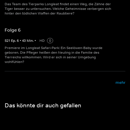
Das Team des Tierparks Longleat findet einen Weg, die Zähne der
Tiger besser zu untersuchen. Welche Geheimnisse verbergen sich
hinter den tödlichen Waffen der Raubtiere?
Folge 6
S
21
Ep.
6
•
43
Min.
•
HD
0
Premiere im Longleat Safari-Park: Ein Seelöwen-Baby wurde
geboren. Die Pfleger heißen den Neuling in die Familie des
Tierreichs willkommen. Wird er sich in seiner Umgebung
wohlfühlen?
mehr
Das könnte dir auch gefallen