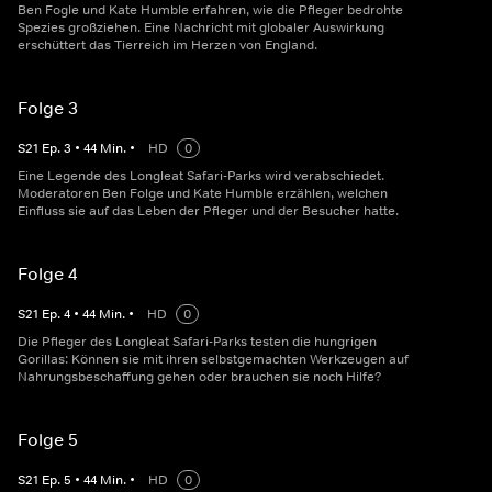
Ben Fogle und Kate Humble erfahren, wie die Pfleger bedrohte
Spezies großziehen. Eine Nachricht mit globaler Auswirkung
erschüttert das Tierreich im Herzen von England.
Folge 3
S
21
Ep.
3
•
44
Min.
•
HD
0
Eine Legende des Longleat Safari-Parks wird verabschiedet.
Moderatoren Ben Folge und Kate Humble erzählen, welchen
Einfluss sie auf das Leben der Pfleger und der Besucher hatte.
Folge 4
S
21
Ep.
4
•
44
Min.
•
HD
0
Die Pfleger des Longleat Safari-Parks testen die hungrigen
Gorillas: Können sie mit ihren selbstgemachten Werkzeugen auf
Nahrungsbeschaffung gehen oder brauchen sie noch Hilfe?
Folge 5
S
21
Ep.
5
•
44
Min.
•
HD
0