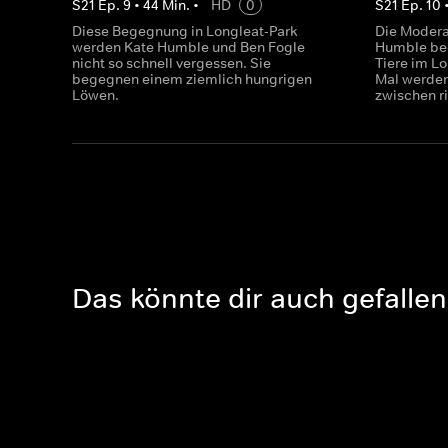
S
21
Ep.
9
•
44
Min.
•
HD
0
S
21
Ep.
10
Diese Begegnung in Longleat-Park
Die Modera
werden Kate Humble und Ben Fogle
Humble be
nicht so schnell vergessen. Sie
Tiere im Lo
begegnen einem ziemlich hungrigen
Mal werden
Löwen.
zwischen r
Das könnte dir auch gefallen