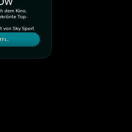
WOW
ch dem Kino.
ekrönte Top-
t von Sky Sport
MTL.