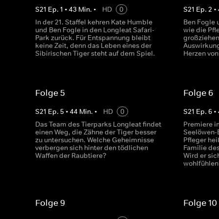
S
21
Ep.
1
•
43
Min.
•
HD
0
S
21
Ep.
2
•
In der 21. Staffel kehren Kate Humble
Ben Fogle 
und Ben Fogle in den Longleat Safari-
wie die Pf
Park zurück. Für Entspannung bleibt
großziehen
keine Zeit, denn das Leben eines der
Auswirkung
Sibirischen Tiger steht auf dem Spiel.
Herzen von
Folge 5
Folge 6
S
21
Ep.
5
•
44
Min.
•
HD
0
S
21
Ep.
6
•
Das Team des Tierparks Longleat findet
Premiere i
einen Weg, die Zähne der Tiger besser
Seelöwen-
zu untersuchen. Welche Geheimnisse
Pfleger hei
verbergen sich hinter den tödlichen
Familie de
Waffen der Raubtiere?
Wird er si
wohlfühlen
Folge 9
Folge 10