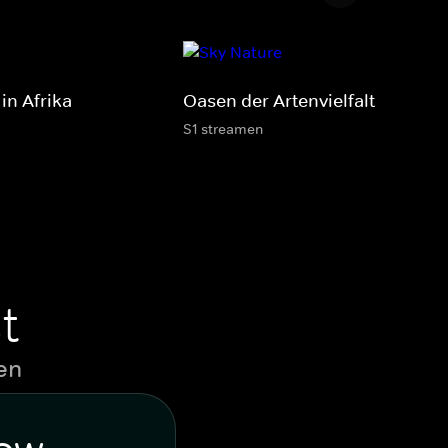
in Afrika
Oasen der Artenvielfalt
S1 streamen
t
en