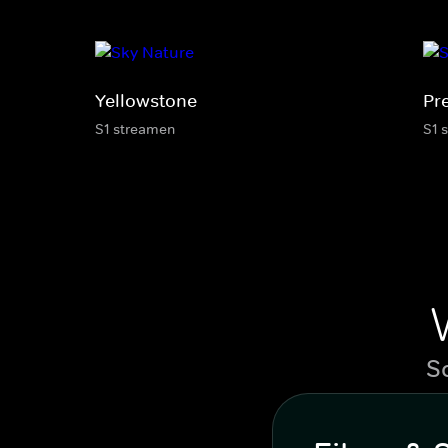
Yellowstone
Pr
S1 streamen
S1 
S