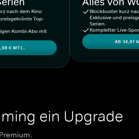
Serien
Alles von 
urz nach dem Kino
Blockbuster kurz na
Exklusive und preisg
preisgekrönte Top-
Serien.
Kompletter Live-Spor
igen Kombi-Abo mit
AB 34,97 
,98 € MTL.
aming ein Upgrade
 Premium.