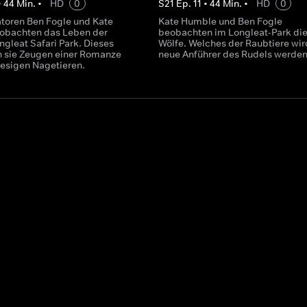
•
44
Min.
•
HD
0
S
21
Ep.
11
•
44
Min.
•
HD
0
toren Ben Fogle und Kate
Kate Humble und Ben Fogle
obachten das Leben der
beobachten im Longleat-Park di
ngleat Safari Park. Dieses
Wölfe. Welches der Raubtiere wir
 sie Zeugen einer Romanze
neue Anführer des Rudels werde
iesigen Nagetieren.