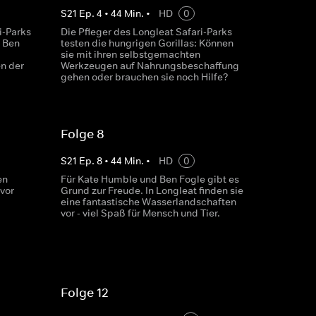
S
21
Ep.
4
•
44
Min.
•
HD
0
i-Parks
Die Pfleger des Longleat Safari-Parks
 Ben
testen die hungrigen Gorillas: Können
sie mit ihren selbstgemachten
en der
Werkzeugen auf Nahrungsbeschaffung
gehen oder brauchen sie noch Hilfe?
Folge 8
S
21
Ep.
8
•
44
Min.
•
HD
0
en
Für Kate Humble und Ben Fogle gibt es
vor
Grund zur Freude. In Longleat finden sie
eine fantastische Wasserlandschaften
vor - viel Spaß für Mensch und Tier.
Folge 12