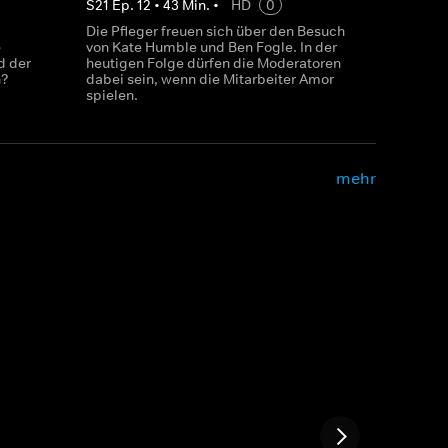
S
21
Ep.
12
•
43
Min.
•
HD
0
Die Pfleger freuen sich über den Besuch
e
von Kate Humble und Ben Fogle. In der
d der
heutigen Folge dürfen die Moderatoren
n?
dabei sein, wenn die Mitarbeiter Amor
spielen.
mehr