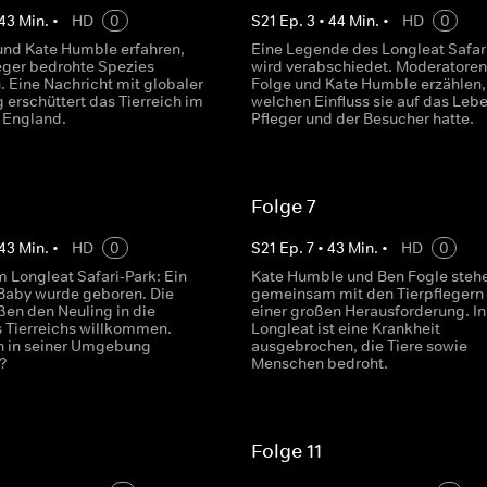
43
Min.
•
HD
0
S
21
Ep.
3
•
44
Min.
•
HD
0
und Kate Humble erfahren,
Eine Legende des Longleat Safar
leger bedrohte Spezies
wird verabschiedet. Moderatoren
. Eine Nachricht mit globaler
Folge und Kate Humble erzählen,
 erschüttert das Tierreich im
welchen Einfluss sie auf das Leb
 England.
Pfleger und der Besucher hatte.
Folge 7
43
Min.
•
HD
0
S
21
Ep.
7
•
43
Min.
•
HD
0
m Longleat Safari-Park: Ein
Kate Humble und Ben Fogle steh
Baby wurde geboren. Die
gemeinsam mit den Tierpflegern 
ßen den Neuling in die
einer großen Herausforderung. In
s Tierreichs willkommen.
Longleat ist eine Krankheit
ch in seiner Umgebung
ausgebrochen, die Tiere sowie
?
Menschen bedroht.
Folge 11