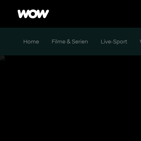
Home
Filme & Serien
Live-Sport