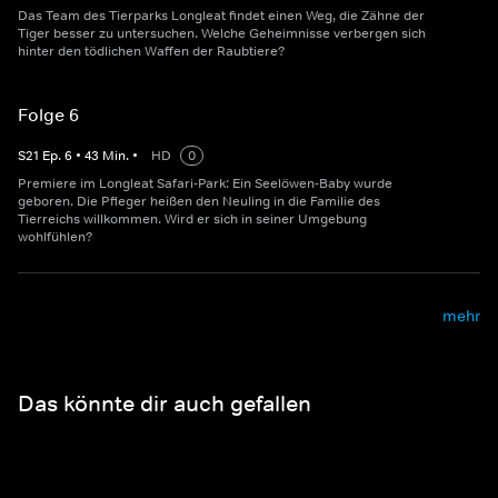
Das Team des Tierparks Longleat findet einen Weg, die Zähne der
Tiger besser zu untersuchen. Welche Geheimnisse verbergen sich
hinter den tödlichen Waffen der Raubtiere?
Folge 6
S
21
Ep.
6
•
43
Min.
•
HD
0
Premiere im Longleat Safari-Park: Ein Seelöwen-Baby wurde
geboren. Die Pfleger heißen den Neuling in die Familie des
Tierreichs willkommen. Wird er sich in seiner Umgebung
wohlfühlen?
mehr
Das könnte dir auch gefallen