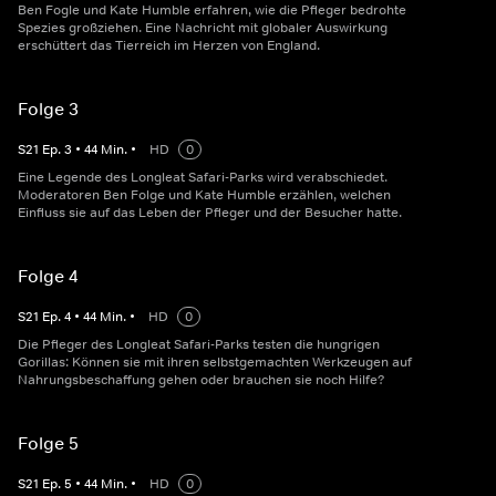
Ben Fogle und Kate Humble erfahren, wie die Pfleger bedrohte
Spezies großziehen. Eine Nachricht mit globaler Auswirkung
erschüttert das Tierreich im Herzen von England.
Folge 3
S
21
Ep.
3
•
44
Min.
•
HD
0
Eine Legende des Longleat Safari-Parks wird verabschiedet.
Moderatoren Ben Folge und Kate Humble erzählen, welchen
Einfluss sie auf das Leben der Pfleger und der Besucher hatte.
Folge 4
S
21
Ep.
4
•
44
Min.
•
HD
0
Die Pfleger des Longleat Safari-Parks testen die hungrigen
Gorillas: Können sie mit ihren selbstgemachten Werkzeugen auf
Nahrungsbeschaffung gehen oder brauchen sie noch Hilfe?
Folge 5
S
21
Ep.
5
•
44
Min.
•
HD
0