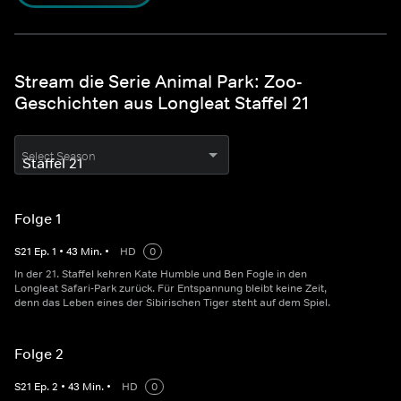
Stream die Serie Animal Park: Zoo-
Geschichten aus Longleat Staffel 21
Select Season
Folge 1
S
21
Ep.
1
•
43
Min.
•
HD
0
In der 21. Staffel kehren Kate Humble und Ben Fogle in den
Longleat Safari-Park zurück. Für Entspannung bleibt keine Zeit,
denn das Leben eines der Sibirischen Tiger steht auf dem Spiel.
Folge 2
S
21
Ep.
2
•
43
Min.
•
HD
0