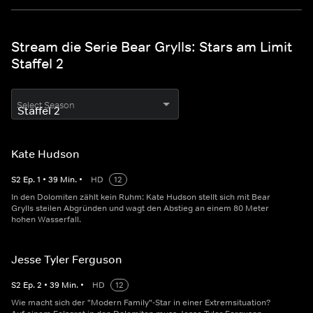
Stream die Serie Bear Grylls: Stars am Limit
Staffel 2
Select Season
Kate Hudson
S
2
Ep.
1
•
39
Min.
•
HD
12
In den Dolomiten zählt kein Ruhm: Kate Hudson stellt sich mit Bear
Grylls steilen Abgründen und wagt den Abstieg an einem 80 Meter
hohen Wasserfall.
Jesse Tyler Ferguson
S
2
Ep.
2
•
39
Min.
•
HD
12
Wie macht sich der "Modern Family"-Star in einer Extremsituation?