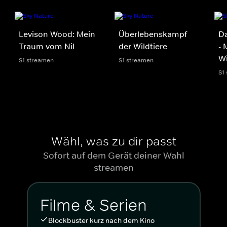
Levison Wood: Mein
Überlebenskampf
D
Traum vom Nil
der Wildtiere
- 
Wi
S1 streamen
S1 streamen
S1
Wähl, was zu dir passt
Sofort auf dem Gerät deiner Wahl
streamen
Filme & Serien
Blockbuster kurz nach dem Kino