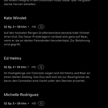
Auf einem Felsgrat in den Dolomiten muss Jesse Tyler Ferguson
starke Nerven behalten.
Kate Winslet
S
2
Ep.
3
•
38
Min.
•
HD
12
Auf den höchsten Bergen Großbritanniens beweist Kate Winslet
ihren Mut. Die Oscar-Preisträgerin verlässt sich ganz auf Bear,
wenn er sie an steilen Felswänden herunterlässt. Zur Belohnung
wird gegrillt.
Ed Helms
S
2
Ep.
4
•
39
Min.
•
HD
12
Im Hochgebirge von Colorado wagen sich Ed Helms und Bear an
einen steilen Abstieg. Das Duo seilt sich bis zur Baumgrenze ab,
bevor den Comedian eine Nacht unter den Sternen erwartet.
Michelle Rodriguez
S
2
Ep.
5
•
39
Min.
•
HD
12