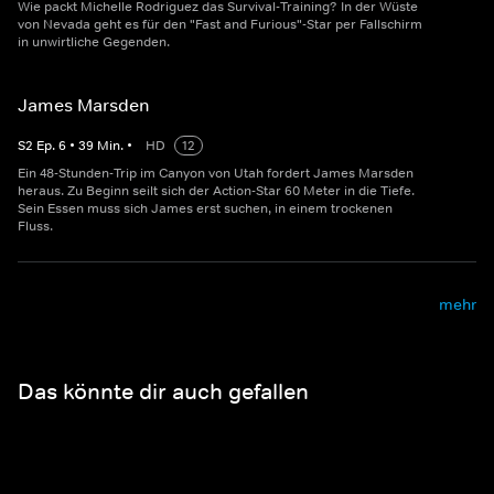
Wie packt Michelle Rodriguez das Survival-Training? In der Wüste
von Nevada geht es für den "Fast and Furious"-Star per Fallschirm
in unwirtliche Gegenden.
James Marsden
S
2
Ep.
6
•
39
Min.
•
HD
12
Ein 48-Stunden-Trip im Canyon von Utah fordert James Marsden
heraus. Zu Beginn seilt sich der Action-Star 60 Meter in die Tiefe.
Sein Essen muss sich James erst suchen, in einem trockenen
Fluss.
mehr
Das könnte dir auch gefallen