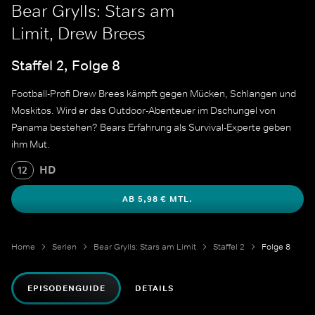
Bear Grylls: Stars am
Limit, Drew Brees
Staffel 2, Folge 8
Football-Profi Drew Brees kämpft gegen Mücken, Schlangen und
Moskitos. Wird er das Outdoor-Abenteuer im Dschungel von
Panama bestehen? Bears Erfahrung als Survival-Experte geben
ihm Mut.
HD
12
AB 5,98 € MTL.
Home
Serien
Bear Grylls: Stars am Limit
Staffel 2
Folge 8
EPISODENGUIDE
DETAILS