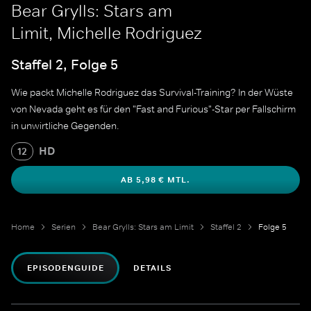
Bear Grylls: Stars am
Limit, Michelle Rodriguez
Staffel 2, Folge 5
Wie packt Michelle Rodriguez das Survival-Training? In der Wüste
von Nevada geht es für den "Fast and Furious"-Star per Fallschirm
in unwirtliche Gegenden.
HD
12
AB 5,98 € MTL.
Home
Serien
Bear Grylls: Stars am Limit
Staffel 2
Folge 5
EPISODENGUIDE
DETAILS