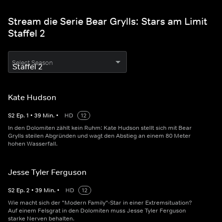
Stream die Serie Bear Grylls: Stars am Limit
Staffel 2
Select Season
Kate Hudson
S
2
Ep.
1
•
39
Min.
•
HD
12
In den Dolomiten zählt kein Ruhm: Kate Hudson stellt sich mit Bear
Grylls steilen Abgründen und wagt den Abstieg an einem 80 Meter
hohen Wasserfall.
Jesse Tyler Ferguson
S
2
Ep.
2
•
39
Min.
•
HD
12
Wie macht sich der "Modern Family"-Star in einer Extremsituation?
Auf einem Felsgrat in den Dolomiten muss Jesse Tyler Ferguson
starke Nerven behalten.