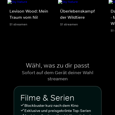
Levison Wood: Mein
Überlebenskampf
D
Traum vom Nil
der Wildtiere
- 
Wi
S1 streamen
S1 streamen
S1
Wähl, was zu dir passt
Sofort auf dem Gerät deiner Wahl
streamen
Filme & Serien
Blockbuster kurz nach dem Kino
Exklusive und preisgekrönte Top-Serien