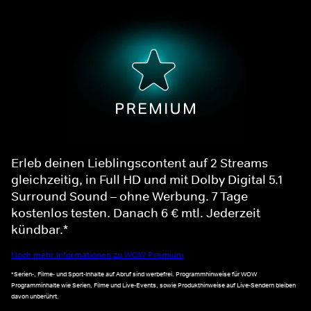
Erleb deinen Lieblingscontent auf 2 Streams
gleichzeitig, in Full HD und mit Dolby Digital 5.1
Surround Sound – ohne Werbung. 7 Tage
kostenlos testen. Danach 6 € mtl. Jederzeit
kündbar.*
Noch mehr Informationen zu WOW Premium
*Serien-, Filme- und Sport-Inhalte auf Abruf sind werbefrei. Programmhinweise für WOW
Programminhalte wie Serien, Filme und Live-Events, sowie Produkthinweise auf Live-Sendern bleiben
davon unberührt.