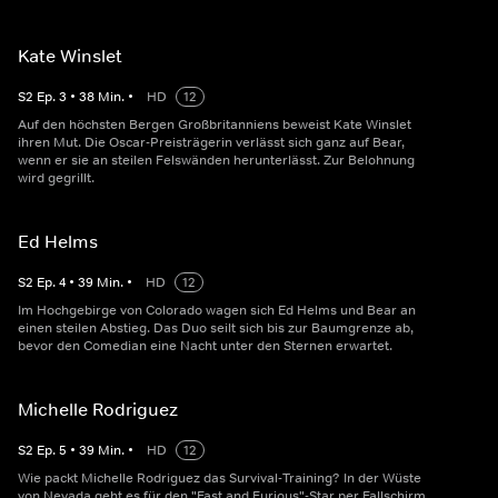
Kate Winslet
S
2
Ep.
3
•
38
Min.
•
HD
12
Auf den höchsten Bergen Großbritanniens beweist Kate Winslet
ihren Mut. Die Oscar-Preisträgerin verlässt sich ganz auf Bear,
wenn er sie an steilen Felswänden herunterlässt. Zur Belohnung
wird gegrillt.
Ed Helms
S
2
Ep.
4
•
39
Min.
•
HD
12
Im Hochgebirge von Colorado wagen sich Ed Helms und Bear an
einen steilen Abstieg. Das Duo seilt sich bis zur Baumgrenze ab,
bevor den Comedian eine Nacht unter den Sternen erwartet.
Michelle Rodriguez
S
2
Ep.
5
•
39
Min.
•
HD
12
Wie packt Michelle Rodriguez das Survival-Training? In der Wüste
von Nevada geht es für den "Fast and Furious"-Star per Fallschirm