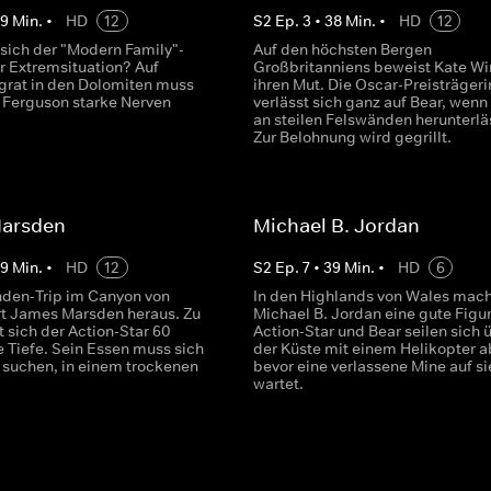
39
Min.
•
HD
12
S
2
Ep.
3
•
38
Min.
•
HD
12
sich der "Modern Family"-
Auf den höchsten Bergen
er Extremsituation? Auf
Großbritanniens beweist Kate Wi
grat in den Dolomiten muss
ihren Mut. Die Oscar-Preisträgeri
r Ferguson starke Nerven
verlässt sich ganz auf Bear, wenn 
an steilen Felswänden herunterlä
Zur Belohnung wird gegrillt.
arsden
Michael B. Jordan
39
Min.
•
HD
12
S
2
Ep.
7
•
39
Min.
•
HD
6
nden-Trip im Canyon von
In den Highlands von Wales mach
rt James Marsden heraus. Zu
Michael B. Jordan eine gute Figur
t sich der Action-Star 60
Action-Star und Bear seilen sich 
e Tiefe. Sein Essen muss sich
der Küste mit einem Helikopter a
 suchen, in einem trockenen
bevor eine verlassene Mine auf si
wartet.