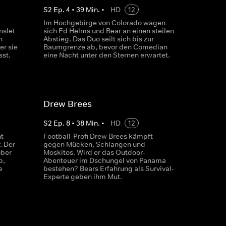
S
2
Ep.
4
•
39
Min.
•
HD
12
Im Hochgebirge von Colorado wagen
nslet
sich Ed Helms und Bear an einen steilen
n
Abstieg. Das Duo seilt sich bis zur
er sie
Baumgrenze ab, bevor den Comedian
sst.
eine Nacht unter den Sternen erwartet.
Drew Brees
S
2
Ep.
8
•
38
Min.
•
HD
12
t
Football-Profi Drew Brees kämpft
. Der
gegen Mücken, Schlangen und
über
Moskitos. Wird er das Outdoor-
b,
Abenteuer im Dschungel von Panama
e
bestehen? Bears Erfahrung als Survival-
Experte geben ihm Mut.