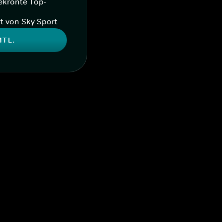
ekrönte Top-
t von Sky Sport
MTL.