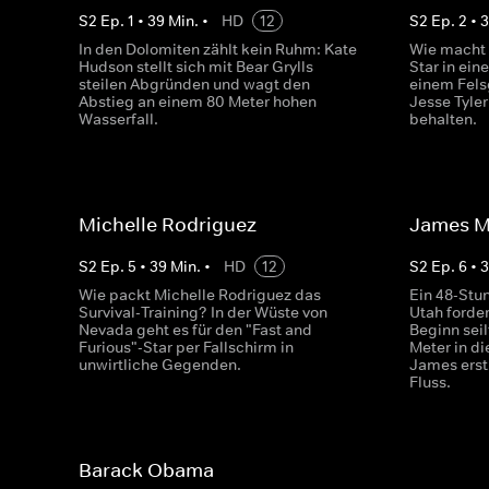
S
2
Ep.
1
•
39
Min.
•
HD
12
S
2
Ep.
2
•
In den Dolomiten zählt kein Ruhm: Kate
Wie macht 
Hudson stellt sich mit Bear Grylls
Star in ein
steilen Abgründen und wagt den
einem Fels
Abstieg an einem 80 Meter hohen
Jesse Tyle
Wasserfall.
behalten.
Michelle Rodriguez
James M
S
2
Ep.
5
•
39
Min.
•
HD
12
S
2
Ep.
6
•
Wie packt Michelle Rodriguez das
Ein 48-Stu
Survival-Training? In der Wüste von
Utah forde
Nevada geht es für den "Fast and
Beginn seil
Furious"-Star per Fallschirm in
Meter in di
unwirtliche Gegenden.
James erst
Fluss.
Barack Obama