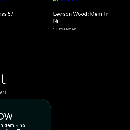
ass 57
Levison Wood: Mein Traum vo
Nil
S1 streamen
t
en
WOW
ch dem Kino.