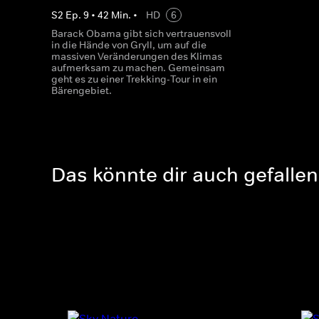
S
2
Ep.
9
•
42
Min.
•
HD
6
Barack Obama gibt sich vertrauensvoll
in die Hände von Gryll, um auf die
massiven Veränderungen des Klimas
aufmerksam zu machen. Gemeinsam
geht es zu einer Trekking-Tour in ein
Bärengebiet.
Das könnte dir auch gefallen