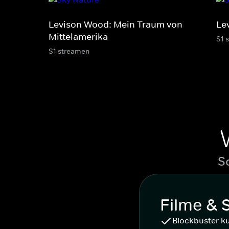
Levison Wood: Mein Traum von
Le
Mittelamerika
S1 
S1 streamen
S
Filme & 
Blockbuster k