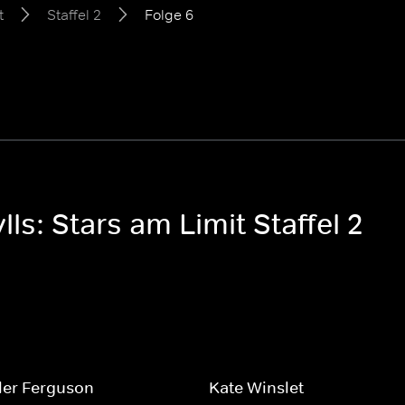
t
Staffel 2
Folge 6
ls: Stars am Limit Staffel 2
ler Ferguson
Kate Winslet