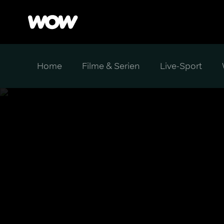
Home
Filme & Serien
Live-Sport