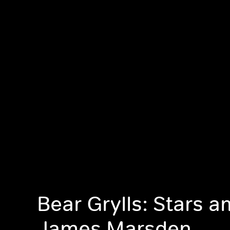
Bear Grylls: Stars a
James Marsden