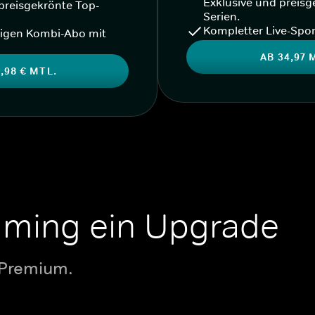
Exklusive und preisg
preisgekrönte Top-
Serien.
Kompletter Live-Spor
igen Kombi-Abo mit
AB 34,97 
,98 € MTL.
aming ein Upgrade
 Premium.