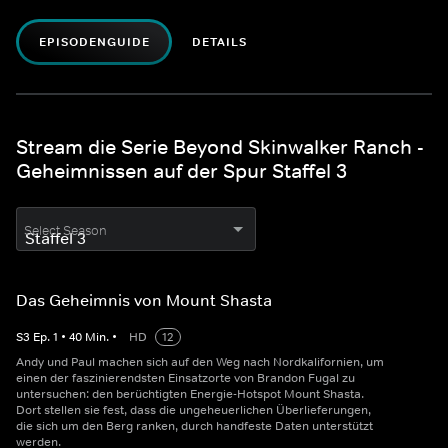
EPISODENGUIDE
DETAILS
Stream die Serie Beyond Skinwalker Ranch -
Geheimnissen auf der Spur Staffel 3
Select Season
Das Geheimnis von Mount Shasta
S
3
Ep.
1
•
40
Min.
•
HD
12
Andy und Paul machen sich auf den Weg nach Nordkalifornien, um
einen der faszinierendsten Einsatzorte von Brandon Fugal zu
untersuchen: den berüchtigten Energie-Hotspot Mount Shasta.
Dort stellen sie fest, dass die ungeheuerlichen Überlieferungen,
die sich um den Berg ranken, durch handfeste Daten unterstützt
werden.