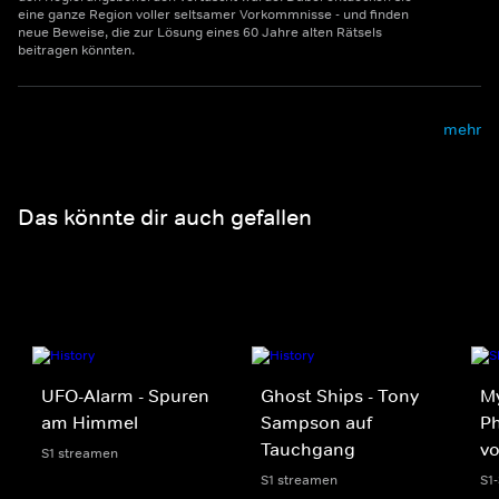
eine ganze Region voller seltsamer Vorkommnisse - und finden
neue Beweise, die zur Lösung eines 60 Jahre alten Rätsels
beitragen könnten.
mehr
Das könnte dir auch gefallen
UFO-Alarm - Spuren
Ghost Ships - Tony
My
am Himmel
Sampson auf
Ph
Tauchgang
v
S1 streamen
S1 streamen
S1