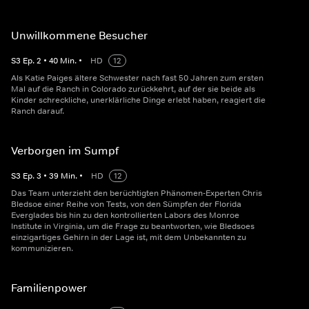
Unwillkommene Besucher
S
3
Ep.
2
•
40
Min.
•
HD
12
Als Katie Paiges ältere Schwester nach fast 50 Jahren zum ersten
Mal auf die Ranch in Colorado zurückkehrt, auf der sie beide als
Kinder schreckliche, unerklärliche Dinge erlebt haben, reagiert die
Ranch darauf.
Verborgen im Sumpf
S
3
Ep.
3
•
39
Min.
•
HD
12
Das Team unterzieht den berüchtigten Phänomen-Experten Chris
Bledsoe einer Reihe von Tests, von den Sümpfen der Florida
Everglades bis hin zu den kontrollierten Labors des Monroe
Institute in Virginia, um die Frage zu beantworten, wie Bledsoes
einzigartiges Gehirn in der Lage ist, mit dem Unbekannten zu
kommunizieren.
Familienpower