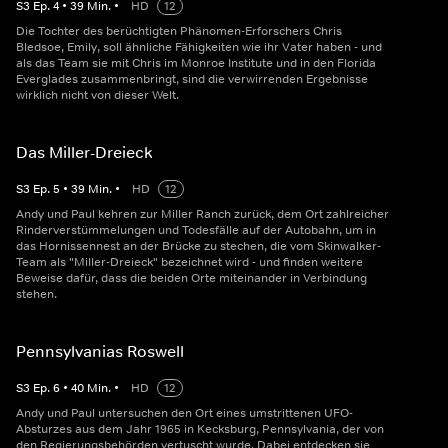
S
3
Ep.
4
•
39
Min.
•
HD
12
Die Tochter des berüchtigten Phänomen-Erforschers Chris
Bledsoe, Emily, soll ähnliche Fähigkeiten wie ihr Vater haben - und
als das Team sie mit Chris im Monroe Institute und in den Florida
Everglades zusammenbringt, sind die verwirrenden Ergebnisse
wirklich nicht von dieser Welt.
Das Miller-Dreieck
S
3
Ep.
5
•
39
Min.
•
HD
12
Andy und Paul kehren zur Miller Ranch zurück, dem Ort zahlreicher
Rinderverstümmelungen und Todesfälle auf der Autobahn, um in
das Hornissennest an der Brücke zu stechen, die vom Skinwalker-
Team als "Miller-Dreieck" bezeichnet wird - und finden weitere
Beweise dafür, dass die beiden Orte miteinander in Verbindung
stehen.
Pennsylvanias Roswell
S
3
Ep.
6
•
40
Min.
•
HD
12
Andy und Paul untersuchen den Ort eines umstrittenen UFO-
Absturzes aus dem Jahr 1965 in Kecksburg, Pennsylvania, der von
den Regierungsbehörden vertuscht wurde. Dabei entdecken sie