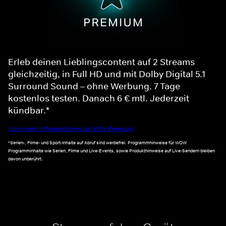
Erleb deinen Lieblingscontent auf 2 Streams
gleichzeitig, in Full HD und mit Dolby Digital 5.1
Surround Sound – ohne Werbung. 7 Tage
kostenlos testen. Danach 6 € mtl. Jederzeit
kündbar.*
Noch mehr Informationen zu WOW Premium
*Serien-, Filme- und Sport-Inhalte auf Abruf sind werbefrei. Programmhinweise für WOW
Programminhalte wie Serien, Filme und Live-Events, sowie Produkthinweise auf Live-Sendern bleiben
davon unberührt.