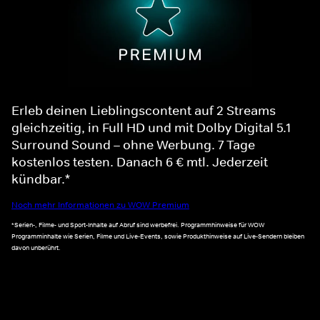
Erleb deinen Lieblingscontent auf 2 Streams
gleichzeitig, in Full HD und mit Dolby Digital 5.1
Surround Sound – ohne Werbung. 7 Tage
kostenlos testen. Danach 6 € mtl. Jederzeit
kündbar.*
Noch mehr Informationen zu WOW Premium
*Serien-, Filme- und Sport-Inhalte auf Abruf sind werbefrei. Programmhinweise für WOW
Programminhalte wie Serien, Filme und Live-Events, sowie Produkthinweise auf Live-Sendern bleiben
davon unberührt.