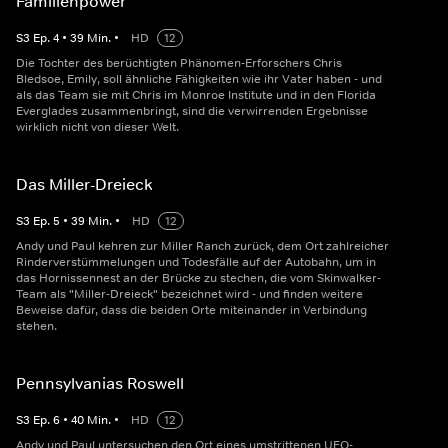
Familienpower
S
3
Ep.
4
•
39
Min.
•
HD
12
Die Tochter des berüchtigten Phänomen-Erforschers Chris
Bledsoe, Emily, soll ähnliche Fähigkeiten wie ihr Vater haben - und
als das Team sie mit Chris im Monroe Institute und in den Florida
Everglades zusammenbringt, sind die verwirrenden Ergebnisse
wirklich nicht von dieser Welt.
Das Miller-Dreieck
S
3
Ep.
5
•
39
Min.
•
HD
12
Andy und Paul kehren zur Miller Ranch zurück, dem Ort zahlreicher
Rinderverstümmelungen und Todesfälle auf der Autobahn, um in
das Hornissennest an der Brücke zu stechen, die vom Skinwalker-
Team als "Miller-Dreieck" bezeichnet wird - und finden weitere
Beweise dafür, dass die beiden Orte miteinander in Verbindung
stehen.
Pennsylvanias Roswell
S
3
Ep.
6
•
40
Min.
•
HD
12
Andy und Paul untersuchen den Ort eines umstrittenen UFO-