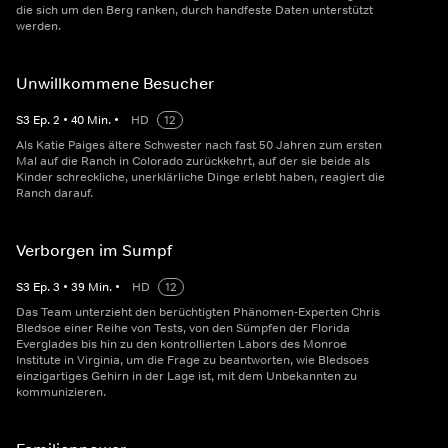
die sich um den Berg ranken, durch handfeste Daten unterstützt
werden.
Unwillkommene Besucher
S
3
Ep.
2
•
40
Min.
•
HD
12
Als Katie Paiges ältere Schwester nach fast 50 Jahren zum ersten
Mal auf die Ranch in Colorado zurückkehrt, auf der sie beide als
Kinder schreckliche, unerklärliche Dinge erlebt haben, reagiert die
Ranch darauf.
Verborgen im Sumpf
S
3
Ep.
3
•
39
Min.
•
HD
12
Das Team unterzieht den berüchtigten Phänomen-Experten Chris
Bledsoe einer Reihe von Tests, von den Sümpfen der Florida
Everglades bis hin zu den kontrollierten Labors des Monroe
Institute in Virginia, um die Frage zu beantworten, wie Bledsoes
einzigartiges Gehirn in der Lage ist, mit dem Unbekannten zu
kommunizieren.