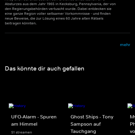
Absturzes aus dem Jahr 1965 in Kecksburg, Pennsylvania, der von
den Regierungsbehörden vertuscht wurde. Dabei entdecken sie
eine ganze Region voller seltsamer Vorkommnisse - und finden
neue Beweise, die zur Lösung eines 60 Jahre alten Rätsels
beitragen könnten.
mehr
Das könnte dir auch gefallen
UFO-Alarm - Spuren
Ghost Ships - Tony
My
am Himmel
Sampson auf
Ph
Tauchgang
v
S1 streamen