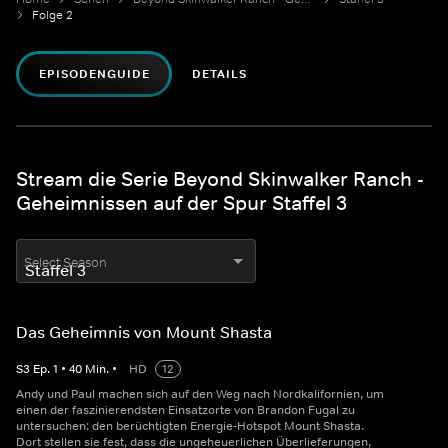
Folge 2
EPISODENGUIDE
DETAILS
Stream die Serie Beyond Skinwalker Ranch -
Geheimnissen auf der Spur Staffel 3
Select Season
Das Geheimnis von Mount Shasta
S
3
Ep.
1
•
40
Min.
•
HD
12
Andy und Paul machen sich auf den Weg nach Nordkalifornien, um
einen der faszinierendsten Einsatzorte von Brandon Fugal zu
untersuchen: den berüchtigten Energie-Hotspot Mount Shasta.
Dort stellen sie fest, dass die ungeheuerlichen Überlieferungen,