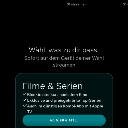
S1 streamen
S1
Wähl, was zu dir passt
Sofort auf dem Gerät deiner Wahl
streamen
Filme & Serien
Blockbuster kurz nach dem Kino
Exklusive und preisgekrönte Top-Serien
Auch im günstigen Kombi-Abo mit Apple
TV
AB 5,98 € MTL.