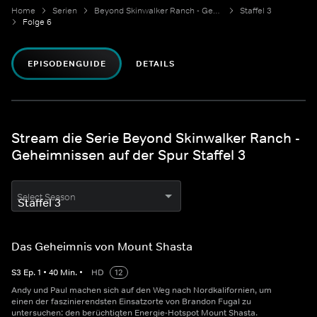
Home
Serien
Beyond Skinwalker Ranch - Geheimnissen auf der Spur
Staffel 3
Folge 6
EPISODENGUIDE
DETAILS
Stream die Serie Beyond Skinwalker Ranch -
Geheimnissen auf der Spur Staffel 3
Select Season
Das Geheimnis von Mount Shasta
S
3
Ep.
1
•
40
Min.
•
HD
12
Andy und Paul machen sich auf den Weg nach Nordkalifornien, um
einen der faszinierendsten Einsatzorte von Brandon Fugal zu
untersuchen: den berüchtigten Energie-Hotspot Mount Shasta.