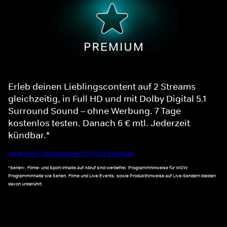
Erleb deinen Lieblingscontent auf 2 Streams
gleichzeitig, in Full HD und mit Dolby Digital 5.1
Surround Sound – ohne Werbung. 7 Tage
kostenlos testen. Danach 6 € mtl. Jederzeit
kündbar.*
Noch mehr Informationen zu WOW Premium
*Serien-, Filme- und Sport-Inhalte auf Abruf sind werbefrei. Programmhinweise für WOW
Programminhalte wie Serien, Filme und Live-Events, sowie Produkthinweise auf Live-Sendern bleiben
davon unberührt.