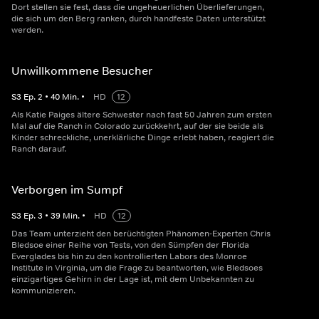
Dort stellen sie fest, dass die ungeheuerlichen Überlieferungen,
die sich um den Berg ranken, durch handfeste Daten unterstützt
werden.
Unwillkommene Besucher
S
3
Ep.
2
•
40
Min.
•
HD
12
Als Katie Paiges ältere Schwester nach fast 50 Jahren zum ersten
Mal auf die Ranch in Colorado zurückkehrt, auf der sie beide als
Kinder schreckliche, unerklärliche Dinge erlebt haben, reagiert die
Ranch darauf.
Verborgen im Sumpf
S
3
Ep.
3
•
39
Min.
•
HD
12
Das Team unterzieht den berüchtigten Phänomen-Experten Chris
Bledsoe einer Reihe von Tests, von den Sümpfen der Florida
Everglades bis hin zu den kontrollierten Labors des Monroe
Institute in Virginia, um die Frage zu beantworten, wie Bledsoes
einzigartiges Gehirn in der Lage ist, mit dem Unbekannten zu
kommunizieren.