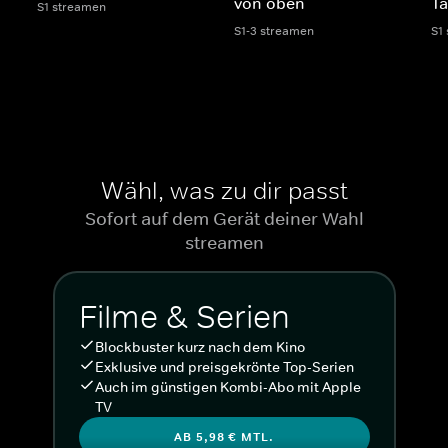
von oben
T
S1 streamen
S1-3 streamen
S1
Wähl, was zu dir passt
Sofort auf dem Gerät deiner Wahl
streamen
Filme & Serien
Blockbuster kurz nach dem Kino
Exklusive und preisgekrönte Top-Serien
Auch im günstigen Kombi-Abo mit Apple
TV
AB 5,98 € MTL.