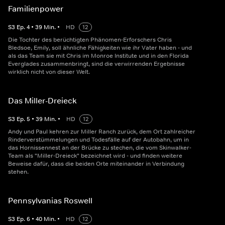
Familienpower
S
3
Ep.
4
•
39
Min.
•
HD
12
Die Tochter des berüchtigten Phänomen-Erforschers Chris
Bledsoe, Emily, soll ähnliche Fähigkeiten wie ihr Vater haben - und
als das Team sie mit Chris im Monroe Institute und in den Florida
Everglades zusammenbringt, sind die verwirrenden Ergebnisse
wirklich nicht von dieser Welt.
Das Miller-Dreieck
S
3
Ep.
5
•
39
Min.
•
HD
12
Andy und Paul kehren zur Miller Ranch zurück, dem Ort zahlreicher
Rinderverstümmelungen und Todesfälle auf der Autobahn, um in
das Hornissennest an der Brücke zu stechen, die vom Skinwalker-
Team als "Miller-Dreieck" bezeichnet wird - und finden weitere
Beweise dafür, dass die beiden Orte miteinander in Verbindung
stehen.
Pennsylvanias Roswell
S
3
Ep.
6
•
40
Min.
•
HD
12