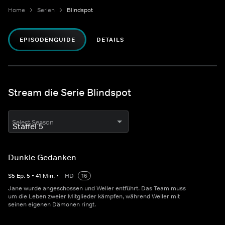
Home
Serien
Blindspot
EPISODENGUIDE
DETAILS
Stream die Serie Blindspot
Select Season
Dunkle Gedanken
S
5
Ep.
5
•
41
Min.
•
HD
16
Jane wurde angeschossen und Weller entführt. Das Team muss
um die Leben zweier Mitglieder kämpfen, während Weller mit
seinen eigenen Dämonen ringt.