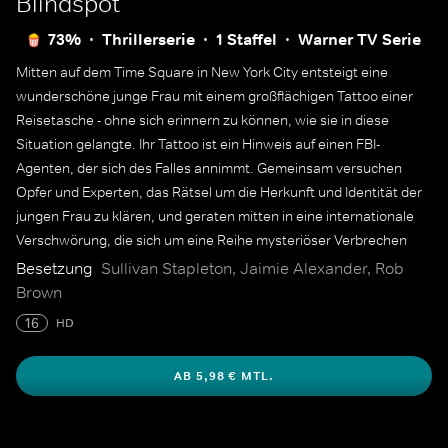
Blindspot
73%
Thrillerserie
1 Staffel
Warner TV Serie
Mitten auf dem Time Square in New York City entsteigt eine
wunderschöne junge Frau mit einem großflächigen Tattoo einer
Reisetasche - ohne sich erinnern zu können, wie sie in diese
Situation gelangte. Ihr Tattoo ist ein Hinweis auf einen FBI-
Agenten, der sich des Falles annimmt. Gemeinsam versuchen
Opfer und Experten, das Rätsel um die Herkunft und Identität der
jungen Frau zu klären, und geraten mitten in eine internationale
Verschwörung, die sich um eine Reihe mysteriöser Verbrechen
dreht.
Besetzung
Sullivan Stapleton, Jaimie Alexander, Rob
Brown
16
HD
AB 5,98 € MTL.