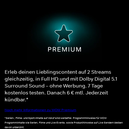
Erleb deinen Lieblingscontent auf 2 Streams
gleichzeitig, in Full HD und mit Dolby Digital 5.1
Surround Sound – ohne Werbung. 7 Tage
kostenlos testen. Danach 6 € mtl. Jederzeit
kündbar.*
Noch mehr Informationen zu WOW Premium
*Serien-, Filme- und Sport-Inhalte auf Abruf sind werbefrei. Programmhinweise für WOW
Programminhalte wie Serien, Filme und Live-Events, sowie Produkthinweise auf Live-Sendern bleiben
davon unberührt.