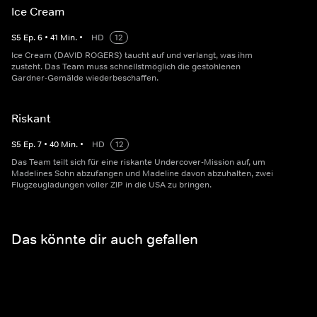
Ice Cream
S
5
Ep.
6
•
41
Min.
•
HD
12
Ice Cream (DAVID ROGERS) taucht auf und verlangt, was ihm
zusteht. Das Team muss schnellstmöglich die gestohlenen
Gardner-Gemälde wiederbeschaffen.
Riskant
S
5
Ep.
7
•
40
Min.
•
HD
12
Das Team teilt sich für eine riskante Undercover-Mission auf, um
Madelines Sohn abzufangen und Madeline davon abzuhalten, zwei
Flugzeugladungen voller ZIP in die USA zu bringen.
Das könnte dir auch gefallen