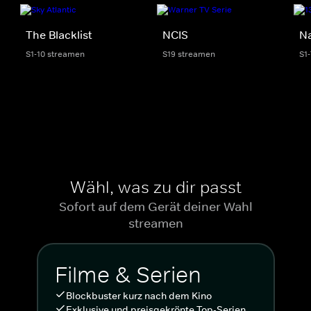
The Blacklist
NCIS
Na
S1-10 streamen
S19 streamen
S1
Wähl, was zu dir passt
Sofort auf dem Gerät deiner Wahl
streamen
Filme & Serien
Blockbuster kurz nach dem Kino
Exklusive und preisgekrönte Top-Serien