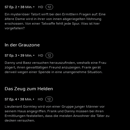
S
7
Ep.
2
•
38
Min.
•
HD
12
Ein mysteriöser Tatort wirft bei den Ermittlern Fragen auf: Eine
ältere Dame wird in ihrer von innen abgeriegelten Wohnung
erschossen. Von einer Tatwaffe fehlt jede Spur. Was ist hier
vorgefallen?
In der Grauzone
S
7
Ep.
3
•
39
Min.
•
HD
12
Danny und Baez versuchen herauszufinden, weshalb eine Frau
zögert, ihren gewalttätigen Freund anzuzeigen. Frank gerät
derweil wegen einer Spende in eine unangenehme Situation.
Das Zeug zum Helden
S
7
Ep.
4
•
38
Min.
•
HD
12
Lieutenant Gormley wird von einer Gruppe junger Männer vor
seinem Haus angegriffen. Frank und Danny müssen bei ihren
Ermittlungen feststellen, dass die meisten Anwohner die Täter zu
decken versuchen.