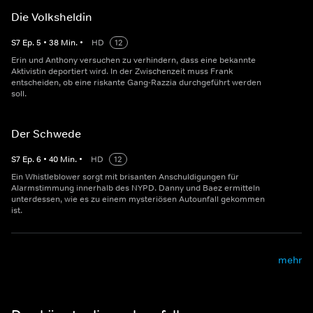
Die Volksheldin
S
7
Ep.
5
•
38
Min.
•
HD
12
Erin und Anthony versuchen zu verhindern, dass eine bekannte
Aktivistin deportiert wird. In der Zwischenzeit muss Frank
entscheiden, ob eine riskante Gang-Razzia durchgeführt werden
soll.
Der Schwede
S
7
Ep.
6
•
40
Min.
•
HD
12
Ein Whistleblower sorgt mit brisanten Anschuldigungen für
Alarmstimmung innerhalb des NYPD. Danny und Baez ermitteln
unterdessen, wie es zu einem mysteriösen Autounfall gekommen
ist.
mehr