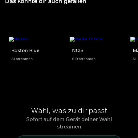
Das könnte dir auch gefallen
Boston Blue
NCIS
M
S1 streamen
S19 streamen
S1
Wähl, was zu dir passt
Sofort auf dem Gerät deiner Wahl
streamen