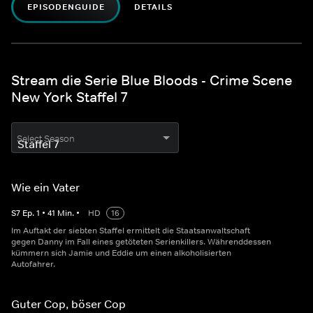
EPISODENGUIDE
DETAILS
Stream die Serie Blue Bloods - Crime Scene
New York Staffel 7
Select Season
Wie ein Vater
S
7
Ep.
1
•
41
Min.
•
HD
16
Im Auftakt der siebten Staffel ermittelt die Staatsanwaltschaft
gegen Danny im Fall eines getöteten Serienkillers. Währenddessen
kümmern sich Jamie und Eddie um einen alkoholisierten
Autofahrer.
Guter Cop, böser Cop