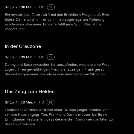
S
7
Ep.
2
•
38
Min.
•
HD
12
Ein mysteriöser Tatort wirft bei den Ermittlern Fragen auf: Eine
ältere Dame wird in ihrer von innen abgeriegelten Wohnung
erschossen. Von einer Tatwaffe fehlt jede Spur. Was ist hier
vorgefallen?
In der Grauzone
S
7
Ep.
3
•
39
Min.
•
HD
12
Danny und Baez versuchen herauszufinden, weshalb eine Frau
zögert, ihren gewalttätigen Freund anzuzeigen. Frank gerät
derweil wegen einer Spende in eine unangenehme Situation.
Das Zeug zum Helden
S
7
Ep.
4
•
38
Min.
•
HD
12
Lieutenant Gormley wird von einer Gruppe junger Männer vor
seinem Haus angegriffen. Frank und Danny müssen bei ihren
Ermittlungen feststellen, dass die meisten Anwohner die Täter zu
decken versuchen.