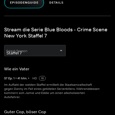
EPISODENGUIDE
DETAILS
Stream die Serie Blue Bloods - Crime Scene
New York Staffel 7
Select Season
Wie ein Vater
S
7
Ep.
1
•
41
Min.
•
HD
16
Im Auftakt der siebten Staffel ermittelt die Staatsanwaltschaft
gegen Danny im Fall eines getöteten Serienkillers. Währenddessen
kümmern sich Jamie und Eddie um einen alkoholisierten
Autofahrer.
Guter Cop, böser Cop