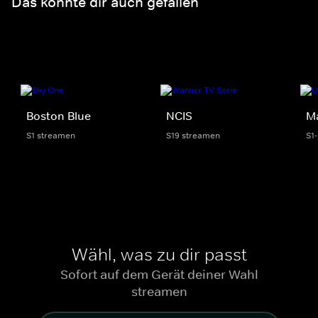
Das könnte dir auch gefallen
Boston Blue
NCIS
M
S1 streamen
S19 streamen
S1
Wähl, was zu dir passt
Sofort auf dem Gerät deiner Wahl
streamen