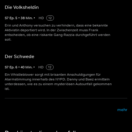
Die Volksheldin
S
7
Ep.
5
•
38
Min.
•
HD
12
Erin und Anthony versuchen zu verhindern, dass eine bekannte
Aktivistin deportiert wird. In der Zwischenzeit muss Frank
entscheiden, ob eine riskante Gang-Razzia durchgeführt werden
soll.
Der Schwede
S
7
Ep.
6
•
40
Min.
•
HD
12
Ein Whistleblower sorgt mit brisanten Anschuldigungen für
Alarmstimmung innerhalb des NYPD. Danny und Baez ermitteln
unterdessen, wie es zu einem mysteriösen Autounfall gekommen
ist.
mehr