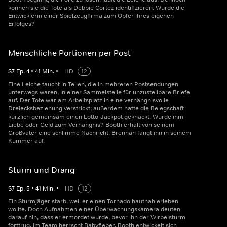
können sie die Tote als Debbie Cortez identifizieren. Wurde die
Entwicklerin einer Spielzeugfirma zum Opfer ihres eigenen
Erfolges?
Menschliche Portionen per Post
S
7
Ep.
4
•
41
Min.
•
HD
12
Eine Leiche taucht in Teilen, die in mehreren Postsendungen
unterwegs waren, in einer Sammelstelle für unzustellbare Briefe
auf. Der Tote war am Arbeitsplatz in eine verhängnisvolle
Dreiecksbeziehung verstrickt; außerdem hatte die Belegschaft
kürzlich gemeinsam einen Lotto-Jackpot geknackt. Wurde ihm
Liebe oder Geld zum Verhängnis? Booth erhält von seinem
Großvater eine schlimme Nachricht. Brennan fängt ihn in seinem
Kummer auf.
Sturm und Drang
S
7
Ep.
5
•
41
Min.
•
HD
12
Ein Sturmjäger starb, weil er einen Tornado hautnah erleben
wollte. Doch Aufnahmen einer Überwachungskamera deuten
darauf hin, dass er ermordet wurde, bevor ihn der Wirbelsturm
forttrug. Im Team herrscht Babyfieber. Booth entwickelt sich