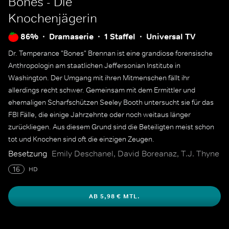
Bones - Die
Knochenjägerin
86%
Dramaserie
1 Staffel
Universal TV
Dr. Temperance "Bones" Brennan ist eine grandiose forensische
Anthropologin am staatlichen Jeffersonian Institute in
Washington. Der Umgang mit ihren Mitmenschen fällt ihr
allerdings recht schwer. Gemeinsam mit dem Ermittler und
ehemaligen Scharfschützen Seeley Booth untersucht sie für das
FBI Fälle, die einige Jahrzehnte oder noch weitaus länger
zurückliegen. Aus diesem Grund sind die Beteiligten meist schon
tot und Knochen sind oft die einzigen Zeugen.
Besetzung
Emily Deschanel, David Boreanaz, T.J. Thyne
16
HD
AB 5,98 € MTL.