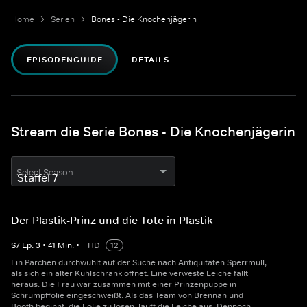
Home
Serien
Bones - Die Knochenjägerin
EPISODENGUIDE
DETAILS
Stream die Serie Bones - Die Knochenjägerin
Select Season
Der Plastik-Prinz und die Tote in Plastik
S
7
Ep.
3
•
41
Min.
•
HD
12
Ein Pärchen durchwühlt auf der Suche nach Antiquitäten Sperrmüll,
als sich ein alter Kühlschrank öffnet. Eine verweste Leiche fällt
heraus. Die Frau war zusammen mit einer Prinzenpuppe in
Schrumpffolie eingeschweißt. Als das Team von Brennan und
Booth beginnt, die Folie zu lösen, läuft die Leiche aus. Dennoch