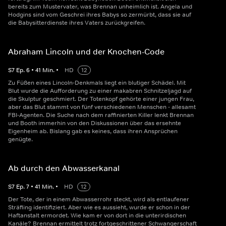
bereits zum Mustervater, was Brennan unheimlich ist. Angela und
Hodgins sind vom Geschrei ihres Babys so zermürbt, dass sie auf
die Babysitterdienste ihres Vaters zurückgreifen.
Abraham Lincoln und der Knochen-Code
S
7
Ep.
6
•
41
Min.
•
HD
12
Zu Füßen eines Lincoln-Denkmals liegt ein blutiger Schädel. Mit
Blut wurde die Aufforderung zu einer makabren Schnitzeljagd auf
die Skulptur geschmiert. Der Totenkopf gehörte einer jungen Frau,
aber das Blut stammt von fünf verschiedenen Menschen - allesamt
FBI-Agenten. Die Suche nach dem raffinierten Killer lenkt Brennan
und Booth immerhin von den Diskussionen über das ersehnte
Eigenheim ab. Bislang gab es keines, dass ihren Ansprüchen
genügte.
Ab durch den Abwasserkanal
S
7
Ep.
7
•
41
Min.
•
HD
12
Der Tote, der in einem Abwasserrohr steckt, wird als entlaufener
Sträfling identifiziert. Aber wie es aussieht, wurde er schon in der
Haftanstalt ermordet. Wie kam er von dort in die unterirdischen
Kanäle? Brennan ermittelt trotz fortgeschrittener Schwangerschaft