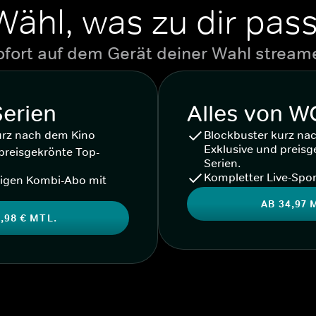
Wähl, was zu dir pass
ofort auf dem Gerät deiner Wahl stream
Serien
Alles von 
urz nach dem Kino
Blockbuster kurz na
Exklusive und preisg
preisgekrönte Top-
Serien.
Kompletter Live-Spor
igen Kombi-Abo mit
AB 34,97 
,98 € MTL.