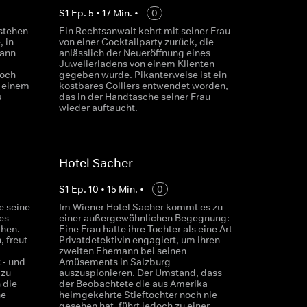
S
1
Ep.
5
•
17
Min.
•
0
stehen
Ein Rechtsanwalt kehrt mit seiner Frau
 in
von einer Cocktailparty zurück, die
mann
anlässlich der Neueröffnung eines
Juwelierladens von einem Klienten
noch
gegeben wurde. Pikanterweise ist ein
i einem
kostbares Colliers entwendet worden,
s
das in der Handtasche seiner Frau
wieder auftaucht.
Hotel Sacher
S
1
Ep.
10
•
15
Min.
•
0
ie seine
Im Wiener Hotel Sacher kommt es zu
es
einer außergewöhnlichen Begegnung:
chen.
Eine Frau hatte ihre Tochter als eine Art
 freut
Privatdetektivin engagiert, um ihren
zweiten Ehemann bei seinen
 - und
Amüsements in Salzburg
 zu
auszuspionieren. Der Umstand, dass
 die
der Beobachtete die aus Amerika
he
heimgekehrte Stieftochter noch nie
.
gesehen hat, führt jedoch zu einer