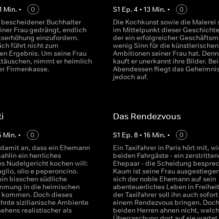
1
Min.
•
0
S
1
Ep.
4
•
13
Min.
•
0
r, bescheidener Buchhalter
Die Kochkunst sowie die Malerei 
iner Frau gedrängt, endlich
im Mittelpunkt dieser Geschichte,
tserhöhung einzufordern.
der ein erfolgreicher Geschäfts
ch führt nicht zum
wenig Sinn für die künstlerischen
n Ergebnis. Um seine Frau
Ambitionen seiner Frau hat. Den
nttäuschen, nimmt er heimlich
kauft er unerkannt ihre Bilder. Be
er Firmenkasse.
Abendessen fliegt das Geheimni
jedoch auf.
i
Das Rendezvous
5
Min.
•
0
S
1
Ep.
8
•
16
Min.
•
0
t damit an, dass ein Ehemann
Ein Taxifahrer in Paris hört mit, w
hlin ein herrliches
beiden Fahrgäste - ein zerstritten
es Nudelgericht kochen will:
Ehepaar - die Scheidung bespre
glio, olio e peperoncino.
Kaum ist seine Frau ausgestiegen,
ein bisschen südliche
sich der noble Ehemann auf sein
mmung in die heimischen
abenteuerliches Leben in Freiheit
e kommen. Doch dieses
der Taxifahrer soll ihn auch sofort
hnte sizilianische Ambiente
einem Rendezvous bringen. Doch
ehens realistischer als
beiden Herren ahnen nicht, welc
Überraschung dort auf sie wartet