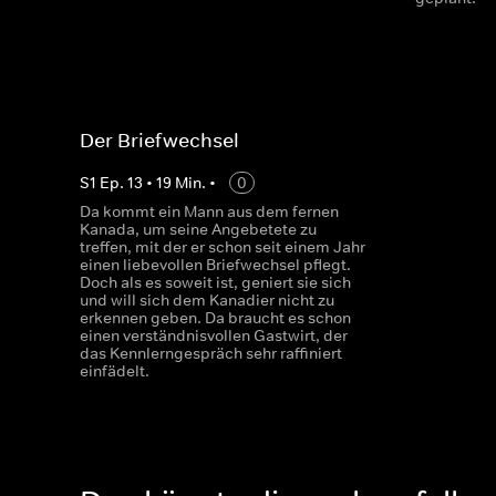
Der Briefwechsel
S
1
Ep.
13
•
19
Min.
•
0
Da kommt ein Mann aus dem fernen
Kanada, um seine Angebetete zu
treffen, mit der er schon seit einem Jahr
einen liebevollen Briefwechsel pflegt.
Doch als es soweit ist, geniert sie sich
und will sich dem Kanadier nicht zu
erkennen geben. Da braucht es schon
einen verständnisvollen Gastwirt, der
das Kennlerngespräch sehr raffiniert
einfädelt.