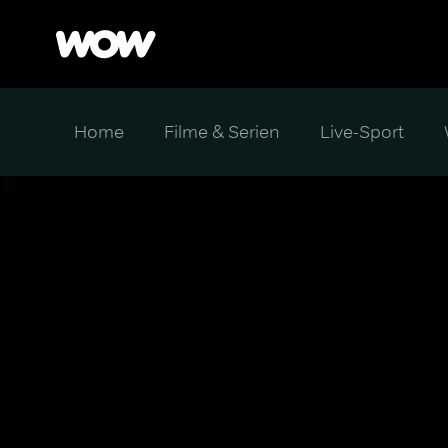
Home
Filme & Serien
Live-Sport