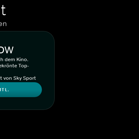
t
en
WOW
ch dem Kino.
ekrönte Top-
t von Sky Sport
MTL.