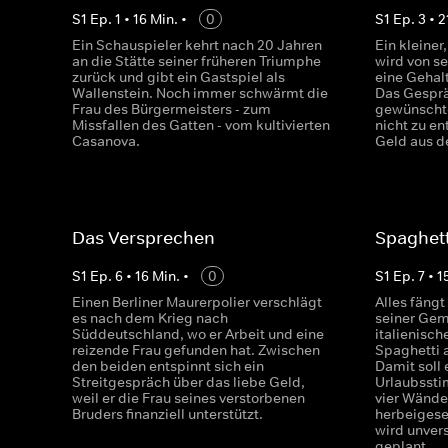
S
1
Ep.
1
•
16
Min.
•
0
S
1
Ep.
3
•
2
Ein Schauspieler kehrt nach 20 Jahren
Ein kleine
an die Stätte seiner früheren Triumphe
wird von se
zurück und gibt ein Gastspiel als
eine Gehal
Wallenstein. Noch immer schwärmt die
Das Gesprä
Frau des Bürgermeisters - zum
gewünschte
Missfallen des Gatten - vom kultivierten
nicht zu e
Casanova.
Geld aus d
Das Versprechen
Spaghett
S
1
Ep.
6
•
16
Min.
•
0
S
1
Ep.
7
•
1
Einen Berliner Maurerpolier verschlägt
Alles fäng
es nach dem Krieg nach
seiner Gema
Süddeutschland, wo er Arbeit und eine
italienisch
reizende Frau gefunden hat. Zwischen
Spaghetti a
den beiden entspinnt sich ein
Damit soll 
Streitgespräch über das liebe Geld,
Urlaubssti
weil er die Frau seines verstorbenen
vier Wänd
Bruders finanziell unterstützt.
herbeigese
wird unvers
geplant.