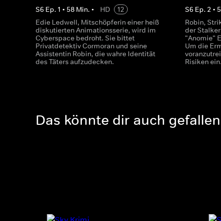
S
6
Ep.
1
•
58
Min.
•
HD
12
S
6
Ep.
2
•
5
Edie Ledwell, Mitschöpferin einer heiß
Robin, Str
diskutierten Animationsserie, wird im
der Stalker
Cyberspace bedroht. Sie bittet
"Anomie" E
Privatdetektiv Cormoran und seine
Um die Ermi
Assistentin Robin, die wahre Identität
voranzutre
des Täters aufzudecken.
Risiken ein
Das könnte dir auch gefallen