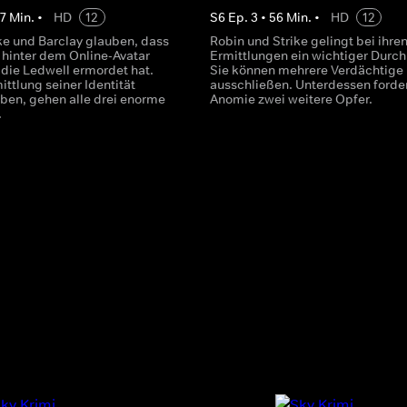
7
Min.
•
HD
12
S
6
Ep.
3
•
56
Min.
•
HD
12
ike und Barclay glauben, dass
Robin und Strike gelingt bei ihre
 hinter dem Online-Avatar
Ermittlungen ein wichtiger Durch
die Ledwell ermordet hat.
Sie können mehrere Verdächtige
ttlung seiner Identität
ausschließen. Unterdessen forde
iben, gehen alle drei enorme
Anomie zwei weitere Opfer.
.