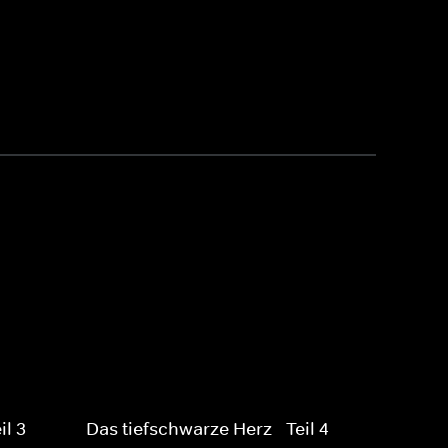
il 3
Das tiefschwarze Herz - Teil 4