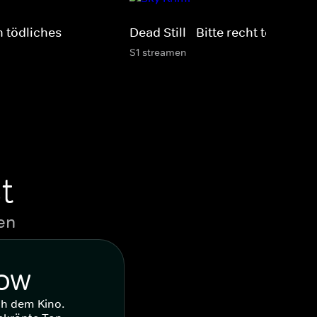
n tödliches
Dead Still - Bitte recht tödlich!
S1 streamen
t
en
WOW
ch dem Kino.