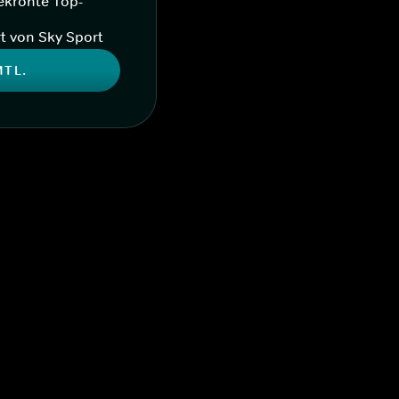
ekrönte Top-
t von Sky Sport
MTL.