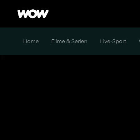
Home
Filme & Serien
Live-Sport