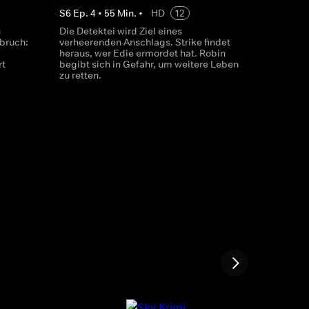
S
6
Ep.
4
•
55
Min.
•
HD
12
n
Die Detektei wird Ziel eines
bruch:
verheerenden Anschlags. Strike findet
heraus, wer Edie ermordet hat. Robin
rt
begibt sich in Gefahr, um weitere Leben
zu retten.