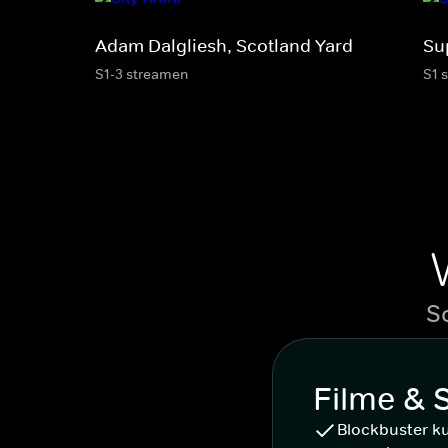
Adam Dalgliesh, Scotland Yard
Su
S1-3 streamen
S1 
S
Filme & 
Blockbuster k