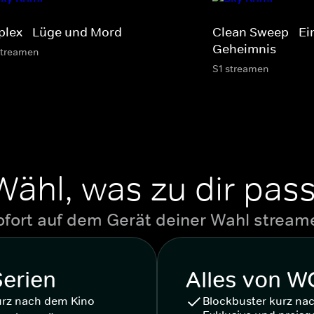
plex - Lüge und Mord
Clean Sweep - Ei
Geheimnis
streamen
S1 streamen
Wähl, was zu dir pass
ofort auf dem Gerät deiner Wahl stream
Serien
Alles von 
urz nach dem Kino
Blockbuster kurz na