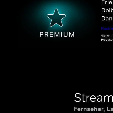
Erle
Dolb
Dana
Noch m
*Serien-
Produkth
Stream
Fernseher, L