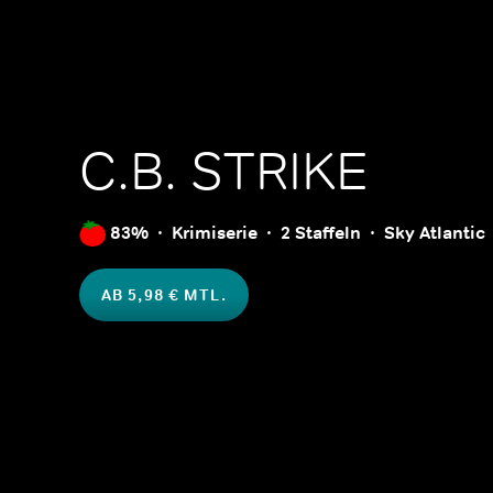
C.B. STRIKE
83%
Krimiserie
2 Staffeln
Sky Atlantic
AB 5,98 € MTL.