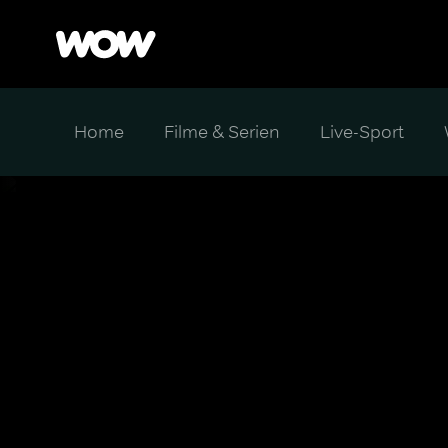
Home
Filme & Serien
Live-Sport