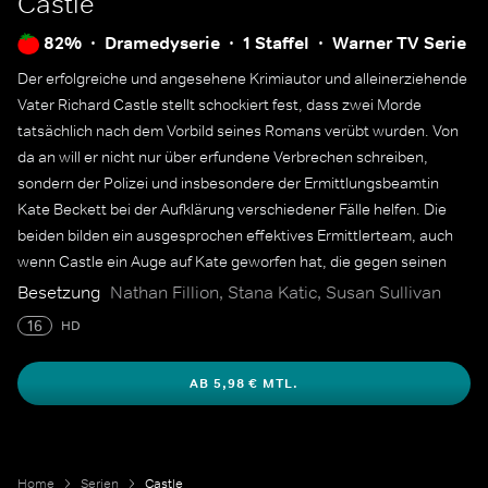
Castle
82%
Dramedyserie
1 Staffel
Warner TV Serie
Der erfolgreiche und angesehene Krimiautor und alleinerziehende
Vater Richard Castle stellt schockiert fest, dass zwei Morde
tatsächlich nach dem Vorbild seines Romans verübt wurden. Von
da an will er nicht nur über erfundene Verbrechen schreiben,
sondern der Polizei und insbesondere der Ermittlungsbeamtin
Kate Beckett bei der Aufklärung verschiedener Fälle helfen. Die
beiden bilden ein ausgesprochen effektives Ermittlerteam, auch
wenn Castle ein Auge auf Kate geworfen hat, die gegen seinen
Charme immun zu sein scheint.
Besetzung
Nathan Fillion, Stana Katic, Susan Sullivan
16
HD
AB 5,98 € MTL.
Home
Serien
Castle