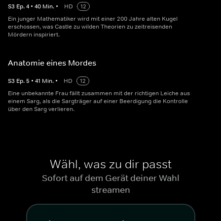
S
3
Ep.
4
•
40
Min.
•
HD
12
Ein junger Mathematiker wird mit einer 200 Jahre alten Kugel
erschossen, was Castle zu wilden Theorien zu zeitreisenden
Mördern inspiriert.
Anatomie eines Mordes
S
3
Ep.
5
•
41
Min.
•
HD
12
Eine unbekannte Frau fällt zusammen mit der richtigen Leiche aus
einem Sarg, als die Sargträger auf einer Beerdigung die Kontrolle
über den Sarg verlieren.
Wähl, was zu dir passt
Sofort auf dem Gerät deiner Wahl
streamen