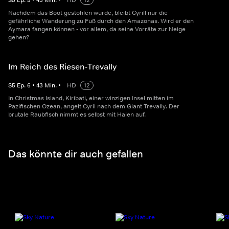
S
5
Ep.
5
•
43
Min.
•
HD
12
Nachdem das Boot gestohlen wurde, bleibt Cyrill nur die
gefährliche Wanderung zu Fuß durch den Amazonas. Wird er den
Aymara fangen können - vor allem, da seine Vorräte zur Neige
gehen?
Im Reich des Riesen-Trevally
S
5
Ep.
6
•
43
Min.
•
HD
12
In Christmas Island, Kiribati, einer winzigen Insel mitten im
Pazifischen Ozean, angelt Cyril nach dem Giant Trevally. Der
brutale Raubfisch nimmt es selbst mit Haien auf.
Das könnte dir auch gefallen