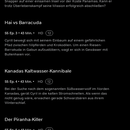
Snapper auf einer einsamen Insel vor der Küste Panamas. Kann er
trotz Überlebenskampf seine Mission erfolgreich abschließen?
Hai vs Barracuda
S
5
Ep.
3
•
43
Min.
•
HD
12
Cyrill bewegt sich mit seinem Einbaum auf einem gefährlichen
Pfad zwischen Nilpferden und Krokodilen. Um einen Riesen-
Barrakuda in Gabun aufzustöbern, wagt er sich in Gewässer mit
Bullenhaien vor.
Kanadas Kaltwasser-Kannibale
S
5
Ep.
4
•
43
Min.
•
HD
12
Bei der Suche nach dem sogenannten Süßwasserwolf im Norden
Kanadas, gerät Cyril in die kalten Stromschnellen. Als wenn das
nicht genug wäre, erwachen gerade Schwarzbären aus ihrem
Winterschlaf.
Der Piranha-Killer