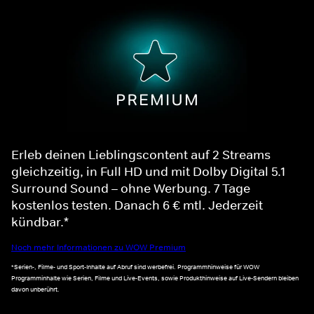
Erleb deinen Lieblingscontent auf 2 Streams
gleichzeitig, in Full HD und mit Dolby Digital 5.1
Surround Sound – ohne Werbung. 7 Tage
kostenlos testen. Danach 6 € mtl. Jederzeit
kündbar.*
Noch mehr Informationen zu WOW Premium
*Serien-, Filme- und Sport-Inhalte auf Abruf sind werbefrei. Programmhinweise für WOW
Programminhalte wie Serien, Filme und Live-Events, sowie Produkthinweise auf Live-Sendern bleiben
davon unberührt.