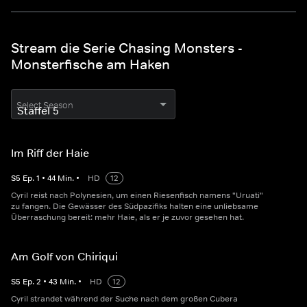
Stream die Serie Chasing Monsters -
Monsterfische am Haken
Select Season
Im Riff der Haie
S
5
Ep.
1
•
44
Min.
•
HD
12
Cyril reist nach Polynesien, um einen Riesenfisch namens "Uruati"
zu fangen. Die Gewässer des Südpazifiks halten eine unliebsame
Überraschung bereit: mehr Haie, als er je zuvor gesehen hat.
Am Golf von Chiriqui
S
5
Ep.
2
•
43
Min.
•
HD
12
Cyril strandet während der Suche nach dem großen Cubera