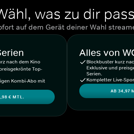
Wähl, was zu dir pass
ofort auf dem Gerät deiner Wahl stream
Serien
Alles von 
urz nach dem Kino
Blockbuster kurz na
Exklusive und preisg
preisgekrönte Top-
Serien.
Kompletter Live-Spor
igen Kombi-Abo mit
AB 34,97 
,98 € MTL.