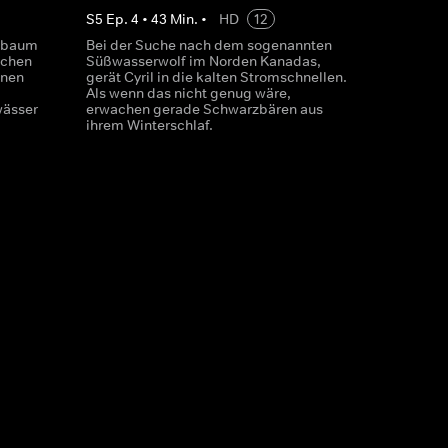
S
5
Ep.
4
•
43
Min.
•
HD
12
inbaum
Bei der Suche nach dem sogenannten
schen
Süßwasserwolf im Norden Kanadas,
inen
gerät Cyril in die kalten Stromschnellen.
Als wenn das nicht genug wäre,
wässer
erwachen gerade Schwarzbären aus
ihrem Winterschlaf.