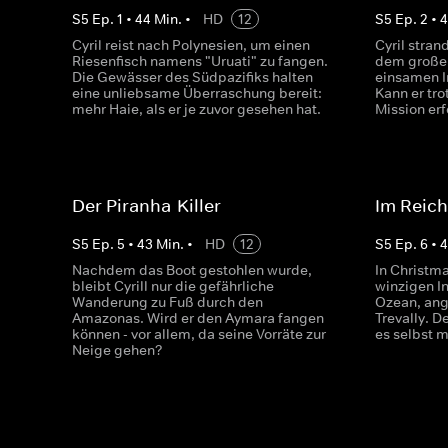
S
5
Ep.
1
•
44
Min.
•
HD
12
S
5
Ep.
2
•
Cyril reist nach Polynesien, um einen
Cyril stra
Riesenfisch namens "Uruati" zu fangen.
dem großen
Die Gewässer des Südpazifiks halten
einsamen I
eine unliebsame Überraschung bereit:
Kann er tr
mehr Haie, als er je zuvor gesehen hat.
Mission er
Der Piranha-Killer
Im Reich
S
5
Ep.
5
•
43
Min.
•
HD
12
S
5
Ep.
6
•
Nachdem das Boot gestohlen wurde,
In Christma
bleibt Cyrill nur die gefährliche
winzigen In
Wanderung zu Fuß durch den
Ozean, ang
Amazonas. Wird er den Aymara fangen
Trevally. D
können - vor allem, da seine Vorräte zur
es selbst m
Neige gehen?