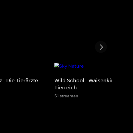
 - Die Tierärzte
Wild School - Waisenkinder im
Tierreich
S1 streamen