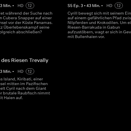
43
Min.
•
HD
12
S
5
Ep.
3
•
43
Min.
•
HD
12
ndet während der Suche nach
Cyrill bewegt sich mit seinem E
 Cubera Snapper auf einer
auf einem gefährlichen Pfad zwi
nsel vor der Küste Panamas.
Nilpferden und Krokodilen. Um e
otz Überlebenskampf seine
Riesen-Barrakuda in Gabun
folgreich abschließen?
aufzustöbern, wagt er sich in Ge
mit Bullenhaien vor.
 des Riesen-Trevally
43
Min.
•
HD
12
s Island, Kiribati, einer
sel mitten im Pazifischen
elt Cyril nach dem Giant
er brutale Raubfisch nimmt
it Haien auf.