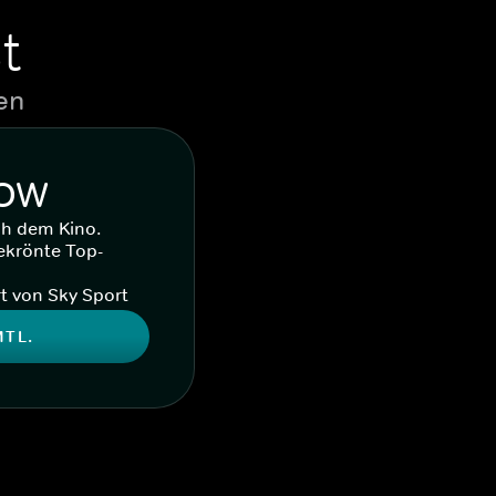
t
en
WOW
ch dem Kino.
ekrönte Top-
t von Sky Sport
MTL.