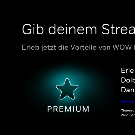
Gib deinem Stre
Erleb jetzt die Vorteile von WOW
Erle
Dolb
Dana
Noch m
*Serien-
Produkth