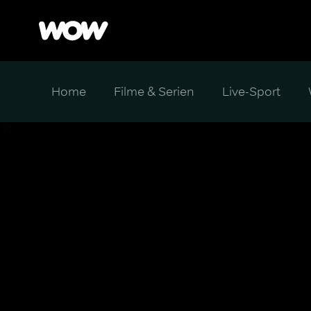
Home
Filme & Serien
Live-Sport