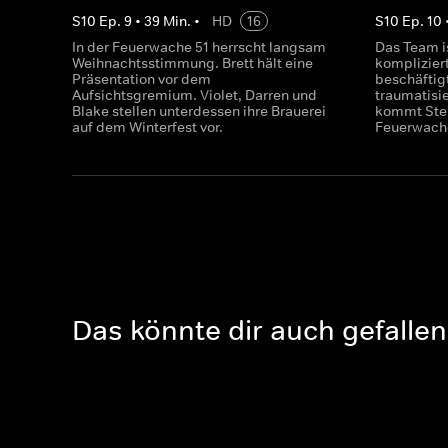
S
10
Ep.
9
•
39
Min.
•
HD
16
S
10
Ep.
10
In der Feuerwache 51 herrscht langsam
Das Team i
Weihnachtsstimmung. Brett hält eine
komplizier
Präsentation vor dem
beschäftigt
Aufsichtsgremium. Violet, Darren und
traumatisi
Blake stellen unterdessen ihre Brauerei
kommt Stel
auf dem Winterfest vor.
Feuerwache
Das könnte dir auch gefallen