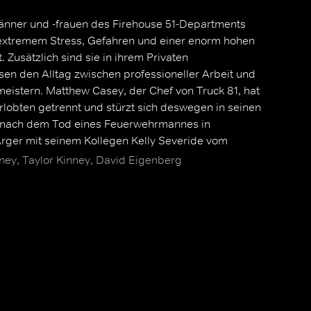
nner und -frauen des Firehouse 51-Departments
 extremem Stress, Gefahren und einer enorm hohen
 Zusätzlich sind sie in ihrem Privaten
en den Alltag zwischen professioneller Arbeit und
eistern. Matthew Casey, der Chef von Truck 81, hat
rlobten getrennt und stürzt sich deswegen in seinen
h nach dem Tod eines Feuerwehrmannes in
Ärger mit seinem Kollegen Kelly Severide vom
er Reibereien ist das Department jedoch für die
ey, Taylor Kinney, David Eigenberg
e eine Ersatzfamilie, die ihnen dabei hilft, mit den
Erlebnissen umzugehen.