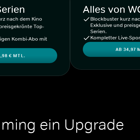
Serien
Alles von 
urz nach dem Kino
Blockbuster kurz na
Exklusive und preisg
preisgekrönte Top-
Serien.
Kompletter Live-Spor
igen Kombi-Abo mit
AB 34,97 
,98 € MTL.
aming ein Upgrade