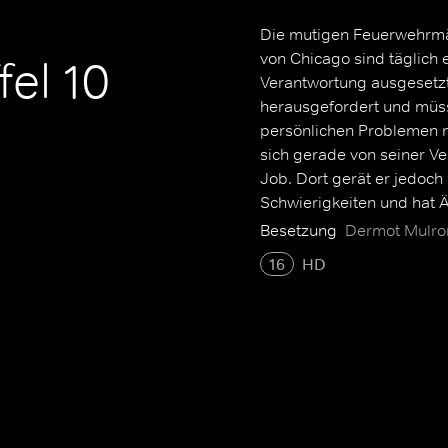
Die mutigen Feuerwehrmä
von Chicago sind täglich
fel 10
Verantwortung ausgesetzt.
herausgefordert und müss
persönlichen Problemen m
sich gerade von seiner Ve
Job. Dort gerät er jedoc
Schwierigkeiten und hat 
Rescue Squad. Trotz einig
Besetzung
Dermot Mulron
meisten Team-Mitglieder wi
16
HD
zum Teil traumatischen 