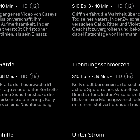
40
Min.
•
HD
12
S
10
Ep.
3
•
40
Min.
•
HD
12
gegangenes Video von Caseys
Griffin erfährt die Wahrheit über 
ssion verschafft ihm
Tod seines Vaters. In der Zwische
 Aufmerksamkeit. In der
versuchen Gallo, Ritter und Violet
it verstößt Christopher
Geschäft zu vergrößern und be
linien, als sein Einsatz
dabei Ratschläge von Herrmann.
.
 Garde
Trennungsschmerzen
38
Min.
•
HD
16
S
10
Ep.
7
•
39
Min.
•
HD
16
zkräfte der Feuerwache 51
Kelly stößt bei seinen Untersuch
 Lage wieder unter Kontrolle
auf die Spuren eines skrupellose
s eine Sicherheitslücke die
Brandstifters. In der Zwischenzei
rke in Gefahr bringt. Kelly
Blake in eine Meinungsverschied
erweil eine Nachforschung
mit einem stellvertretenden Lieu
hilfe
Unter Strom