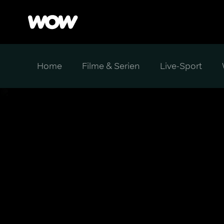
Home
Filme & Serien
Live-Sport