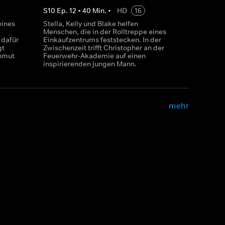
S
10
Ep.
12
•
40
Min.
•
HD
16
eines
Stella, Kelly und Blake helfen
Menschen, die in der Rolltreppe eines
 dafür
Einkaufzentrums feststecken. In der
gt
Zwischenzeit trifft Christopher an der
enmut
Feuerwehr-Akademie auf einen
inspirierenden jungen Mann.
mehr