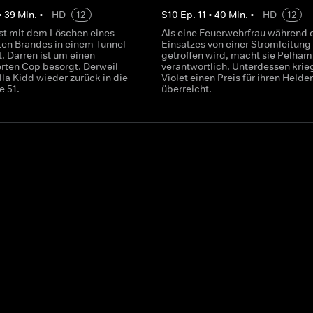
•
39
Min.
•
HD
12
S
10
Ep.
11
•
40
Min.
•
HD
12
st mit dem Löschen eines
Als eine Feuerwehrfrau während 
ten Brandes in einem Tunnel
Einsatzes von einer Stromleitung
. Darren ist um einen
getroffen wird, macht sie Pelham
erten Cop besorgt. Derweil
verantwortlich. Unterdessen krie
la Kidd wieder zurück in die
Violet einen Preis für ihren Held
 51.
überreicht.