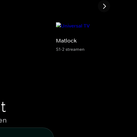
Matlock
S1-2 streamen
t
en