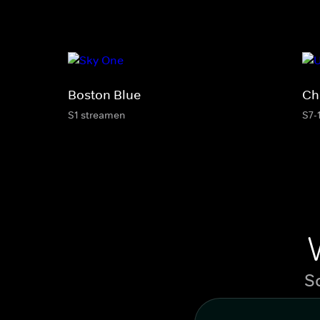
Boston Blue
Ch
S1 streamen
S7-
S