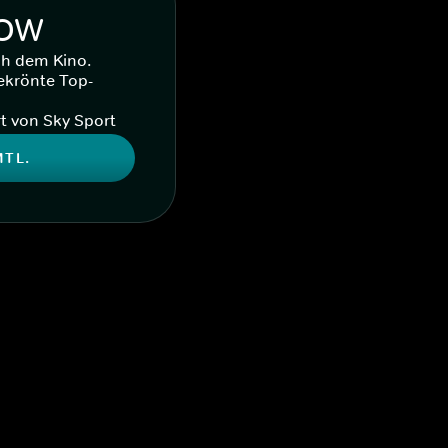
WOW
ch dem Kino.
ekrönte Top-
t von Sky Sport
MTL.