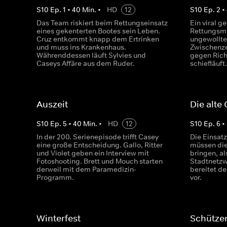
S
10
Ep.
1
•
40
Min.
•
HD
12
S
10
Ep.
2
•
Das Team riskiert beim Rettungseinsatz
Ein viral 
eines gekenterten Bootes sein Leben.
Rettungsmi
Cruz entkommt knapp dem Ertrinken
ungewollte
und muss ins Krankenhaus.
Zwischenze
Währenddessen läuft Sylvies und
gegen Richt
Caseys Affäre aus dem Ruder.
schiefläuft
Auszeit
Die alte
S
10
Ep.
5
•
40
Min.
•
HD
12
S
10
Ep.
6
•
In der 200. Serienepisode trifft Casey
Die Einsat
eine große Entscheidung. Gallo, Ritter
müssen die
und Violet geben ein Interview mit
bringen, al
Fotoshooting. Brett und Mouch starten
Stadtnetzwe
derweil mit dem Paramedizin-
bereitet d
Programm.
vor.
Winterfest
Schützen