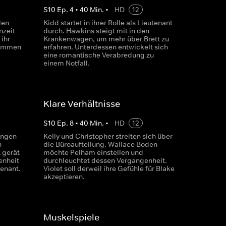
S
10
Ep.
4
•
40
Min.
•
HD
12
den
Kidd startet in ihrer Rolle als Lieutenant
nzeit
durch. Hawkins steigt mit in den
 ihr
Krankenwagen, um mehr über Brett zu
kommen
erfahren. Unterdessen entwickelt sich
eine romantische Verabredung zu
einem Notfall.
Klare Verhältnisse
S
10
Ep.
8
•
40
Min.
•
HD
12
ungen
Kelly und Christopher streiten sich über
n
die Büroaufteilung. Wallace Boden
t gerät
möchte Pelham einstellen und
enheit
durchleuchtet dessen Vergangenheit.
tenant.
Violet soll derweil ihre Gefühle für Blake
akzeptieren.
Muskelspiele