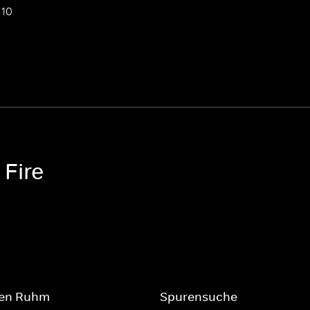
 10
 Fire
ten Ruhm
Spurensuche