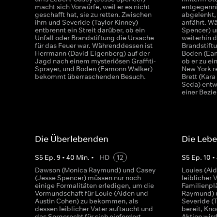
macht sich Vorwürfe, weil er es nicht
entgegenni
geschafft hat, sie zu retten. Zwischen
abgelenkt,
ihm und Severide (Taylor Kinney)
anfährt. W
entbrennt ein Streit darüber, ob ein
Spencer) u
Unfall oder Brandstiftung die Ursache
weiterhin d
für das Feuer war. Währenddessen ist
Brandstift
Herrmann (David Eigenberg) auf der
Boden (Eam
Jagd nach einem mysteriösen Graffiti-
ob er zu e
Sprayer, und Boden (Eamonn Walker)
New York re
bekommt überraschenden Besuch.
Brett (Kara
Seda) entwi
einer Bezi
Die Überlebenden
Die Leb
S
5
Ep.
9
•
40
Min.
•
HD
12
S
5
Ep.
10
•
Dawson (Monica Raymund) und Casey
Louies (Ai
(Jesse Spencer) müssen nur noch
leiblicher 
einige Formalitäten erledigen, um die
Familienpl
Vormundschaft für Louie (Aiden und
Raymund) u
Austin Cohen) zu bekommen, als
Severide (T
dessen leiblicher Vater auftaucht und
bereit, Kn
das Sorgerecht für sich einfordert.
Aktion wir