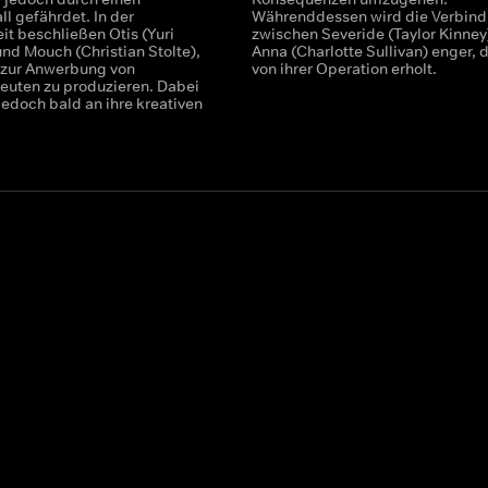
ll gefährdet. In der
Währenddessen wird die Verbin
it beschließen Otis (Yuri
zwischen Severide (Taylor Kinney
nd Mouch (Christian Stolte),
Anna (Charlotte Sullivan) enger, d
 zur Anwerbung von
von ihrer Operation erholt.
euten zu produzieren. Dabei
jedoch bald an ihre kreativen