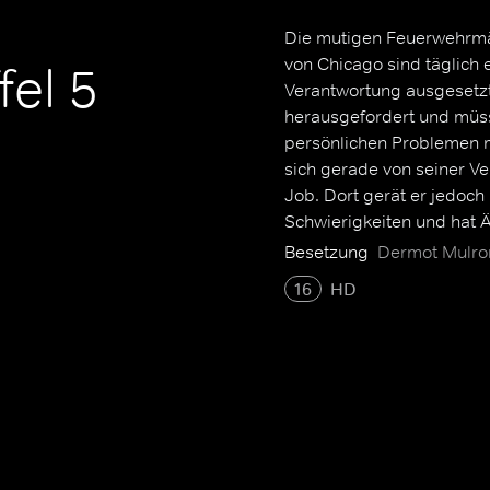
Die mutigen Feuerwehrmä
von Chicago sind täglich
fel 5
Verantwortung ausgesetzt.
herausgefordert und müss
persönlichen Problemen m
sich gerade von seiner Ve
Job. Dort gerät er jedoc
Schwierigkeiten und hat 
Rescue Squad. Trotz einig
Besetzung
Dermot Mulron
meisten Team-Mitglieder wi
16
HD
zum Teil traumatischen 