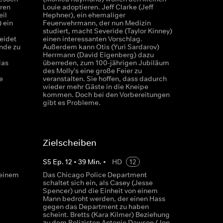
hren
Louie adoptieren. Jeff Clarke (Jeff
eil
Hephner), ein ehemaliger
 ein
Feuerwehrmann, der nun Medizin
studiert, macht Severide (Taylor Kinney)
eidet
einen interessanten Vorschlag.
ände zu
Außerdem kann Otis (Yuri Sardarov)
Herrmann (David Eigenberg) dazu
das
überreden, zum 100-jährigen Jubiläum
des Molly's eine große Feier zu
e
veranstalten. Sie hoffen, dass dadurch
wieder mehr Gäste in die Kneipe
kommen. Doch bei den Vorbereitungen
gibt es Probleme.
Zielscheiben
S
5
Ep.
12
•
39
Min.
•
HD
12
 einem
Das Chicago Police Department
schaltet sich ein, als Casey (Jesse
Spencer) und die Einheit von einem
Mann bedroht werden, der einen Hass
gegen das Department zu haben
scheint. Bretts (Kara Kilmer) Beziehung
zu dem Polizisten Antonio Dawson (Jon