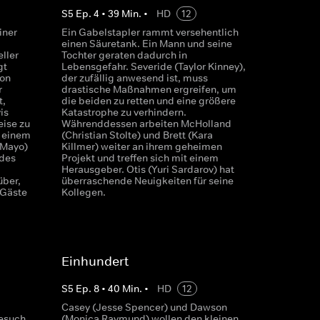
S
5
Ep.
4
•
39
Min.
•
HD
12
iner
Ein Gabelstapler rammt versehentlich
einen Säuretank. Ein Mann und seine
ller
Tochter geraten dadurch in
gt
Lebensgefahr. Severide (Taylor Kinney),
von
der zufällig anwesend ist, muss
r
drastische Maßnahmen ergreifen, um
t,
die beiden zu retten und eine größere
is
Katastrophe zu verhindern.
eise zu
Währenddessen arbeiten McHolland
n einem
(Christian Stolte) und Brett (Kara
 Mayo)
Killmer) weiter an ihrem geheimen
ndes
Projekt und treffen sich mit einem
Herausgeber. Otis (Yuri Sardarov) hat
über,
überraschende Neuigkeiten für seine
 Gäste
Kollegen.
Einhundert
S
5
Ep.
8
•
40
Min.
•
HD
12
Casey (Jesse Spencer) und Dawson
esuch
(Monica Raymund) wollen den kleinen