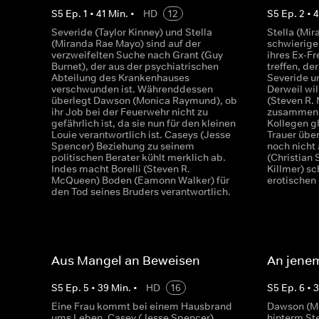
S
5
Ep.
1
•
41
Min.
•
HD
12
S
5
Ep.
2
•
Severide (Taylor Kinney) und Stella
Stella (Mi
(Miranda Rae Mayo) sind auf der
schwierige
verzweifelten Suche nach Grant (Guy
ihres Ex-F
Burnet), der aus der psychiatrischen
treffen, de
Abteilung des Krankenhauses
Severide un
verschwunden ist. Währenddessen
Derweil wi
überlegt Dawson (Monica Raymund), ob
(Steven R.
ihr Job bei der Feuerwehr nicht zu
zusammenar
gefährlich ist, da sie nun für den kleinen
Kollegen g
Louie verantwortlich ist. Caseys (Jesse
Trauer übe
Spencer) Beziehung zu seinem
noch nicht 
politischen Berater kühlt merklich ab.
(Christian 
Indes macht Borelli (Steven R.
Killmer) sc
McQueen) Boden (Eamonn Walker) für
erotischen
den Tod seines Bruders verantwortlich.
Aus Mangel an Beweisen
An jene
S
5
Ep.
5
•
39
Min.
•
HD
16
S
5
Ep.
6
•
Eine Frau kommt bei einem Hausbrand
Dawson (Mo
ums Leben. Casey (Jesse Spencer)
hinterm Ste