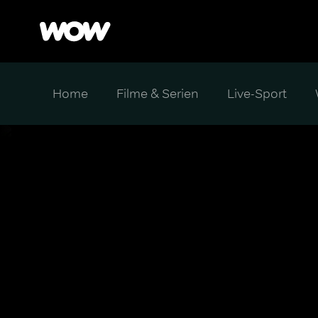
Home
Filme & Serien
Live-Sport