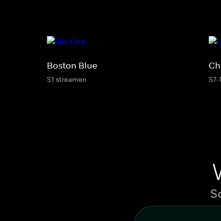
Boston Blue
Ch
S1 streamen
S7-
S