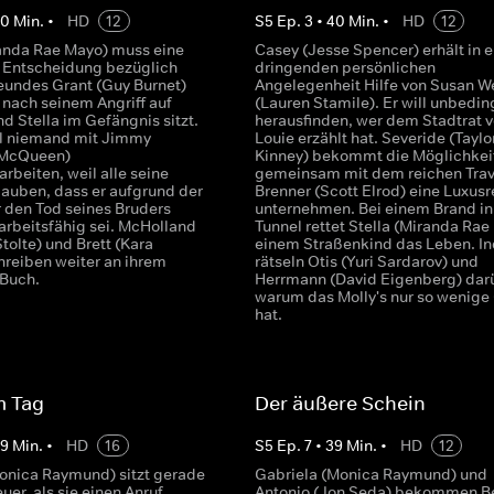
40
Min.
•
HD
12
S
5
Ep.
3
•
40
Min.
•
HD
12
randa Rae Mayo) muss eine
Casey (Jesse Spencer) erhält in e
 Entscheidung bezüglich
dringenden persönlichen
reundes Grant (Guy Burnet)
Angelegenheit Hilfe von Susan We
r nach seinem Angriff auf
(Lauren Stamile). Er will unbedin
d Stella im Gefängnis sitzt.
herausfinden, wer dem Stadtrat 
ll niemand mit Jimmy
Louie erzählt hat. Severide (Taylo
 McQueen)
Kinney) bekommt die Möglichkei
beiten, weil alle seine
gemeinsam mit dem reichen Trav
lauben, dass er aufgrund der
Brenner (Scott Elrod) eine Luxusr
r den Tod seines Bruders
unternehmen. Bei einem Brand i
arbeitsfähig sei. McHolland
Tunnel rettet Stella (Miranda Rae
Stolte) und Brett (Kara
einem Straßenkind das Leben. I
hreiben weiter an ihrem
rätseln Otis (Yuri Sardarov) und
 Buch.
Herrmann (David Eigenberg) dar
warum das Molly's nur so wenige
hat.
m Tag
Der äußere Schein
39
Min.
•
HD
16
S
5
Ep.
7
•
39
Min.
•
HD
12
nica Raymund) sitzt gerade
Gabriela (Monica Raymund) und
uer, als sie einen Anruf
Antonio (Jon Seda) bekommen B