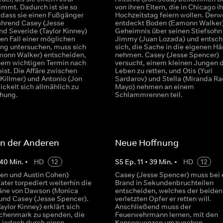
mmt. Dadurch ist sie so
von ihren Eltern, die in Chicago i
 dass sie einen Fußgänger
Hochzeitstag feiern wollen. Derw
ährend Casey (Jesse
entdeckt Boden (Eamonn Walker)
nd Severide (Taylor Kinney)
Geheimnis über seinen Stiefsohn
en Fall einer möglichen
Jimmy (Juan Lozada) und entsch
ung untersuchen, muss sich
sich, die Sache in die eigenen H
onn Walker) entscheiden,
nehmen. Casey (Jesse Spencer)
inem wichtigen Termin nach
versucht, einem kleinen Jungen 
ist. Die Affäre zwischen
Leben zu retten, und Otis (Yuri
 Killmer) und Antonio (Jon
Sardarov) und Stella (Miranda Ra
ckelt sich allmählich zu
Mayo) nehmen an einem
ehung.
Schlammrennen teil.
en der Anderen
Neue Hoffnung
40
Min.
•
HD
12
S
5
Ep.
11
•
39
Min.
•
HD
12
den und Austin Cohen)
Casey (Jesse Spencer) muss bei
Vater torpediert weiterhin die
Brand in Sekundenbruchteilen
äne von Dawson (Monica
entscheiden, welches der beiden
nd Casey (Jesse Spencer).
verletzten Opfer er retten will.
aylor Kinney) erklärt sich
Anschließend muss der
ochenmark zu spenden, die
Feuerwehrmann lernen, mit den
d jedoch durch einen
Konsequenzen umzugehen.