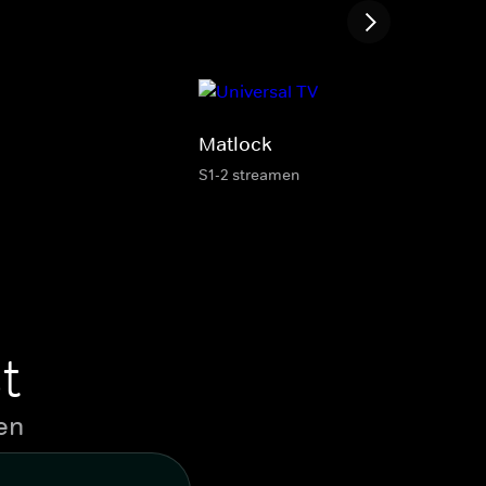
Matlock
S1-2 streamen
t
en