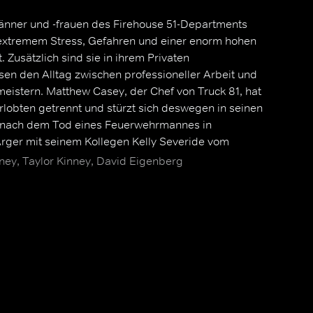
nner und -frauen des Firehouse 51-Departments
 extremem Stress, Gefahren und einer enorm hohen
 Zusätzlich sind sie in ihrem Privaten
en den Alltag zwischen professioneller Arbeit und
eistern. Matthew Casey, der Chef von Truck 81, hat
rlobten getrennt und stürzt sich deswegen in seinen
h nach dem Tod eines Feuerwehrmannes in
Ärger mit seinem Kollegen Kelly Severide vom
er Reibereien ist das Department jedoch für die
ey, Taylor Kinney, David Eigenberg
e eine Ersatzfamilie, die ihnen dabei hilft, mit den
Erlebnissen umzugehen.