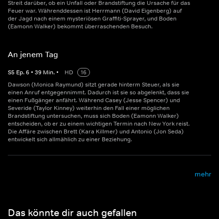
Streit darüber, ob ein Unfall oder Brandstiftung die Ursache für das
Feuer war. Währenddessen ist Herrmann (David Eigenberg) auf
der Jagd nach einem mysteriösen Graffiti-Sprayer, und Boden
(Eamonn Walker) bekommt überraschenden Besuch.
An jenem Tag
S
5
Ep.
6
•
39
Min.
•
HD
16
Dawson (Monica Raymund) sitzt gerade hinterm Steuer, als sie
einen Anruf entgegennimmt. Dadurch ist sie so abgelenkt, dass sie
einen Fußgänger anfährt. Während Casey (Jesse Spencer) und
Severide (Taylor Kinney) weiterhin den Fall einer möglichen
Brandstiftung untersuchen, muss sich Boden (Eamonn Walker)
entscheiden, ob er zu einem wichtigen Termin nach New York reist.
Die Affäre zwischen Brett (Kara Killmer) und Antonio (Jon Seda)
entwickelt sich allmählich zu einer Beziehung.
mehr
Das könnte dir auch gefallen