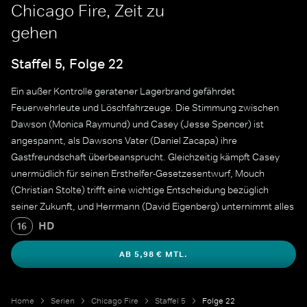
Chicago Fire, Zeit zu
gehen
Staffel 5, Folge 22
Ein außer Kontrolle geratener Lagerbrand gefährdet
Feuerwehrleute und Löschfahrzeuge. Die Stimmung zwischen
Dawson (Monica Raymund) und Casey (Jesse Spencer) ist
angespannt, als Dawsons Vater (Daniel Zacapa) ihre
Gastfreundschaft überbeansprucht. Gleichzeitig kämpft Casey
unermüdlich für seinen Ersthelfer-Gesetzesentwurf, Mouch
(Christian Stolte) trifft eine wichtige Entscheidung bezüglich
seiner Zukunft, und Herrmann (David Eigenberg) unternimmt alles
Erdenkliche, um einen kleinen Jungen zum Lächeln zu bringen.
HD
16
AB 5,98 € MTL.
Home
Serien
Chicago Fire
Staffel 5
Folge 22