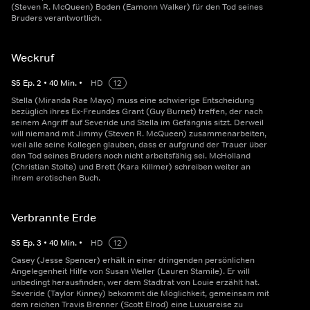
(Steven R. McQueen) Boden (Eamonn Walker) für den Tod seines
Bruders verantwortlich.
Weckruf
S
5
Ep.
2
•
40
Min.
•
HD
12
Stella (Miranda Rae Mayo) muss eine schwierige Entscheidung
bezüglich ihres Ex-Freundes Grant (Guy Burnet) treffen, der nach
seinem Angriff auf Severide und Stella im Gefängnis sitzt. Derweil
will niemand mit Jimmy (Steven R. McQueen) zusammenarbeiten,
weil alle seine Kollegen glauben, dass er aufgrund der Trauer über
den Tod seines Bruders noch nicht arbeitsfähig sei. McHolland
(Christian Stolte) und Brett (Kara Killmer) schreiben weiter an
ihrem erotischen Buch.
Verbrannte Erde
S
5
Ep.
3
•
40
Min.
•
HD
12
Casey (Jesse Spencer) erhält in einer dringenden persönlichen
Angelegenheit Hilfe von Susan Weller (Lauren Stamile). Er will
unbedingt herausfinden, wer dem Stadtrat von Louie erzählt hat.
Severide (Taylor Kinney) bekommt die Möglichkeit, gemeinsam mit
dem reichen Travis Brenner (Scott Elrod) eine Luxusreise zu