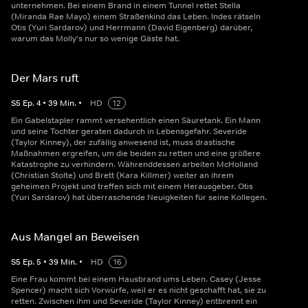
unternehmen. Bei einem Brand in einem Tunnel rettet Stella
(Miranda Rae Mayo) einem Straßenkind das Leben. Indes rätseln
Otis (Yuri Sardarov) und Herrmann (David Eigenberg) darüber,
warum das Molly's nur so wenige Gäste hat.
Der Mars ruft
S
5
Ep.
4
•
39
Min.
•
HD
12
Ein Gabelstapler rammt versehentlich einen Säuretank. Ein Mann
und seine Tochter geraten dadurch in Lebensgefahr. Severide
(Taylor Kinney), der zufällig anwesend ist, muss drastische
Maßnahmen ergreifen, um die beiden zu retten und eine größere
Katastrophe zu verhindern. Währenddessen arbeiten McHolland
(Christian Stolte) und Brett (Kara Killmer) weiter an ihrem
geheimen Projekt und treffen sich mit einem Herausgeber. Otis
(Yuri Sardarov) hat überraschende Neuigkeiten für seine Kollegen.
Aus Mangel an Beweisen
S
5
Ep.
5
•
39
Min.
•
HD
16
Eine Frau kommt bei einem Hausbrand ums Leben. Casey (Jesse
Spencer) macht sich Vorwürfe, weil er es nicht geschafft hat, sie zu
retten. Zwischen ihm und Severide (Taylor Kinney) entbrennt ein