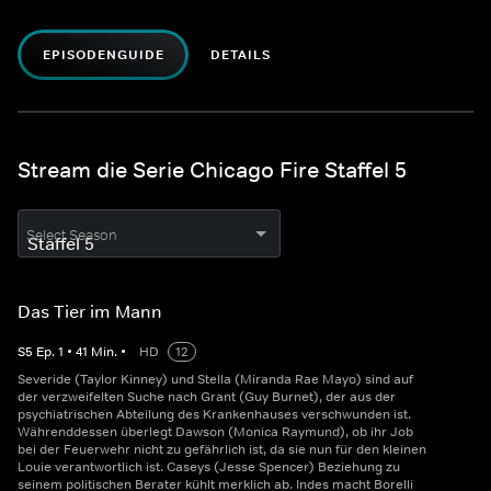
EPISODENGUIDE
DETAILS
Stream die Serie Chicago Fire Staffel 5
Select Season
Das Tier im Mann
S
5
Ep.
1
•
41
Min.
•
HD
12
Severide (Taylor Kinney) und Stella (Miranda Rae Mayo) sind auf
der verzweifelten Suche nach Grant (Guy Burnet), der aus der
psychiatrischen Abteilung des Krankenhauses verschwunden ist.
Währenddessen überlegt Dawson (Monica Raymund), ob ihr Job
bei der Feuerwehr nicht zu gefährlich ist, da sie nun für den kleinen
Louie verantwortlich ist. Caseys (Jesse Spencer) Beziehung zu
seinem politischen Berater kühlt merklich ab. Indes macht Borelli