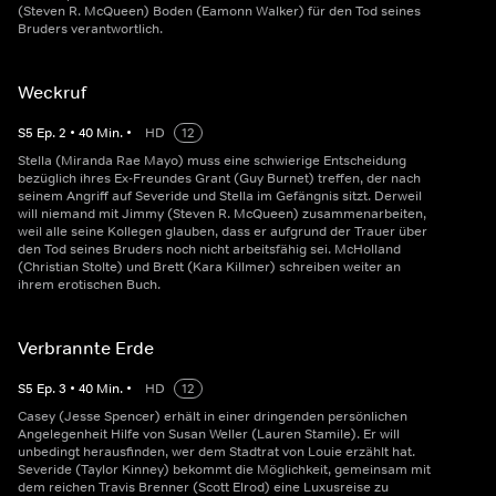
(Steven R. McQueen) Boden (Eamonn Walker) für den Tod seines
Bruders verantwortlich.
Weckruf
S
5
Ep.
2
•
40
Min.
•
HD
12
Stella (Miranda Rae Mayo) muss eine schwierige Entscheidung
bezüglich ihres Ex-Freundes Grant (Guy Burnet) treffen, der nach
seinem Angriff auf Severide und Stella im Gefängnis sitzt. Derweil
will niemand mit Jimmy (Steven R. McQueen) zusammenarbeiten,
weil alle seine Kollegen glauben, dass er aufgrund der Trauer über
den Tod seines Bruders noch nicht arbeitsfähig sei. McHolland
(Christian Stolte) und Brett (Kara Killmer) schreiben weiter an
ihrem erotischen Buch.
Verbrannte Erde
S
5
Ep.
3
•
40
Min.
•
HD
12
Casey (Jesse Spencer) erhält in einer dringenden persönlichen
Angelegenheit Hilfe von Susan Weller (Lauren Stamile). Er will
unbedingt herausfinden, wer dem Stadtrat von Louie erzählt hat.
Severide (Taylor Kinney) bekommt die Möglichkeit, gemeinsam mit
dem reichen Travis Brenner (Scott Elrod) eine Luxusreise zu