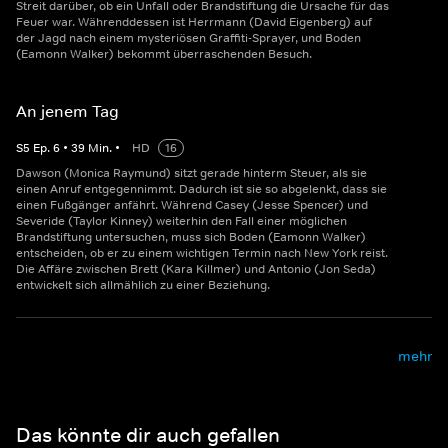
Streit darüber, ob ein Unfall oder Brandstiftung die Ursache für das
Feuer war. Währenddessen ist Herrmann (David Eigenberg) auf
der Jagd nach einem mysteriösen Graffiti-Sprayer, und Boden
(Eamonn Walker) bekommt überraschenden Besuch.
An jenem Tag
S
5
Ep.
6
•
39
Min.
•
HD
16
Dawson (Monica Raymund) sitzt gerade hinterm Steuer, als sie
einen Anruf entgegennimmt. Dadurch ist sie so abgelenkt, dass sie
einen Fußgänger anfährt. Während Casey (Jesse Spencer) und
Severide (Taylor Kinney) weiterhin den Fall einer möglichen
Brandstiftung untersuchen, muss sich Boden (Eamonn Walker)
entscheiden, ob er zu einem wichtigen Termin nach New York reist.
Die Affäre zwischen Brett (Kara Killmer) und Antonio (Jon Seda)
entwickelt sich allmählich zu einer Beziehung.
mehr
Das könnte dir auch gefallen