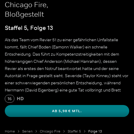
Chicago Fire,
Bloßgestellt
Staffel 5, Folge 13
Als das Team vom Revier 51 zu einer gefährlichen Unfallstelle
kommt, fällt Chief Boden (Eamonn Walker) ein schnelle
Entscheidung. Das führt zu Kompetenzstreitigkeiten mit dem
höherrangigen Chief Anderson (Michael Hanrahan), dessen
Revier als erstes den Notruf beantwortet hatte und der seine
Autorität in Frage gestellt sieht. Severide (Taylor Kinney) steht vor
einer schwerwiegenden persönlichen Entscheidung, während
Herrmann (David Eigenberg) eine gute Tat vollbringt und Brett
(Kara Killmer) dabei ist, einige Dinge in ihrem Leben zu ändern.
HD
16
AB 5,98 € MTL.
Home
Serien
Chicago Fire
Staffel 5
Folge 13