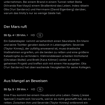
unternehmen. Bei einem Brand in einem Tunnel rettet Stella
(Miranda Rae Mayo) einem Straßenkind das Leben. Indes rätseln
Otis (Yuri Sardarov) und Herrmann (David Eigenberg) darüber,
warum das Molly's nur so wenige Gäste hat.
Der Mars ruft
S
5
Ep.
4
•
39
Min.
•
HD
12
Ein Gabelstapler rammt versehentlich einen Säuretank. Ein Mann
und seine Tochter geraten dadurch in Lebensgefahr. Severide
(Taylor Kinney), der zufällig anwesend ist, muss drastische
Maßnahmen ergreifen, um die beiden zu retten und eine größere
Katastrophe zu verhindern. Währenddessen arbeiten McHolland
(Christian Stolte) und Brett (Kara Killmer) weiter an ihrem
geheimen Projekt und treffen sich mit einem Herausgeber. Otis
(Yuri Sardarov) hat überraschende Neuigkeiten für seine Kollegen.
Aus Mangel an Beweisen
S
5
Ep.
5
•
39
Min.
•
HD
16
Eine Frau kommt bei einem Hausbrand ums Leben. Casey (Jesse
Spencer) macht sich Vorwürfe, weil er es nicht geschafft hat, sie zu
retten. Zwischen ihm und Severide (Taylor Kinney) entbrennt ein