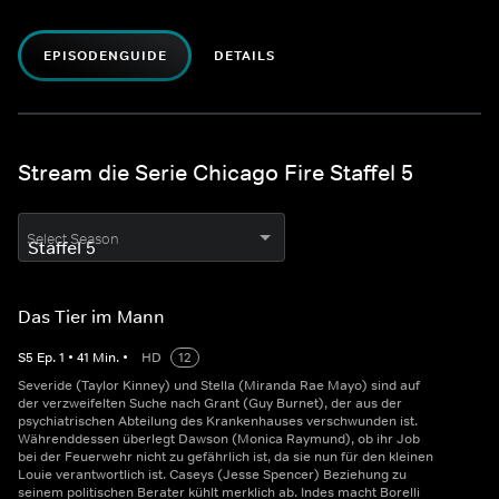
EPISODENGUIDE
DETAILS
Stream die Serie Chicago Fire Staffel 5
Select Season
Das Tier im Mann
S
5
Ep.
1
•
41
Min.
•
HD
12
Severide (Taylor Kinney) und Stella (Miranda Rae Mayo) sind auf
der verzweifelten Suche nach Grant (Guy Burnet), der aus der
psychiatrischen Abteilung des Krankenhauses verschwunden ist.
Währenddessen überlegt Dawson (Monica Raymund), ob ihr Job
bei der Feuerwehr nicht zu gefährlich ist, da sie nun für den kleinen
Louie verantwortlich ist. Caseys (Jesse Spencer) Beziehung zu
seinem politischen Berater kühlt merklich ab. Indes macht Borelli