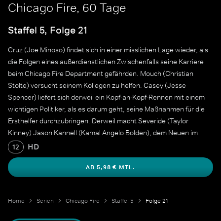
Chicago Fire, 60 Tage
Staffel 5, Folge 21
Cruz (Joe Minoso) findet sich in einer misslichen Lage wieder, als
die Folgen eines außerdienstlichen Zwischenfalls seine Karriere
beim Chicago Fire Department gefährden. Mouch (Christian
Stolte) versucht seinem Kollegen zu helfen. Casey (Jesse
Spencer) liefert sich derweil ein Kopf-an-Kopf-Rennen mit einem
wichtigen Politiker, als es darum geht, seine Maßnahmen für die
Ersthelfer durchzubringen. Derweil macht Severide (Taylor
Kinney) Jason Kannell (Kamal Angelo Bolden), dem Neuen im
Team, das Leben schwer, und Dawson (Monica Raymund)
HD
12
bekommt überraschend Besuch von ihrem Vater.
AB 5,98 € MTL.
Home
Serien
Chicago Fire
Staffel 5
Folge 21