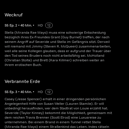
Weckruf
S
5
Ep.
2
•
40
Min.
•
HD
12
Stella (Miranda Rae Mayo) muss eine schwierige Entscheidung
bezüglich ihres Ex-Freundes Grant (Guy Burnet) treffen, der nach
seinem Angriff auf Severide und Stella im Gefängnis sitzt. Derweil
will niemand mit Jimmy (Steven R. McQueen) zusammenarbeiten,
weil alle seine Kollegen glauben, dass er aufgrund der Trauer über
den Tod seines Bruders noch nicht arbeitsfähig sei. McHolland
(Christian Stolte) und Brett (Kara Killmer) schreiben weiter an
ihrem erotischen Buch.
Verbrannte Erde
S
5
Ep.
3
•
40
Min.
•
HD
12
Casey (Jesse Spencer) erhält in einer dringenden persönlichen
Angelegenheit Hilfe von Susan Weller (Lauren Stamile). Er will
unbedingt herausfinden, wer dem Stadtrat von Louie erzählt hat.
Severide (Taylor Kinney) bekommt die Möglichkeit, gemeinsam mit
dem reichen Travis Brenner (Scott Elrod) eine Luxusreise zu
unternehmen. Bei einem Brand in einem Tunnel rettet Stella
(Miranda Rae Mayo) einem Straßenkind das Leben. Indes rätseln