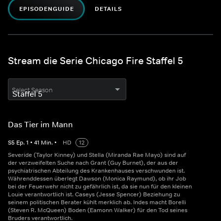
EPISODENGUIDE
DETAILS
Stream die Serie Chicago Fire Staffel 5
Select Season
Das Tier im Mann
S
5
Ep.
1
•
41
Min.
•
HD
12
Severide (Taylor Kinney) und Stella (Miranda Rae Mayo) sind auf
der verzweifelten Suche nach Grant (Guy Burnet), der aus der
psychiatrischen Abteilung des Krankenhauses verschwunden ist.
Währenddessen überlegt Dawson (Monica Raymund), ob ihr Job
bei der Feuerwehr nicht zu gefährlich ist, da sie nun für den kleinen
Louie verantwortlich ist. Caseys (Jesse Spencer) Beziehung zu
seinem politischen Berater kühlt merklich ab. Indes macht Borelli
(Steven R. McQueen) Boden (Eamonn Walker) für den Tod seines
Bruders verantwortlich.