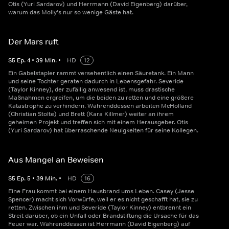
Otis (Yuri Sardarov) und Herrmann (David Eigenberg) darüber,
warum das Molly's nur so wenige Gäste hat.
Der Mars ruft
S
5
Ep.
4
•
39
Min.
•
HD
12
Ein Gabelstapler rammt versehentlich einen Säuretank. Ein Mann
und seine Tochter geraten dadurch in Lebensgefahr. Severide
(Taylor Kinney), der zufällig anwesend ist, muss drastische
Maßnahmen ergreifen, um die beiden zu retten und eine größere
Katastrophe zu verhindern. Währenddessen arbeiten McHolland
(Christian Stolte) und Brett (Kara Killmer) weiter an ihrem
geheimen Projekt und treffen sich mit einem Herausgeber. Otis
(Yuri Sardarov) hat überraschende Neuigkeiten für seine Kollegen.
Aus Mangel an Beweisen
S
5
Ep.
5
•
39
Min.
•
HD
16
Eine Frau kommt bei einem Hausbrand ums Leben. Casey (Jesse
Spencer) macht sich Vorwürfe, weil er es nicht geschafft hat, sie zu
retten. Zwischen ihm und Severide (Taylor Kinney) entbrennt ein
Streit darüber, ob ein Unfall oder Brandstiftung die Ursache für das
Feuer war. Währenddessen ist Herrmann (David Eigenberg) auf