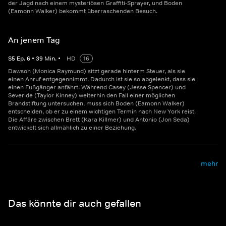
der Jagd nach einem mysteriösen Graffiti-Sprayer, und Boden
(Eamonn Walker) bekommt überraschenden Besuch.
An jenem Tag
S
5
Ep.
6
•
39
Min.
•
HD
16
Dawson (Monica Raymund) sitzt gerade hinterm Steuer, als sie
einen Anruf entgegennimmt. Dadurch ist sie so abgelenkt, dass sie
einen Fußgänger anfährt. Während Casey (Jesse Spencer) und
Severide (Taylor Kinney) weiterhin den Fall einer möglichen
Brandstiftung untersuchen, muss sich Boden (Eamonn Walker)
entscheiden, ob er zu einem wichtigen Termin nach New York reist.
Die Affäre zwischen Brett (Kara Killmer) und Antonio (Jon Seda)
entwickelt sich allmählich zu einer Beziehung.
mehr
Das könnte dir auch gefallen