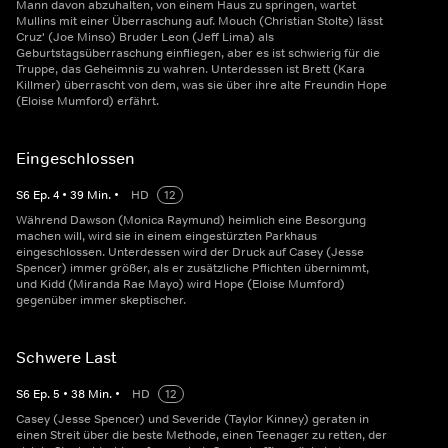
Mann davon abzuhalten, von einem Haus zu springen, wartet
Mullins mit einer Überraschung auf. Mouch (Christian Stolte) lässt
Cruz' (Joe Minso) Bruder Leon (Jeff Lima) als
Geburtstagsüberraschung einfliegen, aber es ist schwierig für die
Truppe, das Geheimnis zu wahren. Unterdessen ist Brett (Kara
Killmer) überrascht von dem, was sie über ihre alte Freundin Hope
(Eloise Mumford) erfährt.
Eingeschlossen
S
6
Ep.
4
•
39
Min.
•
HD
12
Während Dawson (Monica Raymund) heimlich eine Besorgung
machen will, wird sie in einem eingestürzten Parkhaus
eingeschlossen. Unterdessen wird der Druck auf Casey (Jesse
Spencer) immer größer, als er zusätzliche Pflichten übernimmt,
und Kidd (Miranda Rae Mayo) wird Hope (Eloise Mumford)
gegenüber immer skeptischer.
Schwere Last
S
6
Ep.
5
•
38
Min.
•
HD
12
Casey (Jesse Spencer) und Severide (Taylor Kinney) geraten in
einen Streit über die beste Methode, einen Teenager zu retten, der