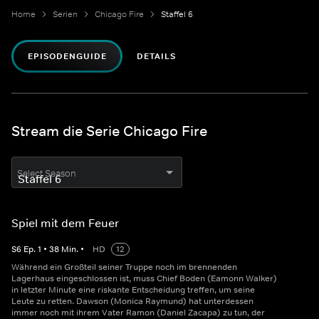
Home
Serien
Chicago Fire
Staffel 6
EPISODENGUIDE
DETAILS
Stream die Serie Chicago Fire
Select Season
Spiel mit dem Feuer
S
6
Ep.
1
•
38
Min.
•
HD
12
Während ein Großteil seiner Truppe noch im brennenden
Lagerhaus eingeschlossen ist, muss Chief Boden (Eamonn Walker)
in letzter Minute eine riskante Entscheidung treffen, um seine
Leute zu retten. Dawson (Monica Raymund) hat unterdessen
immer noch mit ihrem Vater Ramon (Daniel Zacapa) zu tun, der