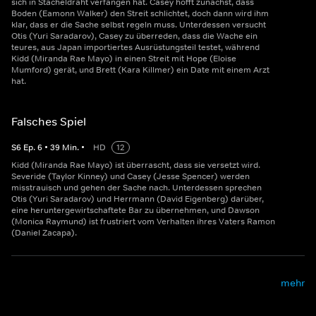
sich in Stacheldraht verfangen hat. Casey hofft zunächst, dass
Boden (Eamonn Walker) den Streit schlichtet, doch dann wird ihm
klar, dass er die Sache selbst regeln muss. Unterdessen versucht
Otis (Yuri Saradarov), Casey zu überreden, dass die Wache ein
teures, aus Japan importiertes Ausrüstungsteil testet, während
Kidd (Miranda Rae Mayo) in einen Streit mit Hope (Eloise
Mumford) gerät, und Brett (Kara Killmer) ein Date mit einem Arzt
hat.
Falsches Spiel
S
6
Ep.
6
•
39
Min.
•
HD
12
Kidd (Miranda Rae Mayo) ist überrascht, dass sie versetzt wird.
Severide (Taylor Kinney) und Casey (Jesse Spencer) werden
misstrauisch und gehen der Sache nach. Unterdessen sprechen
Otis (Yuri Saradarov) und Herrmann (David Eigenberg) darüber,
eine heruntergewirtschaftete Bar zu übernehmen, und Dawson
(Monica Raymund) ist frustriert vom Verhalten ihres Vaters Ramon
(Daniel Zacapa).
mehr