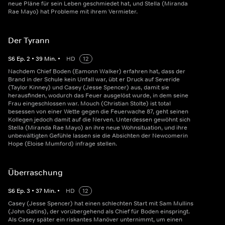
neue Pläne für sein Leben geschmiedet hat, und Stella (Miranda
Rae Mayo) hat Probleme mit ihrem Vermieter.
Der Tyrann
S
6
Ep.
2
•
39
Min.
•
HD
12
Nachdem Chief Boden (Eamonn Walker) erfahren hat, dass der
Brand in der Schule kein Unfall war, übt er Druck auf Severide
(Taylor Kinney) und Casey (Jesse Spencer) aus, damit sie
herausfinden, wodurch das Feuer ausgelöst wurde, in dem seine
Frau eingeschlossen war. Mouch (Christian Stolte) ist total
besessen von einer Wette gegen die Feuerwache 87, geht seinen
Kollegen jedoch damit auf die Nerven. Unterdessen gewöhnt sich
Stella (Miranda Rae Mayo) an ihre neue Wohnsituation, und ihre
unbewältigten Gefühle lassen sie die Absichten der Newcomerin
Hope (Eloise Mumford) infrage stellen.
Überraschung
S
6
Ep.
3
•
37
Min.
•
HD
12
Casey (Jesse Spencer) hat einen schlechten Start mit Sam Mullins
(John Gatins), der vorübergehend als Chief für Boden einspringt.
Als Casey später ein riskantes Manöver unternimmt, um einen