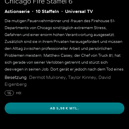
Chicago Fire
Staffel 6
Actionserie
10 Staffeln
Universal TV
Die mutigen Feuerwehrmänner und -frauen des Firehouse 51-
Departments von Chicago sind täglich extremem Stress,
Gefahren und einer enorm hohen Verantwortung ausgesetzt.
Zusätzlich sind sie in ihrem Privaten herausgefordert und müssen
den Alltag zwischen professioneller Arbeit und persönlichen
Problemen meistern. Matthew Casey, der Chef von Truck 81, hat
sich gerade von seiner Verlobten getrennt und stürzt sich
deswegen in seinen Job. Dort gerät er jedoch nach dem Tod eines
Feuerwehrmannes in Schwierigkeiten und hat Ärger mit seinem
Besetzung
Dermot Mulroney, Taylor Kinney, David
Kollegen Kelly Severide vom Rescue Squad. Trotz einiger
Eigenberg
Reibereien ist das Department jedoch für die meisten Team-
16
HD
Mitglieder wie eine Ersatzfamilie, die ihnen dabei hilft, mit den zum
Teil traumatischen Erlebnissen umzugehen.
AB 5,98 € MTL.