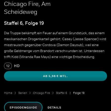
Chicago Fire, Am
Scheideweg
Staffel 6, Folge 19
Die Truppe bekämpft ein Feuer auf einem Grundstück, das einem
mexikanischen Drogenkartell gehört. Casey (Jesse Spencer) wird
misstrauisch gegenüber Cordova (Damon Dayoub), weil eine
große Geldmenge vom Brandort verschwunden ist. Unterdessen
trifft Kidd (Miranda Rae Mayo) eine wichtige Entscheidung.
HD
12
AB 5,98 € MTL.
Home
Serien
Chicago Fire
Staffel 6
Folge 19
EPISODENGUIDE
DETAILS