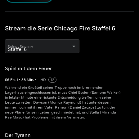
Stream die Serie Chicago Fire Staffel 6
Select Season
Spiel mit dem Feuer
S
6
Ep.
1
•
38
Min.
•
HD
12
Während ein Großteil seiner Truppe noch im brennenden
Lagerhaus eingeschlossen ist, muss Chief Boden (Eamonn Walker)
in letzter Minute eine riskante Entscheidung treffen, um seine
Leute zu retten. Dawson (Monica Raymund) hat unterdessen
immer noch mit ihrem Vater Ramon (Daniel Zacapa) zu tun, der
neue Pläne für sein Leben geschmiedet hat, und Stella (Miranda
Rae Mayo) hat Probleme mit ihrem Vermieter.
Der Tyrann