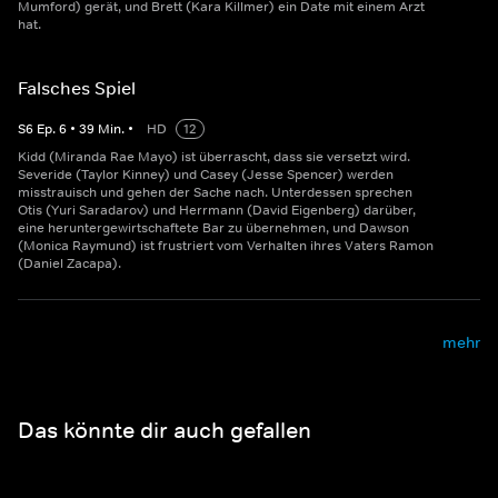
Mumford) gerät, und Brett (Kara Killmer) ein Date mit einem Arzt
hat.
Falsches Spiel
S
6
Ep.
6
•
39
Min.
•
HD
12
Kidd (Miranda Rae Mayo) ist überrascht, dass sie versetzt wird.
Severide (Taylor Kinney) und Casey (Jesse Spencer) werden
misstrauisch und gehen der Sache nach. Unterdessen sprechen
Otis (Yuri Saradarov) und Herrmann (David Eigenberg) darüber,
eine heruntergewirtschaftete Bar zu übernehmen, und Dawson
(Monica Raymund) ist frustriert vom Verhalten ihres Vaters Ramon
(Daniel Zacapa).
mehr
Das könnte dir auch gefallen