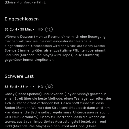
(Eloise Mumford) erfährt.
Eingeschlossen
S
6
Ep.
4
•
39
Min.
•
HD
12
Während Dawson (Monica Raymund) heimlich eine Besorgung
machen will, wird sie in einem eingestürzten Parkhaus
eingeschlossen. Unterdessen wird der Druck auf Casey (Jesse
Spencer) immer größer, als er zusätzliche Pflichten übernimmt,
und Kidd (Miranda Rae Mayo) wird Hope (Eloise Mumford)
gegenüber immer skeptischer.
Schwere Last
S
6
Ep.
5
•
38
Min.
•
HD
12
Casey (Jesse Spencer) und Severide (Taylor Kinney) geraten in
einen Streit über die beste Methode, einen Teenager zu retten, der
sich in Stacheldraht verfangen hat. Casey hofft zunächst, dass
Boden (Eamonn Walker) den Streit schlichtet, doch dann wird ihm
klar, dass er die Sache selbst regeln muss. Unterdessen versucht
Otis (Yuri Saradarov), Casey zu überreden, dass die Wache ein
teures, aus Japan importiertes Ausrüstungsteil testet, während
Kidd (Miranda Rae Mayo) in einen Streit mit Hope (Eloise