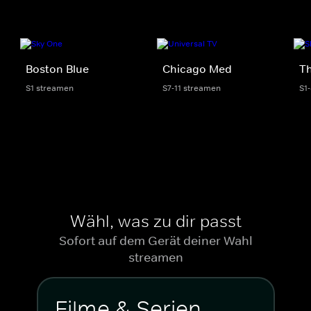
Boston Blue
Chicago Med
Th
S1 streamen
S7-11 streamen
S1
Wähl, was zu dir passt
Sofort auf dem Gerät deiner Wahl
streamen
Filme & Serien