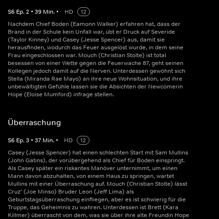
S
6
Ep.
2
•
39
Min.
•
HD
12
Nachdem Chief Boden (Eamonn Walker) erfahren hat, dass der
Brand in der Schule kein Unfall war, übt er Druck auf Severide
(Taylor Kinney) und Casey (Jesse Spencer) aus, damit sie
herausfinden, wodurch das Feuer ausgelöst wurde, in dem seine
Frau eingeschlossen war. Mouch (Christian Stolte) ist total
besessen von einer Wette gegen die Feuerwache 87, geht seinen
Kollegen jedoch damit auf die Nerven. Unterdessen gewöhnt sich
Stella (Miranda Rae Mayo) an ihre neue Wohnsituation, und ihre
unbewältigten Gefühle lassen sie die Absichten der Newcomerin
Hope (Eloise Mumford) infrage stellen.
Überraschung
S
6
Ep.
3
•
37
Min.
•
HD
12
Casey (Jesse Spencer) hat einen schlechten Start mit Sam Mullins
(John Gatins), der vorübergehend als Chief für Boden einspringt.
Als Casey später ein riskantes Manöver unternimmt, um einen
Mann davon abzuhalten, von einem Haus zu springen, wartet
Mullins mit einer Überraschung auf. Mouch (Christian Stolte) lässt
Cruz' (Joe Minso) Bruder Leon (Jeff Lima) als
Geburtstagsüberraschung einfliegen, aber es ist schwierig für die
Truppe, das Geheimnis zu wahren. Unterdessen ist Brett (Kara
Killmer) überrascht von dem, was sie über ihre alte Freundin Hope