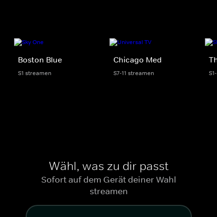
Boston Blue
Chicago Med
Th
S1 streamen
S7-11 streamen
S1
Wähl, was zu dir passt
Sofort auf dem Gerät deiner Wahl
streamen