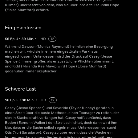
Truppe, das Geheimnis zu wahren. Unterdessen ist Brett (Kara
Killmer) überrascht von dem, was sie über ihre alte Freundin Hope
(Eloise Mumford) erfährt.
Eingeschlossen
S
6
Ep.
4
•
39
Min.
•
HD
12
Während Dawson (Monica Raymund) heimlich eine Besorgung
machen will, wird sie in einem eingestürzten Parkhaus
eingeschlossen. Unterdessen wird der Druck auf Casey (Jesse
Spencer) immer größer, als er zusätzliche Pflichten übernimmt,
und Kidd (Miranda Rae Mayo) wird Hope (Eloise Mumford)
gegenüber immer skeptischer.
Schwere Last
S
6
Ep.
5
•
38
Min.
•
HD
12
Casey (Jesse Spencer) und Severide (Taylor Kinney) geraten in
einen Streit über die beste Methode, einen Teenager zu retten, der
sich in Stacheldraht verfangen hat. Casey hofft zunächst, dass
Boden (Eamonn Walker) den Streit schlichtet, doch dann wird ihm
klar, dass er die Sache selbst regeln muss. Unterdessen versucht
Otis (Yuri Saradarov), Casey zu überreden, dass die Wache ein
teures, aus Japan importiertes Ausrüstungsteil testet, während