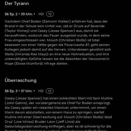
Der Tyrann
S
6
Ep.
2
•
39
Min.
•
HD
12
Nachdem Chief Boden (Eamonn Walker) erfahren hat, dass der
Brand in der Schule kein Unfall war, übt er Druck auf Severide
(Taylor Kinney) und Casey (Jesse Spencer) aus, damit sie
herausfinden, wodurch das Feuer ausgelöst wurde, in dem seine
Frau eingeschlossen war. Mouch (Christian Stolte) ist total
besessen von einer Wette gegen die Feuerwache 87, geht seinen
Kollegen jedoch damit auf die Nerven. Unterdessen gewöhnt sich
Stella (Miranda Rae Mayo) an ihre neue Wohnsituation, und ihre
unbewältigten Gefühle lassen sie die Absichten der Newcomerin
Hope (Eloise Mumford) infrage stellen.
Überraschung
S
6
Ep.
3
•
37
Min.
•
HD
12
Casey (Jesse Spencer) hat einen schlechten Start mit Sam Mullins
(John Gatins), der vorübergehend als Chief für Boden einspringt.
Als Casey später ein riskantes Manöver unternimmt, um einen
Mann davon abzuhalten, von einem Haus zu springen, wartet
Mullins mit einer Überraschung auf. Mouch (Christian Stolte) lässt
Cruz' (Joe Minso) Bruder Leon (Jeff Lima) als
Geburtstagsüberraschung einfliegen, aber es ist schwierig für die