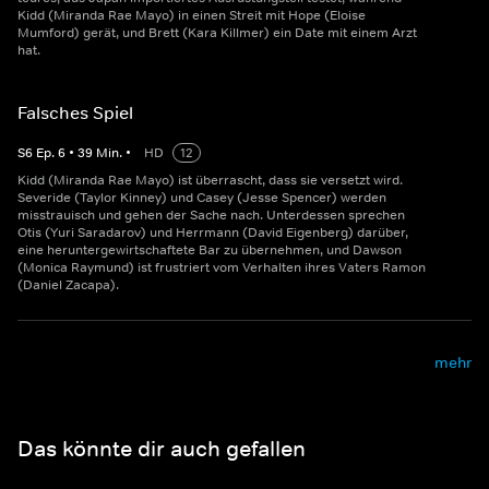
Kidd (Miranda Rae Mayo) in einen Streit mit Hope (Eloise
Mumford) gerät, und Brett (Kara Killmer) ein Date mit einem Arzt
hat.
Falsches Spiel
S
6
Ep.
6
•
39
Min.
•
HD
12
Kidd (Miranda Rae Mayo) ist überrascht, dass sie versetzt wird.
Severide (Taylor Kinney) und Casey (Jesse Spencer) werden
misstrauisch und gehen der Sache nach. Unterdessen sprechen
Otis (Yuri Saradarov) und Herrmann (David Eigenberg) darüber,
eine heruntergewirtschaftete Bar zu übernehmen, und Dawson
(Monica Raymund) ist frustriert vom Verhalten ihres Vaters Ramon
(Daniel Zacapa).
mehr
Das könnte dir auch gefallen