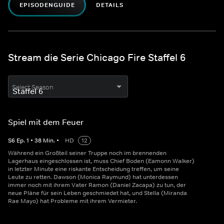
EPISODENGUIDE
DETAILS
Stream die Serie Chicago Fire Staffel 6
Select Season
Spiel mit dem Feuer
S
6
Ep.
1
•
38
Min.
•
HD
12
Während ein Großteil seiner Truppe noch im brennenden
Lagerhaus eingeschlossen ist, muss Chief Boden (Eamonn Walker)
in letzter Minute eine riskante Entscheidung treffen, um seine
Leute zu retten. Dawson (Monica Raymund) hat unterdessen
immer noch mit ihrem Vater Ramon (Daniel Zacapa) zu tun, der
neue Pläne für sein Leben geschmiedet hat, und Stella (Miranda
Rae Mayo) hat Probleme mit ihrem Vermieter.