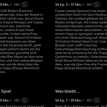
39
Min.
•
HD
12
S
6
Ep.
3
•
37
Min.
•
HD
12
hief Boden (Eamonn
Casey (Jesse Spencer) hat einen
ahren hat, dass der Brand in
schlechten Start mit Sam Mullins
kein Unfall war, übt er Druck
Gatins), der vorübergehend als Ch
de (Taylor Kinney) und Casey
Boden einspringt. Als Casey späte
ncer) aus, damit sie
riskantes Manöver unternimmt, 
en, wodurch das Feuer
einen Mann davon abzuhalten, vo
wurde, in dem seine Frau
einem Haus zu springen, wartet M
ssen war. Mouch (Christian
mit einer Überraschung auf. Mou
 total besessen von einer
(Christian Stolte) lässt Cruz' (Joe
n die Feuerwache 87, geht
Bruder Leon (Jeff Lima) als
legen jedoch damit auf die
Geburtstagsüberraschung einflie
terdessen gewöhnt sich
aber es ist schwierig für die Trup
randa Rae Mayo) an ihre neue
Geheimnis zu wahren. Unterdesse
ion, und ihre unbewältigten
Brett (Kara Killmer) überrascht v
sen sie die Absichten der
dem, was sie über ihre alte Freun
n Hope (Eloise Mumford)
Hope (Eloise Mumford) erfährt.
llen.
 Spiel
Was bleibt ...
39
Min.
•
HD
12
S
6
Ep.
7
•
39
Min.
•
HD
12
nda Rae Mayo) ist überrascht,
Brett (Kara Killmer) versucht, im 