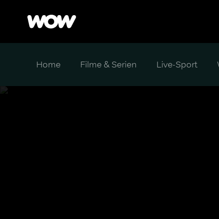
Home
Filme & Serien
Live-Sport