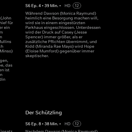
S
6
Ep.
4
•
39
Min.
•
HD
12
Während Dawson (Monica Raymund)
 (John
heimlich eine Besorgung machen will,
ief für
wird sie in einem eingestürzten
r ein
Parkhaus eingeschlossen. Unterdessen
um
wird der Druck auf Casey (Jesse
n
Spencer) immer größer, als er
ullins
zusätzliche Pflichten übernimmt, und
ch
Kidd (Miranda Rae Mayo) wird Hope
 Minso)
(Eloise Mumford) gegenüber immer
skeptischer.
gen,
pe, das
n ist
on
din
Der Schützling
S
6
Ep.
8
•
38
Min.
•
HD
12
Einsatz
Nachdem Dawson (Monica Raymund)