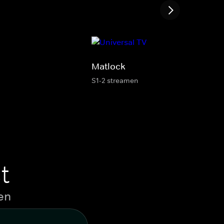
Matlock
S1-2 streamen
t
en