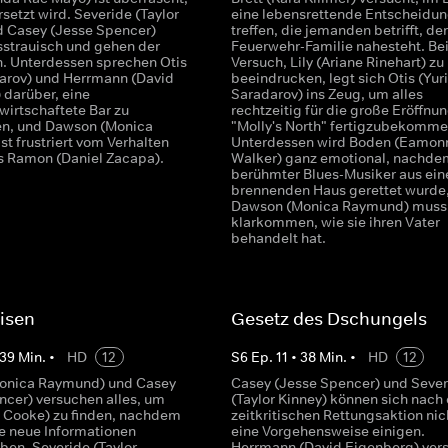
rsetzt wird. Severide (Taylor
eine lebensrettende Entscheidun
d Casey (Jesse Spencer)
treffen, die jemanden betrifft, der
strauisch und gehen der
Feuerwehr-Familie nahesteht. Be
. Unterdessen sprechen Otis
Versuch, Lily (Ariane Rinehart) zu
darov) und Herrmann (David
beeindrucken, legt sich Otis (Yuri
 darüber, eine
Saradarov) ins Zeug, um alles
wirtschaftete Bar zu
rechtzeitig für die große Eröffnu
n, und Dawson (Monica
"Molly's North" fertigzubekomme
t frustriert vom Verhalten
Unterdessen wird Boden (Eamon
rs Ramon (Daniel Zacapa).
Walker) ganz emotional, nachde
berühmter Blues-Musiker aus ei
brennenden Haus gerettet wurde
Dawson (Monica Raymund) muss
klarkommen, wie sie ihren Vater
behandelt hat.
isen
Gesetz des Dschungels
39
Min.
•
HD
12
S
6
Ep.
11
•
38
Min.
•
HD
12
onica Raymund) und Casey
Casey (Jesse Spencer) und Sever
ncer) versuchen alles, um
(Taylor Kinney) können sich nach 
n Cooke) zu finden, nachdem
zeitkritischen Rettungsaktion nic
ge neue Informationen
eine Vorgehensweise einigen.
ben. Severide (Taylor
Herrmann (David Eigenberg) ver