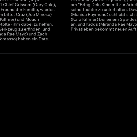
fft Chief Grissom (Gary Cole),
am "Bring Dein Kind mit zur Arbei
 Freund der Familie, wieder.
seine Tochter zu unterhalten. Da
n bittet Cruz (Joe Minoso)
(Monica Raymund) schließt sich B
a Killmer) und Mouch
(Kara Killmer) bei einem Spa-Be
Stolte) ihm dabei zu helfen,
an, und Kidds (Miranda Rae Mayo
Werkzeug zu erfinden, und
Privatleben bekommt neuen Auftr
nda Rae Mayo) und Zach
 Tomasso) haben ein Date.