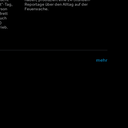
t"-Tag,
Reportage über den Alltag auf der
wson
Feuerwache.
rett
such
)
ieb.
mehr