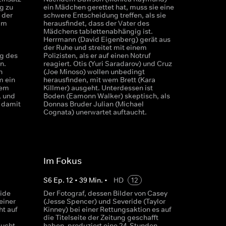
g zu
ein Mädchen gerettet hat, muss sie eine
 der
schwere Entscheidung treffen, als sie
im
herausfindet, dass der Vater des
Mädchens tablettenabhängig ist.
Herrmann (David Eigenberg) gerät aus
der Ruhe und streitet mit einem
ng des
Polizisten, als er auf einen Notruf
n.
reagiert. Otis (Yuri Saradarov) und Cruz
n
(Joe Minoso) wollen unbedingt
m ein
herausfinden, mit wem Brett (Kara
nem
Killmer) ausgeht. Unterdessen ist
, und
Boden (Eamonn Walker) skeptisch, als
 damit
Donnas Bruder Julian (Michael
Cognata) unerwartet auftaucht.
Im Fokus
S
6
Ep.
12
•
39
Min.
•
HD
12
ide
Der Fotograf, dessen Bilder von Casey
einer
(Jesse Spencer) und Severide (Taylor
ht auf
Kinney) bei einer Rettungsaktion es auf
die Titelseite der Zeitung geschafft
sucht
haben, produziert eine 24-Stunden-