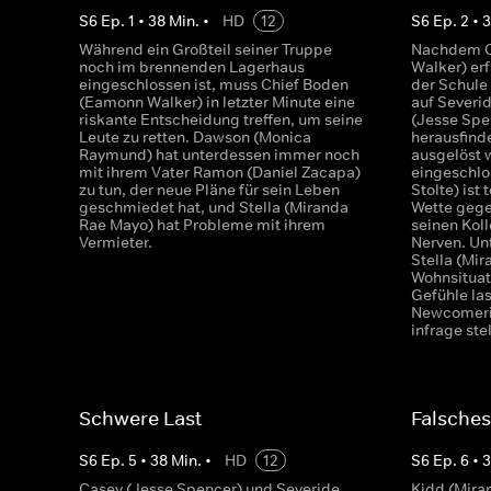
S
6
Ep.
1
•
38
Min.
•
HD
12
S
6
Ep.
2
•
Während ein Großteil seiner Truppe
Nachdem C
noch im brennenden Lagerhaus
Walker) erf
eingeschlossen ist, muss Chief Boden
der Schule 
(Eamonn Walker) in letzter Minute eine
auf Severi
riskante Entscheidung treffen, um seine
(Jesse Spe
Leute zu retten. Dawson (Monica
herausfind
Raymund) hat unterdessen immer noch
ausgelöst 
mit ihrem Vater Ramon (Daniel Zacapa)
eingeschlo
zu tun, der neue Pläne für sein Leben
Stolte) ist
geschmiedet hat, und Stella (Miranda
Wette gege
Rae Mayo) hat Probleme mit ihrem
seinen Kol
Vermieter.
Nerven. Un
Stella (Mi
Wohnsituat
Gefühle las
Newcomeri
infrage ste
Schwere Last
Falsches
S
6
Ep.
5
•
38
Min.
•
HD
12
S
6
Ep.
6
•
Casey (Jesse Spencer) und Severide
Kidd (Mira