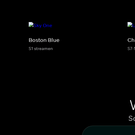
Boston Blue
Ch
S1 streamen
S7-
S