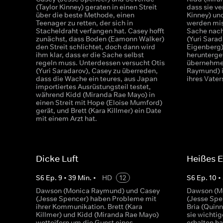
(Taylor Kinney) geraten in einen Streit
dass sie ve
über die beste Methode, einen
Kinney) un
Teenager zu retten, der sich in
werden mis
Stacheldraht verfangen hat. Casey hofft
Sache nach
zunächst, dass Boden (Eamonn Walker)
(Yuri Sara
den Streit schlichtet, doch dann wird
Eigenberg)
ihm klar, dass er die Sache selbst
herunterge
regeln muss. Unterdessen versucht Otis
übernehme
(Yuri Saradarov), Casey zu überreden,
Raymund) is
dass die Wache ein teures, aus Japan
ihres Vate
importiertes Ausrüstungsteil testet,
während Kidd (Miranda Rae Mayo) in
einen Streit mit Hope (Eloise Mumford)
gerät, und Brett (Kara Killmer) ein Date
mit einem Arzt hat.
Dicke Luft
Heißes E
S
6
Ep.
9
•
39
Min.
•
HD
12
S
6
Ep.
10
•
Dawson (Monica Raymund) und Casey
Dawson (M
(Jesse Spencer) haben Probleme mit
(Jesse Spe
ihrer Kommunikation. Brett (Kara
Bria (Quin
Killmer) und Kidd (Miranda Rae Mayo)
sie wichti
wetteifern um die Gunst eines
erhalten ha