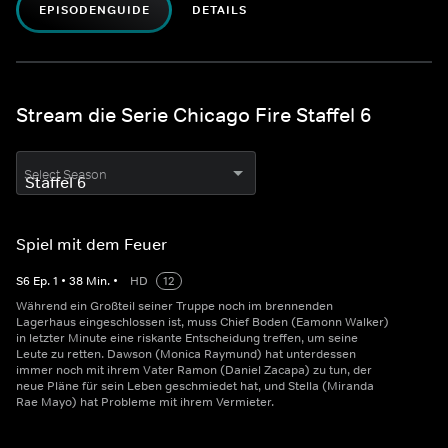
EPISODENGUIDE
DETAILS
Stream die Serie Chicago Fire Staffel 6
Select Season
Spiel mit dem Feuer
S
6
Ep.
1
•
38
Min.
•
HD
12
Während ein Großteil seiner Truppe noch im brennenden
Lagerhaus eingeschlossen ist, muss Chief Boden (Eamonn Walker)
in letzter Minute eine riskante Entscheidung treffen, um seine
Leute zu retten. Dawson (Monica Raymund) hat unterdessen
immer noch mit ihrem Vater Ramon (Daniel Zacapa) zu tun, der
neue Pläne für sein Leben geschmiedet hat, und Stella (Miranda
Rae Mayo) hat Probleme mit ihrem Vermieter.