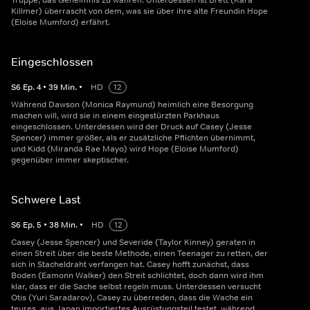
Truppe, das Geheimnis zu wahren. Unterdessen ist Brett (Kara
Killmer) überrascht von dem, was sie über ihre alte Freundin Hope
(Eloise Mumford) erfährt.
Eingeschlossen
S
6
Ep.
4
•
39
Min.
•
HD
12
Während Dawson (Monica Raymund) heimlich eine Besorgung
machen will, wird sie in einem eingestürzten Parkhaus
eingeschlossen. Unterdessen wird der Druck auf Casey (Jesse
Spencer) immer größer, als er zusätzliche Pflichten übernimmt,
und Kidd (Miranda Rae Mayo) wird Hope (Eloise Mumford)
gegenüber immer skeptischer.
Schwere Last
S
6
Ep.
5
•
38
Min.
•
HD
12
Casey (Jesse Spencer) und Severide (Taylor Kinney) geraten in
einen Streit über die beste Methode, einen Teenager zu retten, der
sich in Stacheldraht verfangen hat. Casey hofft zunächst, dass
Boden (Eamonn Walker) den Streit schlichtet, doch dann wird ihm
klar, dass er die Sache selbst regeln muss. Unterdessen versucht
Otis (Yuri Saradarov), Casey zu überreden, dass die Wache ein
teures, aus Japan importiertes Ausrüstungsteil testet, während