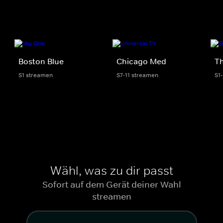
Boston Blue
Chicago Med
Th
S1 streamen
S7-11 streamen
S1
Wähl, was zu dir passt
Sofort auf dem Gerät deiner Wahl
streamen