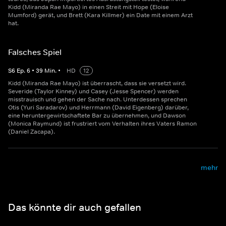
Kidd (Miranda Rae Mayo) in einen Streit mit Hope (Eloise
Mumford) gerät, und Brett (Kara Killmer) ein Date mit einem Arzt
hat.
Falsches Spiel
S
6
Ep.
6
•
39
Min.
•
HD
12
Kidd (Miranda Rae Mayo) ist überrascht, dass sie versetzt wird.
Severide (Taylor Kinney) und Casey (Jesse Spencer) werden
misstrauisch und gehen der Sache nach. Unterdessen sprechen
Otis (Yuri Saradarov) und Herrmann (David Eigenberg) darüber,
eine heruntergewirtschaftete Bar zu übernehmen, und Dawson
(Monica Raymund) ist frustriert vom Verhalten ihres Vaters Ramon
(Daniel Zacapa).
mehr
Das könnte dir auch gefallen