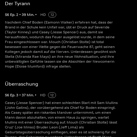
Der Tyrann
S
6
Ep.
2
•
39
Min.
•
HD
12
Nachdem Chief Boden (Eamonn Walker) erfahren hat, dass der
Brand in der Schule kein Unfall war, übt er Druck auf Severide
(Taylor Kinney) und Casey (Jesse Spencer) aus, damit sie
herausfinden, wodurch das Feuer ausgelöst wurde, in dem seine
Frau eingeschlossen war. Mouch (Christian Stolte) ist total
besessen von einer Wette gegen die Feuerwache 87, geht seinen
Kollegen jedoch damit auf die Nerven. Unterdessen gewöhnt sich
Stella (Miranda Rae Mayo) an ihre neue Wohnsituation, und ihre
unbewältigten Gefühle lassen sie die Absichten der Newcomerin
Hope (Eloise Mumford) infrage stellen.
Überraschung
S
6
Ep.
3
•
37
Min.
•
HD
12
Casey (Jesse Spencer) hat einen schlechten Start mit Sam Mullins
(John Gatins), der vorübergehend als Chief für Boden einspringt.
Als Casey später ein riskantes Manöver unternimmt, um einen
Mann davon abzuhalten, von einem Haus zu springen, wartet
Mullins mit einer Überraschung auf. Mouch (Christian Stolte) lässt
Cruz' (Joe Minso) Bruder Leon (Jeff Lima) als
Geburtstagsüberraschung einfliegen, aber es ist schwierig für die