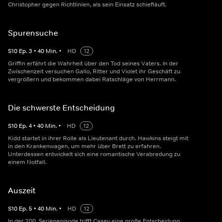
Christopher gegen Richtlinien, als sein Einsatz schiefläuft.
Spurensuche
S
10
Ep.
3
•
40
Min.
•
HD
12
Griffin erfährt die Wahrheit über den Tod seines Vaters. In der
Zwischenzeit versuchen Gallo, Ritter und Violet ihr Geschäft zu
vergrößern und bekommen dabei Ratschläge von Herrmann.
Die schwerste Entscheidung
S
10
Ep.
4
•
40
Min.
•
HD
12
Kidd startet in ihrer Rolle als Lieutenant durch. Hawkins steigt mit
in den Krankenwagen, um mehr über Brett zu erfahren.
Unterdessen entwickelt sich eine romantische Verabredung zu
einem Notfall.
Auszeit
S
10
Ep.
5
•
40
Min.
•
HD
12
In der 200. Serienepisode trifft Casey eine große Entscheidung.