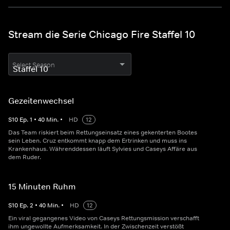
Stream die Serie Chicago Fire Staffel 10
Select Season
Gezeitenwechsel
S
10
Ep.
1
•
40
Min.
•
HD
12
Das Team riskiert beim Rettungseinsatz eines gekenterten Bootes
sein Leben. Cruz entkommt knapp dem Ertrinken und muss ins
Krankenhaus. Währenddessen läuft Sylvies und Caseys Affäre aus
dem Ruder.
15 Minuten Ruhm
S
10
Ep.
2
•
40
Min.
•
HD
12
Ein viral gegangenes Video von Caseys Rettungsmission verschafft
ihm ungewollte Aufmerksamkeit. In der Zwischenzeit verstößt