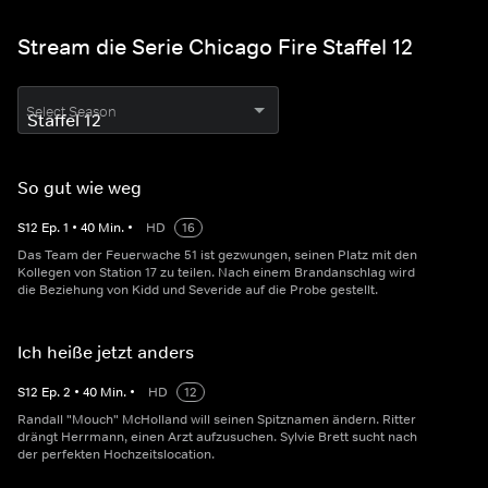
Stream die Serie Chicago Fire Staffel 12
Select Season
So gut wie weg
S
12
Ep.
1
•
40
Min.
•
HD
16
Das Team der Feuerwache 51 ist gezwungen, seinen Platz mit den
Kollegen von Station 17 zu teilen. Nach einem Brandanschlag wird
die Beziehung von Kidd und Severide auf die Probe gestellt.
Ich heiße jetzt anders
S
12
Ep.
2
•
40
Min.
•
HD
12
Randall "Mouch" McHolland will seinen Spitznamen ändern. Ritter
drängt Herrmann, einen Arzt aufzusuchen. Sylvie Brett sucht nach
der perfekten Hochzeitslocation.