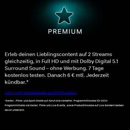
Erleb deinen Lieblingscontent auf 2 Streams
gleichzeitig, in Full HD und mit Dolby Digital 5.1
Surround Sound – ohne Werbung. 7 Tage
kostenlos testen. Danach 6 € mtl. Jederzeit
kündbar.*
Noch mehr Informationen zu WOW Premium
*Serien-, Filme- und Sport-Inhalte auf Abruf sind werbefrei. Programmhinweise für WOW
Programminhalte wie Serien, Filme und Live-Events, sowie Produkthinweise auf Live-Sendern bleiben
davon unberührt.