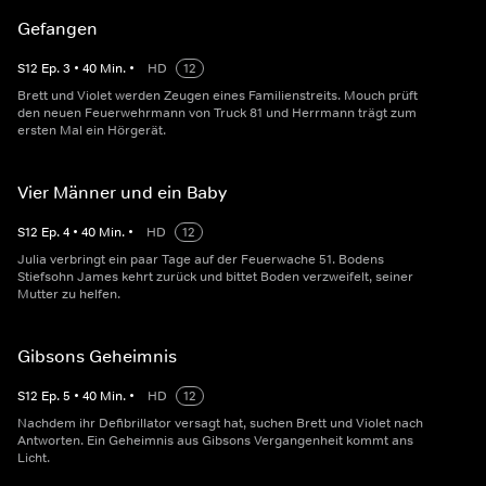
Gefangen
S
12
Ep.
3
•
40
Min.
•
HD
12
Brett und Violet werden Zeugen eines Familienstreits. Mouch prüft
den neuen Feuerwehrmann von Truck 81 und Herrmann trägt zum
ersten Mal ein Hörgerät.
Vier Männer und ein Baby
S
12
Ep.
4
•
40
Min.
•
HD
12
Julia verbringt ein paar Tage auf der Feuerwache 51. Bodens
Stiefsohn James kehrt zurück und bittet Boden verzweifelt, seiner
Mutter zu helfen.
Gibsons Geheimnis
S
12
Ep.
5
•
40
Min.
•
HD
12
Nachdem ihr Defibrillator versagt hat, suchen Brett und Violet nach
Antworten. Ein Geheimnis aus Gibsons Vergangenheit kommt ans
Licht.