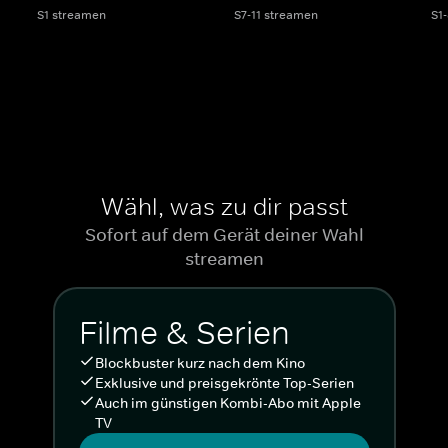
S1 streamen
S7-11 streamen
S1
Wähl, was zu dir passt
Sofort auf dem Gerät deiner Wahl
streamen
Filme & Serien
Blockbuster kurz nach dem Kino
Exklusive und preisgekrönte Top-Serien
Auch im günstigen Kombi-Abo mit Apple
TV