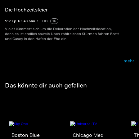
Die Hochzeitsfeier
S
12
Ep.
6
•
40
Min.
•
HD
16
Violet kümmert sich um die Dekoration der Hochzeitslocation,
denn es ist endlich soweit: Nach zahlreichen Stürmen fahren Brett
und Casey in den Hafen der Ehe ein.
mehr
Das könnte dir auch gefallen
Boston Blue
Chicago Med
Th