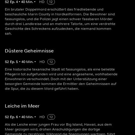
S
2
Ep.
4
•
40
Min.
•
HD
12
Ein brutaler Doppelmord erschüttert das friedliebende und
beschauliche Marin County in Nordkalifornien. Die Bewohner sind
fassungslos, und die Polizei jagt einen schwer fassbaren Mörder
durch drei Landkreise und an mehrere Tatorte, um eine verdrehte
Geschichte des Schreckens aufzudecken, die niemand kommen
sah.
Düstere Geheimnisse
S
2
Ep.
5
•
40
Min.
•
HD
12
Eine historische texanische Stadt ist fassungslos, als eine beliebte
Pflegerin tot aufgefunden wird und eine angesehene, wohlhabende
Einwohnerin verschwindet. Doch mit der Unterstützung einer
besorgten Gemeinde kommen die Ermittler den Geheimnissen auf
die Spur, die zu diesem Mord geführt haben.
Leiche im Meer
S
2
Ep.
6
•
40
Min.
•
HD
12
Als die Leiche einer jungen Frau vor Big Island, Hawaii, aus dem
Meer gezogen wird, drohen Anschuldigungen die dortige
Gemeinde zu zerstören. Während die Spannungen wachsen, führt