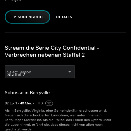
EPISODENGUIDE
DETAILS
Stream die Serie City Confidential -
Verbrechen nebenan Staffel 2
Select Season
Schüsse in Berryville
S
2
Ep.
1
•
40
Min.
•
HD
12
Als in Berryville, Virginia, eine Gemeinderätin erschossen wird,
fragen sich die schockierten Einwohner, wer unter ihnen ein
kaltblütiger Mörder ist. Als die Polizei das Leben des Opfers unter
die Lupe nimmt, erfährt sie, dass dieses nicht von allen hoch
geschätzt wurde.