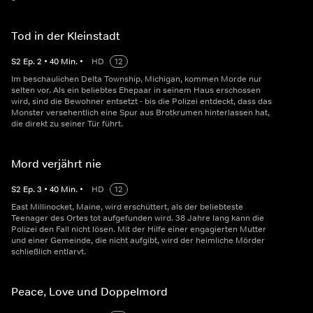
Tod in der Kleinstadt
S
2
Ep.
2
•
40
Min.
•
HD
12
Im beschaulichen Delta Township, Michigan, kommen Morde nur
selten vor. Als ein beliebtes Ehepaar in seinem Haus erschossen
wird, sind die Bewohner entsetzt - bis die Polizei entdeckt, dass das
Monster versehentlich eine Spur aus Brotkrumen hinterlassen hat,
die direkt zu seiner Tür führt.
Mord verjährt nie
S
2
Ep.
3
•
40
Min.
•
HD
12
East Millinocket, Maine, wird erschüttert, als der beliebteste
Teenager des Ortes tot aufgefunden wird. 38 Jahre lang kann die
Polizei den Fall nicht lösen. Mit der Hilfe einer engagierten Mutter
und einer Gemeinde, die nicht aufgibt, wird der heimliche Mörder
schließlich entlarvt.
Peace, Love und Doppelmord