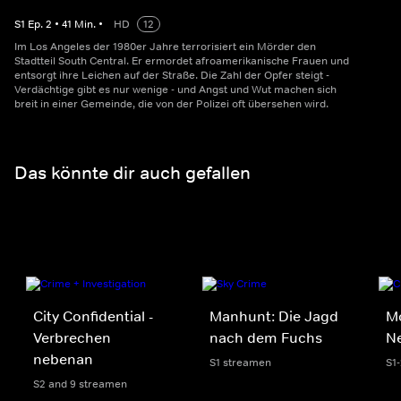
S
1
Ep.
2
•
41
Min.
•
HD
12
Im Los Angeles der 1980er Jahre terrorisiert ein Mörder den
Stadtteil South Central. Er ermordet afroamerikanische Frauen und
entsorgt ihre Leichen auf der Straße. Die Zahl der Opfer steigt -
Verdächtige gibt es nur wenige - und Angst und Wut machen sich
breit in einer Gemeinde, die von der Polizei oft übersehen wird.
Das könnte dir auch gefallen
City Confidential -
Manhunt: Die Jagd
M
Verbrechen
nach dem Fuchs
N
nebenan
S1 streamen
S1
S2 and 9 streamen