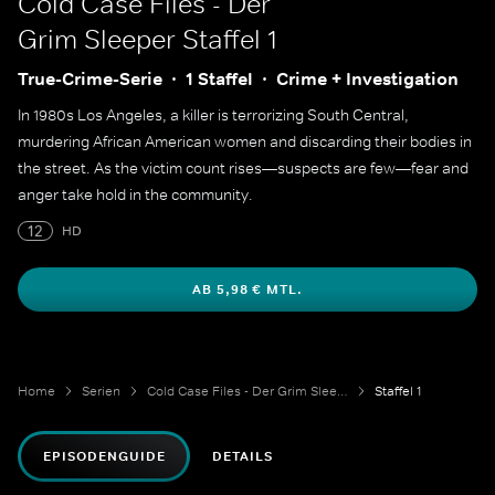
Cold Case Files - Der
Grim Sleeper
Staffel 1
True-Crime-Serie
1 Staffel
Crime + Investigation
In 1980s Los Angeles, a killer is terrorizing South Central,
murdering African American women and discarding their bodies in
the street. As the victim count rises—suspects are few—fear and
anger take hold in the community.
12
HD
AB 5,98 € MTL.
Home
Serien
Cold Case Files - Der Grim Sleeper
Staffel 1
EPISODENGUIDE
DETAILS