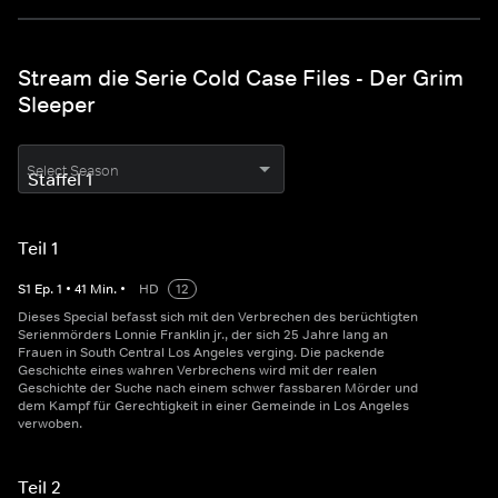
Stream die Serie Cold Case Files - Der Grim
Sleeper
Select Season
Teil 1
S
1
Ep.
1
•
41
Min.
•
HD
12
Dieses Special befasst sich mit den Verbrechen des berüchtigten
Serienmörders Lonnie Franklin jr., der sich 25 Jahre lang an
Frauen in South Central Los Angeles verging. Die packende
Geschichte eines wahren Verbrechens wird mit der realen
Geschichte der Suche nach einem schwer fassbaren Mörder und
dem Kampf für Gerechtigkeit in einer Gemeinde in Los Angeles
verwoben.
Teil 2