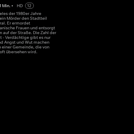
1
Min.
•
HD
12
eles der 1980er Jahre
t ein Mörder den Stadtteil
ral. Er ermordet
anische Frauen und entsorgt
n auf der Straße. Die Zahl der
t - Verdächtige gibt es nur
nd Angst und Wut machen
in einer Gemeinde, die von
 oft übersehen wird.