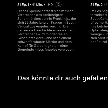
S
1
Ep.
1
•
41
Min.
•
HD
12
S
1
Ep.
2
•
4
Dieses Special befasst sich mit den
Im Los Ang
Verbrechen des berüchtigten
terrorisier
Serienmörders Lonnie Franklin jr., der
South Cent
sich 25 Jahre lang an Frauen in South
afroamerik
Central Los Angeles verging. Die
ihre Leiche
packende Geschichte eines wahren
Opfer steig
Verbrechens wird mit der realen
wenige - u
Geschichte der Suche nach einem
sich breit 
schwer fassbaren Mörder und dem
der Polizei
Kampf für Gerechtigkeit in einer
Gemeinde in Los Angeles verwoben.
Das könnte dir auch gefallen