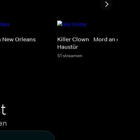
 New Orleans
Killer Clown - Mord an der
Haustür
S1 streamen
t
en