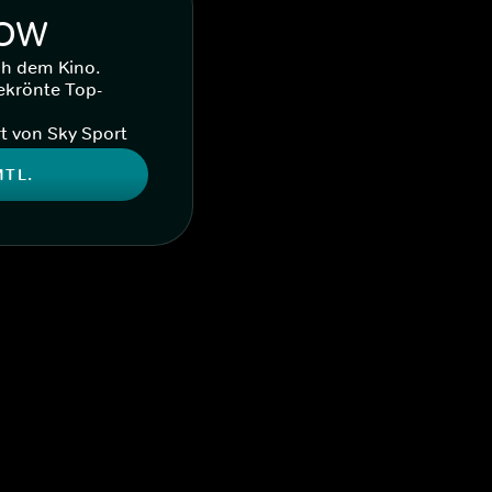
WOW
ch dem Kino.
ekrönte Top-
t von Sky Sport
MTL.