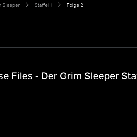
m Sleeper
Staffel 1
Folge 2
e Files - Der Grim Sleeper Staf