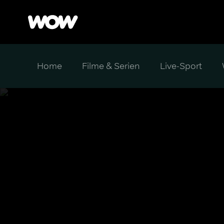
Home
Filme & Serien
Live-Sport