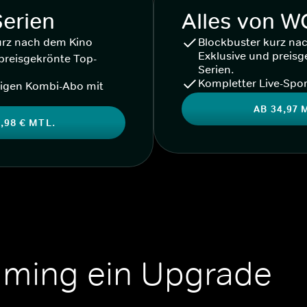
Serien
Alles von 
urz nach dem Kino
Blockbuster kurz na
Exklusive und preisg
preisgekrönte Top-
Serien.
Kompletter Live-Spor
igen Kombi-Abo mit
AB 34,97 
,98 € MTL.
aming ein Upgrade