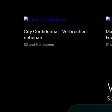
City Confidential - Verbrechen
Ma
nebenan
Fu
S2 and 9 streamen
S1 
S