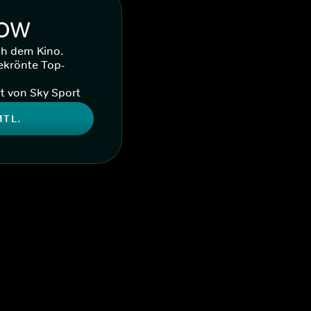
WOW
ch dem Kino.
ekrönte Top-
t von Sky Sport
MTL.