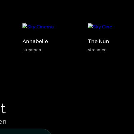
Annabelle
The Nun
streamen
streamen
t
en