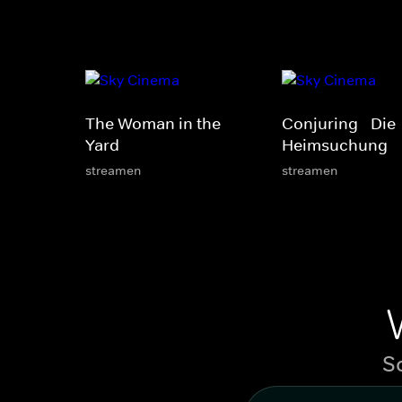
The Woman in the
Conjuring - Die
Yard
Heimsuchung
streamen
streamen
S