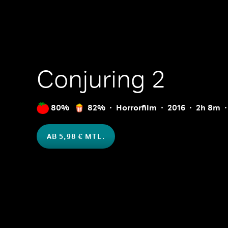
Conjuring 2
80%
82%
Horrorfilm
2016
2h 8m
AB 5,98 € MTL.