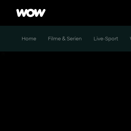
Home
Filme & Serien
Live-Sport