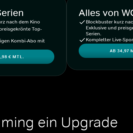
Serien
Alles von 
urz nach dem Kino
Blockbuster kurz na
Exklusive und preisg
preisgekrönte Top-
Serien.
Kompletter Live-Spor
igen Kombi-Abo mit
AB 34,97 
,98 € MTL.
aming ein Upgrade