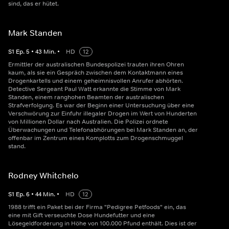
sind, das er hütet.
Mark Standen
S
1
Ep.
5
•
43
Min.
•
HD
12
Ermittler der australischen Bundespolizei trauten ihren Ohren
kaum, als sie ein Gespräch zwischen dem Kontaktmann eines
Drogenkartells und einem geheimnisvollen Anrufer abhörten.
Detective Sergeant Paul Watt erkannte die Stimme von Mark
Standen, einem ranghohen Beamten der australischen
Strafverfolgung. Es war der Beginn einer Untersuchung über eine
Verschwörung zur Einfuhr illegaler Drogen im Wert von Hunderten
von Millionen Dollar nach Australien. Die Polizei ordnete
Überwachungen und Telefonabhörungen bei Mark Standen an, der
offenbar im Zentrum eines Komplotts zum Drogenschmuggel
stand.
Rodney Whitchelo
S
1
Ep.
6
•
44
Min.
•
HD
12
1988 trifft ein Paket bei der Firma "Pedigree Petfoods" ein, das
eine mit Gift verseuchte Dose Hundefutter und eine
Lösegeldforderung in Höhe von 100.000 Pfund enthält. Dies ist der