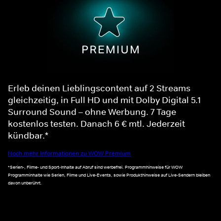
Erleb deinen Lieblingscontent auf 2 Streams
gleichzeitig, in Full HD und mit Dolby Digital 5.1
Surround Sound – ohne Werbung. 7 Tage
kostenlos testen. Danach 6 € mtl. Jederzeit
kündbar.*
Noch mehr Informationen zu WOW Premium
*Serien-, Filme- und Sport-Inhalte auf Abruf sind werbefrei. Programmhinweise für WOW
Programminhalte wie Serien, Filme und Live-Events, sowie Produkthinweise auf Live-Sendern bleiben
davon unberührt.