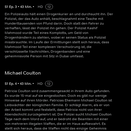
S
1
Ep.
3
•
43
Min.
•
HD
12
Ein Polizeiauto hält einen Drogenkurier an und durchsucht ihn. Der
Polizist, der das Auto anhält, beschlagnahmt eine Tasche mit
Hunderttausenden von Pfund darin. Doch statt den Fahrer zu
verhaften, lässt der Polizist ihn gehen. Der Polizist Kashif
Mahmood wurde Teil eines Komplotts, um Geld von
Drogenhändlern zu stehlen, wobei er seinen Status als Polizist
missbrauchte. Im Laufe der Ermittlungen stellt sich heraus, dass
Mahmood Teil einer komplexen Verschwörung ist, die
verschlüsselte Nachrichten, Drogenbanden und eine
geheimnisvolle Person mit Sitz in Dubai umfasst.
Michael Coulton
S
1
Ep.
4
•
43
Min.
•
HD
12
Patricia Coulton wird zusammengesackt in ihrem Auto gefunden.
Es wurde 15-mal auf sie eingestochen. Doch es gibt nur wenige
Hinweise auf ihren Mörder. Patricias Ehemann Michael Coulton ist
Leibwächter der königlichen Familie. Er schlägt Alarm, als er von
der Arbeit kommt und feststellt, dass Patricia nicht von ihrer
Abendschicht zurückgekehrt ist. Die Polizei sucht Michael Coulton
Tage nach dem Mord auf, und er bedroht die Beamten mit einer
von mehreren illegalen Waffen, die er im Haus aufbewahrt. Es
stellt sich heraus, dass die Waffen nicht das einzige Geheimnis