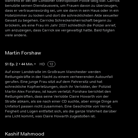
während er bei der Londoner Metropolitan Police tätig war. Carrick
benutzte seinen Dienstausweis, um Frauen davon zu überzeugen,
dass er vertrauenswürdig sei, um sie dann in sein Haus oder in ein
Hotelzimmer zu locken und dort die schrecklichsten Akte sexueller
Gewalt zu begehen. Carricks Schreckensherrschaft begann zu
bröckeln, als eine Frau im Jahr 2021 schließlich die Polizei anrief,
um anzuzeigen, dass Carrick sie vergewaltigt hatte. Bald folgten
viele andere.
Martin Forshaw
S
1
Ep.
2
•
44
Min.
•
HD
12
Auf einer Landstraße im Großraum Manchester werden
Rettungskräfte in der Nacht zu einem verheerenden Autounfall
gerufen. Eine junge Frau sitzt auf dem Fahrersitz und hat
schreckliche Kopfverletzungen, doch ihr Verlobter, der Polizist
Martin Alex Forshaw, ist kaum verletzt. Forshaw berichtet den
Rettungskräften, dass seine Verlobte Claire Howarth von der
Straße abkam, als sie nach einer CD suchte, aber einige Dinge am
Unfallort passen nicht zusammen. Eine Geschichte von Verrat,
Feigheit und Lügen entfaltet sich, als die ganze Wahrheit darüber
ans Licht kommt, was Claire Howarth zugestoßen ist.
Kashif Mahmood