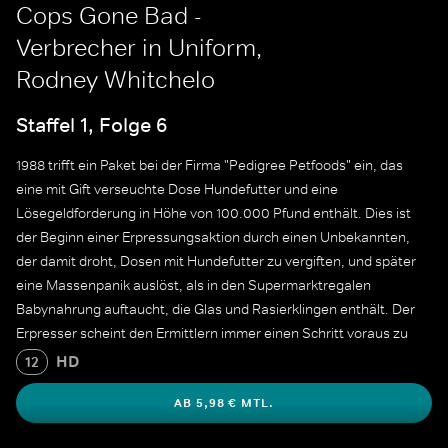
Cops Gone Bad -
Verbrecher in Uniform,
Rodney Whitchelo
Staffel 1, Folge 6
1988 trifft ein Paket bei der Firma "Pedigree Petfoods" ein, das
eine mit Gift verseuchte Dose Hundefutter und eine
Lösegeldforderung in Höhe von 100.000 Pfund enthält. Dies ist
der Beginn einer Erpressungsaktion durch einen Unbekannten,
der damit droht, Dosen mit Hundefutter zu vergiften, und später
eine Massenpanik auslöst, als in den Supermarktregalen
Babynahrung auftaucht, die Glas und Rasierklingen enthält. Der
Erpresser scheint den Ermittlern immer einen Schritt voraus zu
sein, und sie beginnen zu vermuten, dass sie einen Maulwurf im
HD
12
Team haben könnten.
AB 5,98 € MTL.