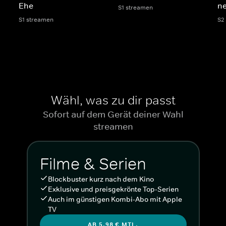
Ehe
n
S1 streamen
S1 streamen
S2
Wähl, was zu dir passt
Sofort auf dem Gerät deiner Wahl
streamen
Filme & Serien
Blockbuster kurz nach dem Kino
Exklusive und preisgekrönte Top-Serien
Auch im günstigen Kombi-Abo mit Apple
TV
AB 5,98 € MTL.