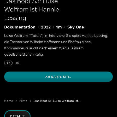
Das Boot S3: Luise
Wolfram ist Hannie
Lessing
Dokumentation
2022
1m
Sky One
Luise Wolfram ("Tatort") im Interview: Sie spielt Hannie Lessing,
die Tochter von Wilhelm Hoffmann und Ehefrau eines
Kommandeurs sucht nach einem Weg aus ihrem
gesellschaftlichen Käfig.
12
HD
AB 5,98 € MTL.
Home
Filme
Das Boot S3: Luise Wolfram ist Hannie Lessing
DETAILS