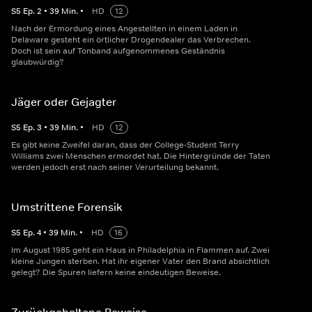
S
5
Ep.
2
•
39
Min.
•
HD
12
Nach der Ermordung eines Angestellten in einem Laden in
Delaware gesteht ein örtlicher Drogendealer das Verbrechen.
Doch ist sein auf Tonband aufgenommenes Geständnis
glaubwürdig?
Jäger oder Gejagter
S
5
Ep.
3
•
39
Min.
•
HD
12
Es gibt keine Zweifel daran, dass der College-Student Terry
Williams zwei Menschen ermordet hat. Die Hintergründe der Taten
werden jedoch erst nach seiner Verurteilung bekannt.
Umstrittene Forensik
S
5
Ep.
4
•
39
Min.
•
HD
16
Im August 1985 geht ein Haus in Philadelphia in Flammen auf. Zwei
kleine Jungen sterben. Hat ihr eigener Vater den Brand absichtlich
gelegt? Die Spuren liefern keine eindeutigen Beweise.