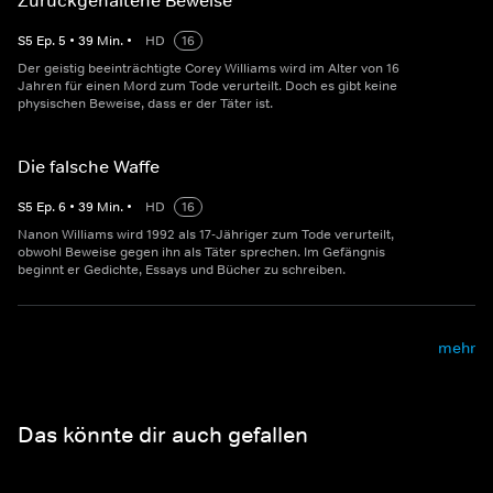
Zurückgehaltene Beweise
S
5
Ep.
5
•
39
Min.
•
HD
16
Der geistig beeinträchtigte Corey Williams wird im Alter von 16
Jahren für einen Mord zum Tode verurteilt. Doch es gibt keine
physischen Beweise, dass er der Täter ist.
Die falsche Waffe
S
5
Ep.
6
•
39
Min.
•
HD
16
Nanon Williams wird 1992 als 17-Jähriger zum Tode verurteilt,
obwohl Beweise gegen ihn als Täter sprechen. Im Gefängnis
beginnt er Gedichte, Essays und Bücher zu schreiben.
mehr
Das könnte dir auch gefallen