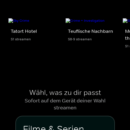
Tatort Hotel
Teuflische Nachbarn
Mu
th
S1 streamen
S8-9 streamen
S1
Wähl, was zu dir passt
Sofort auf dem Gerät deiner Wahl
streamen
Filme & Serien