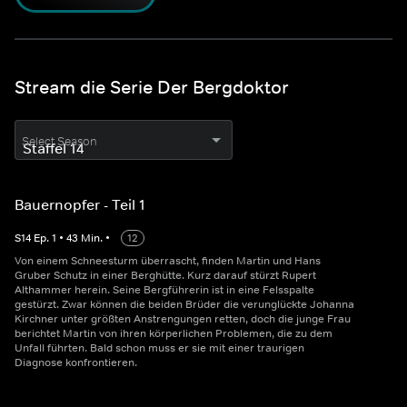
Stream die Serie Der Bergdoktor
Select Season
Bauernopfer - Teil 1
S
14
Ep.
1
•
43
Min.
•
12
Von einem Schneesturm überrascht, finden Martin und Hans
Gruber Schutz in einer Berghütte. Kurz darauf stürzt Rupert
Althammer herein. Seine Bergführerin ist in eine Felsspalte
gestürzt. Zwar können die beiden Brüder die verunglückte Johanna
Kirchner unter größten Anstrengungen retten, doch die junge Frau
berichtet Martin von ihren körperlichen Problemen, die zu dem
Unfall führten. Bald schon muss er sie mit einer traurigen
Diagnose konfrontieren.