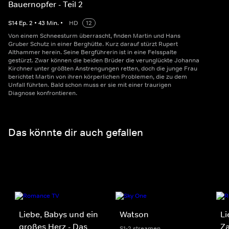
Bauernopfer - Teil 2
S
14
Ep.
2
•
43
Min.
•
HD
12
Von einem Schneesturm überrascht, finden Martin und Hans
Gruber Schutz in einer Berghütte. Kurz darauf stürzt Rupert
Althammer herein. Seine Bergführerin ist in eine Felsspalte
gestürzt. Zwar können die beiden Brüder die verunglückte Johanna
Kirchner unter größten Anstrengungen retten, doch die junge Frau
berichtet Martin von ihren körperlichen Problemen, die zu dem
Unfall führten. Bald schon muss er sie mit einer traurigen
Diagnose konfrontieren.
Das könnte dir auch gefallen
Liebe, Babys und ein
Watson
Li
großes Herz - Das
Za
S1-2 streamen