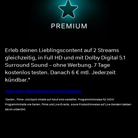
Erleb deinen Lieblingscontent auf 2 Streams
gleichzeitig, in Full HD und mit Dolby Digital 5.1
Surround Sound – ohne Werbung. 7 Tage
kostenlos testen. Danach 6 € mtl. Jederzeit
kündbar.*
Noch mehr Informationen zu WOW Premium
*Serien-, Filme- und Sport-Inhalte auf Abruf sind werbefrei. Programmhinweise für WOW
Programminhalte wie Serien, Filme und Live-Events, sowie Produkthinweise auf Live-Sendern bleiben
davon unberührt.