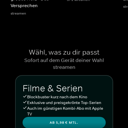
Versprechen
st
streamen
Wähl, was zu dir passt
Sofort auf dem Gerät deiner Wahl
streamen
Filme & Serien
Blockbuster kurz nach dem Kino
Exklusive und preisgekrönte Top-Serien
Auch im günstigen Kombi-Abo mit Apple
TV
AB 5,98 € MTL.