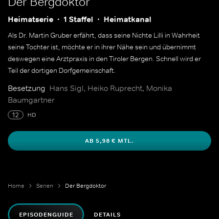
Der Bergdoktor
Heimatserie
1 Staffel
Heimatkanal
Als Dr. Martin Gruber erfährt, dass seine Nichte Lilli in Wahrheit
seine Tochter ist, möchte er in ihrer Nähe sein und übernimmt
deswegen eine Arztpraxis in den Tiroler Bergen. Schnell wird er
Teil der dortigen Dorfgemeinschaft.
Besetzung
Hans Sigl, Heiko Ruprecht, Monika
Baumgartner
12
HD
AB 5,98 € MTL.
Home
Serien
Der Bergdoktor
EPISODENGUIDE
DETAILS