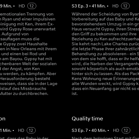
39
Min.
•
HD
12
S
3
Ep.
3
•
41
Min.
•
HD
12
 emotionalen Trennung von
Während der Scheidung von Ryan
 Ryan und einer impulsiven
Vorbereitung auf das Baby und K
inigung mit Ken, ihrem Ex-
bevorstehendem Umzug in ein gr
 wird Gypsy Rose unerwartet
Haus versucht Gypsy, ihren Stress
 Aufgrund von
den Griff zu bekommen und ihre
sauflagen muss die
Beziehung zu Ken aufrechtzuerha
e Gypsy zwei Haushalte
Sie kehrt nach Lake Charles zurü
nen in New Orleans mit ihrem
die letzte Phase ihrer zahnärztlic
 und einen bei Rod und
Behandlung zu absolvieren - ein S
en am Bayou. Gypsy hat mit
von dem sie hofft, dass er ihr helf
chenbaren Welt der sozialen
wird, die Narben der Vergangenhe
 der Angst, von Ken
sowohl körperlich als auch emoti
zu werden, zu kämpfen. Aber
hinter sich zu lassen. Als das Pac
 Herausforderung besteht
Kens Wohnung neue Erinnerunge
eweisen, dass sie in der Lage
alte Wunden weckt, wird Gypsy kl
eislauf des Missbrauchs
dass ein Neuanfang gar nicht so 
 Mutter zu durchbrechen.
ist.
on
Quality time
1
Min.
•
HD
12
S
3
Ep.
7
•
40
Min.
•
HD
12
rt, dass das Baby in der
Nach dem holprigen Start mit Gy