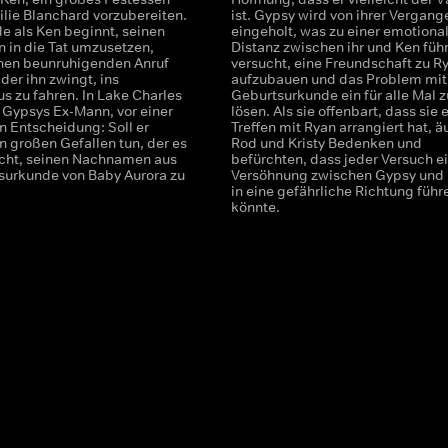
ilie Blanchard vorzubereiten.
ist. Gypsy wird von ihrer Vergang
e als Ken beginnt, seinen
eingeholt, was zu einer emotiona
n in die Tat umzusetzen,
Distanz zwischen ihr und Ken führ
einen beunruhigenden Anruf
versucht, eine Freundschaft zu R
der ihn zwingt, ins
aufzubauen und das Problem mit
s zu fahren. In Lake Charles
Geburtsurkunde ein für alle Mal z
, Gypsys Ex-Mann, vor einer
lösen. Als sie offenbart, dass sie 
n Entscheidung: Soll er
Treffen mit Ryan arrangiert hat, 
n großen Gefallen tun, der es
Rod und Kristy Bedenken und
icht, seinen Nachnamen aus
befürchten, dass jeder Versuch e
surkunde von Baby Aurora zu
Versöhnung zwischen Gypsy und
in eine gefährliche Richtung führ
könnte.