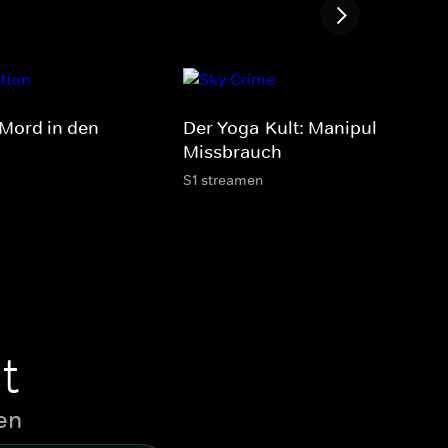
 Mord in den
Der Yoga-Kult: Manipulation u
Missbrauch
S1 streamen
t
en