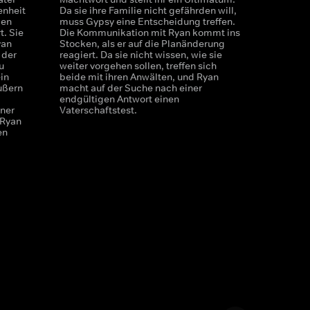
enheit
Da sie ihre Familie nicht gefährden will,
len
muss Gypsy eine Entscheidung treffen.
t. Sie
Die Kommunikation mit Ryan kommt ins
yan
Stocken, als er auf die Planänderung
 der
reagiert. Da sie nicht wissen, wie sie
u
weiter vorgehen sollen, treffen sich
ein
beide mit ihren Anwälten, und Ryan
äußern
macht auf der Suche nach einer
endgültigen Antwort einen
iner
Vaterschaftstest.
 Ryan
en