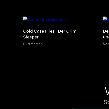
Cold Case Files - Der Grim
De
Sleeper
un
S1 streamen
S2 
S