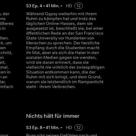
S
3
Ep.
4
•
41
Min.
•
HD
12
, der
Während Gypsy weiterhin mit ihrem
ens
Ruhm zu kämpfen hat und trotz des
ößeres
täglichen Online-Hasses, dem sie
 in
ausgesetzt ist, beschließt sie, bei einer
öffentlichen Rede an der San Francisco
lten.
State University vor Hunderten von
ck, um
Menschen zu sprechen. Der herzliche
hen
Empfang durch die Studenten macht
chritt,
ihr Mut, aber als sich die Hater in den
en
sozialen Medien gegen sie wenden,
it,
wird sie daran erinnert, dass sie
onal,
vielleicht nie wirklich der zwiespältigen
ken in
Situation entkommen kann, die der
n an
Ruhm mit sich bringt, und dem Grund,
ar,
warum sie letztendlich im Rampenlicht
einfach
steht - ihrem Verbrechen.
Nichts hält für immer
S
3
Ep.
8
•
41
Min.
•
HD
12
psys
Ryan gibt seinen Gefühlen nach und