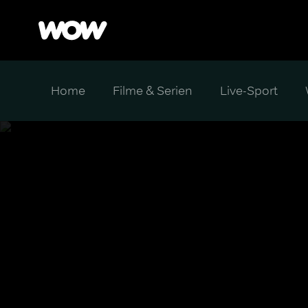
Home
Filme & Serien
Live-Sport