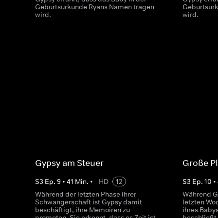
Geburtsurkunde Ryans Namen tragen
Geburtsur
wird.
wird.
Gypsy am Steuer
Große P
S
3
Ep.
9
•
41
Min.
•
HD
12
S
3
Ep.
10
•
Während der letzten Phase ihrer
Während Gy
Schwangerschaft ist Gypsy damit
letzten Wo
beschäftigt, ihre Memoiren zu
ihres Baby
promoten. Sie erkennt, dass es Zeit ist,
beschließt