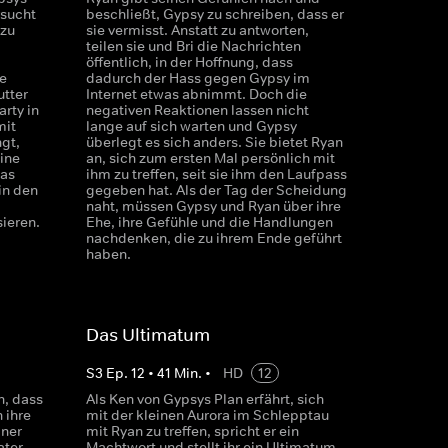
rsucht
beschließt, Gypsy zu schreiben, dass er
 zu
sie vermisst. Anstatt zu antworten,
teilen sie und Bri die Nachrichten
öffentlich, in der Hoffnung, dass
e
dadurch der Hass gegen Gypsy im
tter
Internet etwas abnimmt. Doch die
rty in
negativen Reaktionen lassen nicht
mit
lange auf sich warten und Gypsy
gt,
überlegt es sich anders. Sie bietet Ryan
eine
an, sich zum ersten Mal persönlich mit
das
ihm zu treffen, seit sie ihm den Laufpass
in den
gegeben hat. Als der Tag der Scheidung
naht, müssen Gypsy und Ryan über ihre
ieren.
Ehe, ihre Gefühle und die Handlungen
nachdenken, die zu ihrem Ende geführt
haben.
Das Ultimatum
S
3
Ep.
12
•
41
Min.
•
HD
12
h, dass
Als Ken von Gypsys Plan erfährt, sich
 ihre
mit der kleinen Aurora im Schlepptau
iner
mit Ryan zu treffen, spricht er ein
ater
Machtwort und stellt ihr ein Ultimatum.