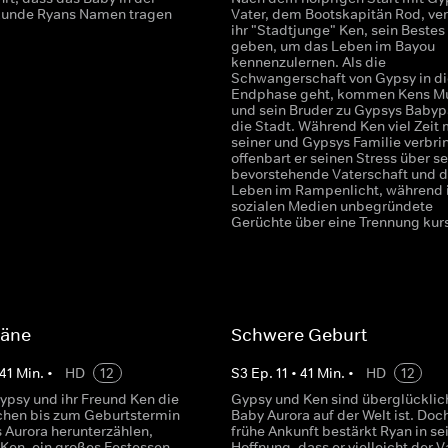
kunde Ryans Namen tragen
Vater, dem Bootskapitän Rod, ve
ihr "Stadtjunge" Ken, sein Bestes
geben, um das Leben im Bayou
kennenzulernen. Als die
Schwangerschaft von Gypsy in di
Endphase geht, kommen Kens Mu
und sein Bruder zu Gypsys Babypa
die Stadt. Während Ken viel Zeit 
seiner und Gypsys Familie verbrin
offenbart er seinen Stress über s
bevorstehende Vaterschaft und 
Leben im Rampenlicht, während 
sozialen Medien unbegründete
Gerüchte über eine Trennung kurs
läne
Schwere Geburt
41
Min.
•
HD
12
S
3
Ep.
11
•
41
Min.
•
HD
12
psy und ihr Freund Ken die
Gypsy und Ken sind überglücklic
chen bis zum Geburtstermin
Baby Aurora auf der Welt ist. Doch
s Aurora herunterzählen,
frühe Ankunft bestärkt Ryan in se
 Ken, ein großes Festessen
Hoffnung, dass er vielleicht der V