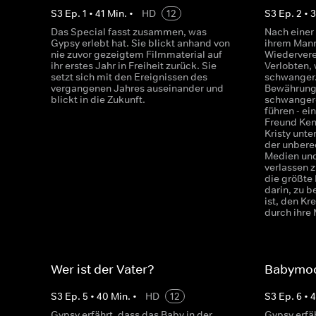
S
3
Ep.
1
•
41
Min.
•
HD
12
S
3
Ep.
2
•
Das Special fasst zusammen, was
Nach einer
Gypsy erlebt hat. Sie blickt anhand von
ihrem Mann
nie zuvor gezeigtem Filmmaterial auf
Wiedervere
ihr erstes Jahr in Freiheit zurück. Sie
Verlobten,
setzt sich mit den Ereignissen des
schwanger.
vergangenen Jahres auseinander und
Bewährung
blickt in die Zukunft.
schwanger
führen - ei
Freund Ken
Kristy unt
der unbere
Medien und
verlassen 
die größte
darin, zu b
ist, den Kr
durch ihre
Wer ist der Vater?
Babymo
S
3
Ep.
5
•
40
Min.
•
HD
12
S
3
Ep.
6
•
4
Gypsy erfährt, dass das Baby in der
Gypsy erfäh