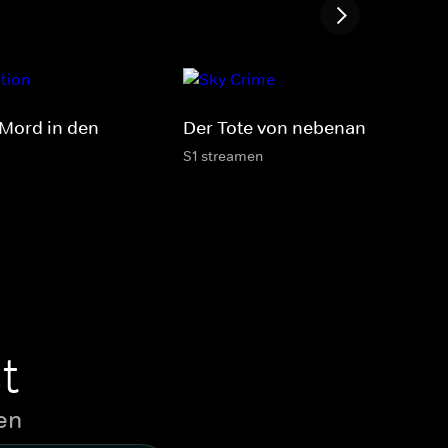
 Mord in den
Der Tote von nebenan
S1 streamen
t
en