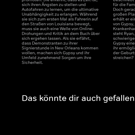
sich ihren Ängsten zu stellen und
für die Fam
Autofahren zu lernen, um die ultimative
Doch gerad
Unabhängigkeit zu erlangen. Während
großen Pla
sie sich zum ersten Mal als Fahrerin auf
erhält er 
den Straßen von Louisiana bewegt,
von Gypsy, 
muss sie auch eine Welle von Online-
Krankenhau
Drohungen und Kritik an dem Buch über
steht Ryan
sich ergehen lassen. Als sie erfährt,
schwierige
dass Demonstranten zu ihrer
Gypsy eine
Signierstunde in New Orleans kommen
ihr ermögl
wollen, machen sich Gypsy und ihr
der Geburt
Umfeld zunehmend Sorgen um ihre
streichen?
Sicherheit.
Das könnte dir auch gefallen