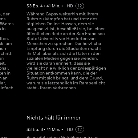
S
3
Ep.
4
•
41
Min.
•
HD
12
, der
Während Gypsy weiterhin mit ihrem
ens
Ruhm zu kämpfen hat und trotz des
ößeres
täglichen Online-Hasses, dem sie
 in
ausgesetzt ist, beschließt sie, bei einer
öffentlichen Rede an der San Francisco
lten.
State University vor Hunderten von
ck, um
Menschen zu sprechen. Der herzliche
hen
Empfang durch die Studenten macht
chritt,
ihr Mut, aber als sich die Hater in den
en
sozialen Medien gegen sie wenden,
it,
wird sie daran erinnert, dass sie
onal,
vielleicht nie wirklich der zwiespältigen
ken in
Situation entkommen kann, die der
n an
Ruhm mit sich bringt, und dem Grund,
ar,
warum sie letztendlich im Rampenlicht
einfach
steht - ihrem Verbrechen.
Nichts hält für immer
S
3
Ep.
8
•
41
Min.
•
HD
12
psys
Ryan gibt seinen Gefühlen nach und