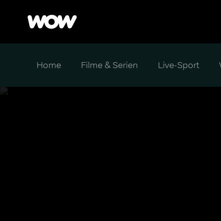
Home
Filme & Serien
Live-Sport