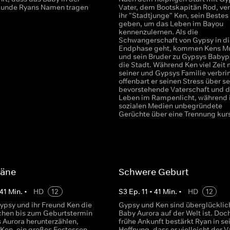
kunde Ryans Namen tragen
Vater, dem Bootskapitän Rod, ve
ihr "Stadtjunge" Ken, sein Bestes
geben, um das Leben im Bayou
kennenzulernen. Als die
Schwangerschaft von Gypsy in di
Endphase geht, kommen Kens Mu
und sein Bruder zu Gypsys Babypa
die Stadt. Während Ken viel Zeit 
seiner und Gypsys Familie verbrin
offenbart er seinen Stress über s
bevorstehende Vaterschaft und 
Leben im Rampenlicht, während 
sozialen Medien unbegründete
Gerüchte über eine Trennung kurs
läne
Schwere Geburt
41
Min.
•
HD
12
S
3
Ep.
11
•
41
Min.
•
HD
12
psy und ihr Freund Ken die
Gypsy und Ken sind überglücklic
chen bis zum Geburtstermin
Baby Aurora auf der Welt ist. Doch
s Aurora herunterzählen,
frühe Ankunft bestärkt Ryan in se
 Ken, ein großes Festessen
Hoffnung, dass er vielleicht der V