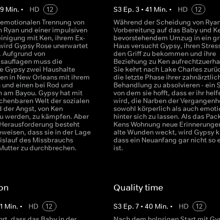
39
Min.
•
HD
12
S
3
Ep.
3
•
41
Min.
•
HD
12
 emotionalen Trennung von
Während der Scheidung von Ryan
 Ryan und einer impulsiven
Vorbereitung auf das Baby und K
inigung mit Ken, ihrem Ex-
bevorstehendem Umzug in ein gr
 wird Gypsy Rose unerwartet
Haus versucht Gypsy, ihren Stress
 Aufgrund von
den Griff zu bekommen und ihre
sauflagen muss die
Beziehung zu Ken aufrechtzuerha
e Gypsy zwei Haushalte
Sie kehrt nach Lake Charles zurü
nen in New Orleans mit ihrem
die letzte Phase ihrer zahnärztlic
 und einen bei Rod und
Behandlung zu absolvieren - ein S
en am Bayou. Gypsy hat mit
von dem sie hofft, dass er ihr helf
chenbaren Welt der sozialen
wird, die Narben der Vergangenhe
 der Angst, von Ken
sowohl körperlich als auch emoti
zu werden, zu kämpfen. Aber
hinter sich zu lassen. Als das Pac
 Herausforderung besteht
Kens Wohnung neue Erinnerunge
eweisen, dass sie in der Lage
alte Wunden weckt, wird Gypsy kl
eislauf des Missbrauchs
dass ein Neuanfang gar nicht so 
 Mutter zu durchbrechen.
ist.
on
Quality time
1
Min.
•
HD
12
S
3
Ep.
7
•
40
Min.
•
HD
12
rt, dass das Baby in der
Nach dem holprigen Start mit Gy