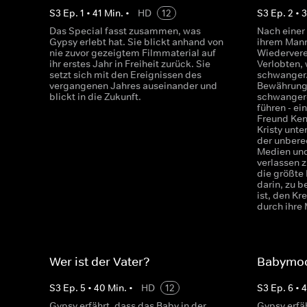
S
3
Ep.
1
•
41
Min.
•
HD
12
S
3
Ep.
2
•
Das Special fasst zusammen, was
Nach einer
Gypsy erlebt hat. Sie blickt anhand von
ihrem Mann
nie zuvor gezeigtem Filmmaterial auf
Wiedervere
ihr erstes Jahr in Freiheit zurück. Sie
Verlobten,
setzt sich mit den Ereignissen des
schwanger.
vergangenen Jahres auseinander und
Bewährung
blickt in die Zukunft.
schwanger
führen - ei
Freund Ken
Kristy unt
der unbere
Medien und
verlassen 
die größte
darin, zu b
ist, den Kr
durch ihre
Wer ist der Vater?
Babymo
S
3
Ep.
5
•
40
Min.
•
HD
12
S
3
Ep.
6
•
4
Gypsy erfährt, dass das Baby in der
Gypsy erfäh