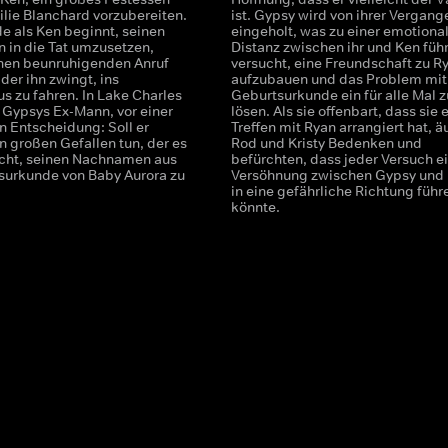
ilie Blanchard vorzubereiten.
ist. Gypsy wird von ihrer Vergang
e als Ken beginnt, seinen
eingeholt, was zu einer emotiona
n in die Tat umzusetzen,
Distanz zwischen ihr und Ken führ
einen beunruhigenden Anruf
versucht, eine Freundschaft zu R
der ihn zwingt, ins
aufzubauen und das Problem mit
s zu fahren. In Lake Charles
Geburtsurkunde ein für alle Mal z
, Gypsys Ex-Mann, vor einer
lösen. Als sie offenbart, dass sie 
n Entscheidung: Soll er
Treffen mit Ryan arrangiert hat, 
n großen Gefallen tun, der es
Rod und Kristy Bedenken und
icht, seinen Nachnamen aus
befürchten, dass jeder Versuch e
surkunde von Baby Aurora zu
Versöhnung zwischen Gypsy und
in eine gefährliche Richtung führ
könnte.