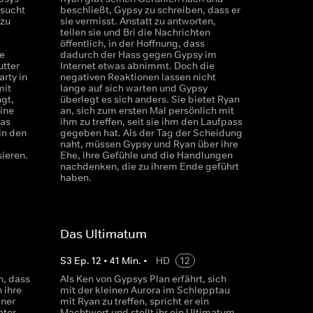
rsucht
beschließt, Gypsy zu schreiben, dass er
 zu
sie vermisst. Anstatt zu antworten,
teilen sie und Bri die Nachrichten
öffentlich, in der Hoffnung, dass
e
dadurch der Hass gegen Gypsy im
tter
Internet etwas abnimmt. Doch die
rty in
negativen Reaktionen lassen nicht
mit
lange auf sich warten und Gypsy
gt,
überlegt es sich anders. Sie bietet Ryan
eine
an, sich zum ersten Mal persönlich mit
das
ihm zu treffen, seit sie ihm den Laufpass
in den
gegeben hat. Als der Tag der Scheidung
naht, müssen Gypsy und Ryan über ihre
ieren.
Ehe, ihre Gefühle und die Handlungen
nachdenken, die zu ihrem Ende geführt
haben.
Das Ultimatum
S
3
Ep.
12
•
41
Min.
•
HD
12
h, dass
Als Ken von Gypsys Plan erfährt, sich
 ihre
mit der kleinen Aurora im Schlepptau
iner
mit Ryan zu treffen, spricht er ein
ater
Machtwort und stellt ihr ein Ultimatum.