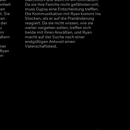
enheit
Da sie ihre Familie nicht gefährden will,
len
muss Gypsy eine Entscheidung treffen.
t. Sie
Die Kommunikation mit Ryan kommt ins
yan
Stocken, als er auf die Planänderung
 der
reagiert. Da sie nicht wissen, wie sie
u
weiter vorgehen sollen, treffen sich
ein
beide mit ihren Anwälten, und Ryan
äußern
macht auf der Suche nach einer
endgültigen Antwort einen
iner
Vaterschaftstest.
 Ryan
en