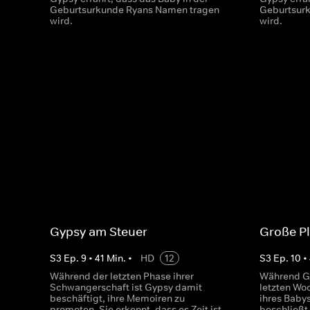
Geburtsurkunde Ryans Namen tragen
Geburtsur
wird.
wird.
Gypsy am Steuer
Große P
S
3
Ep.
9
•
41
Min.
•
HD
12
S
3
Ep.
10
•
Während der letzten Phase ihrer
Während Gy
Schwangerschaft ist Gypsy damit
letzten Wo
beschäftigt, ihre Memoiren zu
ihres Baby
promoten. Sie erkennt, dass es Zeit ist,
beschließt