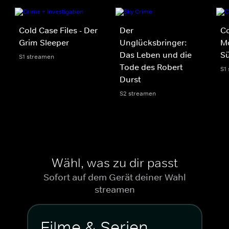
Cold Case Files - Der
Der
Co
Grim Sleeper
Unglücksbringer:
Mo
Das Leben und die
S
S1 streamen
Tode des Robert
S1
Durst
S2 streamen
Wähl, was zu dir passt
Sofort auf dem Gerät deiner Wahl
streamen
Filme & Serien