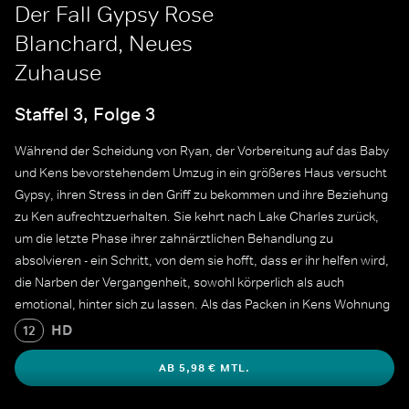
Der Fall Gypsy Rose
Blanchard, Neues
Zuhause
Staffel 3, Folge 3
Während der Scheidung von Ryan, der Vorbereitung auf das Baby
und Kens bevorstehendem Umzug in ein größeres Haus versucht
Gypsy, ihren Stress in den Griff zu bekommen und ihre Beziehung
zu Ken aufrechtzuerhalten. Sie kehrt nach Lake Charles zurück,
um die letzte Phase ihrer zahnärztlichen Behandlung zu
absolvieren - ein Schritt, von dem sie hofft, dass er ihr helfen wird,
die Narben der Vergangenheit, sowohl körperlich als auch
emotional, hinter sich zu lassen. Als das Packen in Kens Wohnung
neue Erinnerungen an alte Wunden weckt, wird Gypsy klar, dass
HD
12
ein Neuanfang gar nicht so einfach ist.
AB 5,98 € MTL.