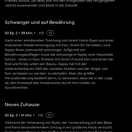
Freiheit zurück. Sie setzt sich mit den Ereignissen des vergangenen
Jahres auseinander und blickt in die Zukunft.
Schwanger und auf Bewährung
S
3
Ep.
2
•
39
Min.
•
HD
12
Nach einer emotionalen Trennung von ihrem Mann Ryan und einer
impulsiven Wiedervereinigung mit Ken, ihrem Ex-Verlobten, wird
Gypsy Rose unerwartet schwanger. Aufgrund von
Bewährungsauflagen muss die schwangere Gypsy zwei Haushalte
führen - einen in New Orleans mit ihrem Freund Ken und einen bei
Rod und Kristy unten am Bayou. Gypsy hat mit der
unberechenbaren Welt der sozialen Medien und der Angst, von
Ken verlassen zu werden, zu kämpfen. Aber die größte
Herausforderung besteht darin, zu beweisen, dass sie in der Lage
ist, den Kreislauf des Missbrauchs durch ihre Mutter zu
durchbrechen.
Neues Zuhause
S
3
Ep.
3
•
41
Min.
•
HD
12
Während der Scheidung von Ryan, der Vorbereitung auf das Baby
und Kens bevorstehendem Umzug in ein größeres Haus versucht