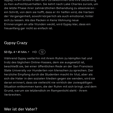
Gypsy, ihren Stress in den Griff zu bekommen und ihre Beziehung
zu Ken aufrechtzuerhalten. Sie kehrt nach Lake Charles zurück, um
die letzte Phase ihrer zahnärztlichen Behandlung zu absolvieren -
ein Schritt, von dem sie hofft, dass er ihr helfen wird, die Narben
der Vergangenheit, sowohl körperlich als auch emotional, hinter
sich zu lassen. Als das Packen in Kens Wohnung neue
Erinnerungen an alte Wunden weckt, wird Gypsy klar, dass ein
Neuanfang gar nicht so einfach ist.
Gypsy Crazy
S
3
Ep.
4
•
41
Min.
•
HD
12
Während Gypsy weiterhin mit ihrem Ruhm zu kämpfen hat und
trotz des täglichen Online-Hasses, dem sie ausgesetzt ist,
beschließt sie, bei einer öffentlichen Rede an der San Francisco
State University vor Hunderten von Menschen zu sprechen. Der
herzliche Empfang durch die Studenten macht ihr Mut, aber als
sich die Hater in den sozialen Medien gegen sie wenden, wird sie
daran erinnert, dass sie vielleicht nie wirklich der zwiespältigen
Situation entkommen kann, die der Ruhm mit sich bringt, und dem
Grund, warum sie letztendlich im Rampenlicht steht - ihrem
Verbrechen.
Wer ist der Vater?