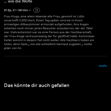
... wie die Wölfe
S
1
Ep.
21
•
58
Min.
•
12
Frau Kluge, eine allein lebende alte Frau, gewinnt im Lotto
unverhofft 3.000 Mark. Einen Tag später wird sie in ihrem
armseligen Altbauzimmer ermordet aufgefunden. Ihre Augen
scheinen noch immer jenen Besucher anzustarren, der der Täter
war. Wahrscheinlich war es eine Person aus der Nachbarschaft,
der Frau Kluge vertrauensselig die Tür geöffnet hatte. Kommissar
Keller kommt in diesem Fall nicht weiter. Alle Nachbarn haben ein
Motiv, denn Geld ¿ wie alle schließlich kleinlaut zugeben ¿ wollte
jeder von ihr.
mehr
Das könnte dir auch gefallen