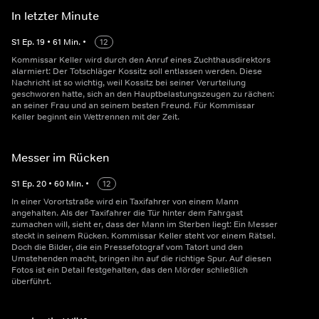
In letzter Minute
S
1
Ep.
19
•
61
Min.
•
12
Kommissar Keller wird durch den Anruf eines Zuchthausdirektors
alarmiert: Der Totschläger Kossitz soll entlassen werden. Diese
Nachricht ist so wichtig, weil Kossitz bei seiner Verurteilung
geschworen hatte, sich an den Hauptbelastungszeugen zu rächen:
an seiner Frau und an seinem besten Freund. Für Kommissar
Keller beginnt ein Wettrennen mit der Zeit.
Messer im Rücken
S
1
Ep.
20
•
60
Min.
•
12
In einer Vorortstraße wird ein Taxifahrer von einem Mann
angehalten. Als der Taxifahrer die Tür hinter dem Fahrgast
zumachen will, sieht er, dass der Mann im Sterben liegt: Ein Messer
steckt in seinem Rücken. Kommissar Keller steht vor einem Rätsel.
Doch die Bilder, die ein Pressefotograf vom Tatort und den
Umstehenden macht, bringen ihn auf die richtige Spur. Auf diesen
Fotos ist ein Detail festgehalten, das den Mörder schließlich
überführt.