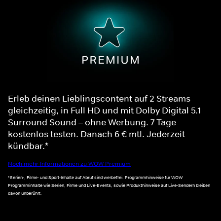
Erleb deinen Lieblingscontent auf 2 Streams
gleichzeitig, in Full HD und mit Dolby Digital 5.1
Surround Sound – ohne Werbung. 7 Tage
kostenlos testen. Danach 6 € mtl. Jederzeit
kündbar.*
Noch mehr Informationen zu WOW Premium
*Serien-, Filme- und Sport-Inhalte auf Abruf sind werbefrei. Programmhinweise für WOW
Programminhalte wie Serien, Filme und Live-Events, sowie Produkthinweise auf Live-Sendern bleiben
davon unberührt.