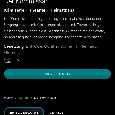
Der Kommissar
Krimiserie
1 Staffel
Heimatkanal
Der Kommissar ist ruhig und pflegt einen nahezu väterlichen
Umgang sowohl mit Assistenten als auch mit Tatverdächtigen.
Seine Stärken liegen nicht im schnellen Umgang mit der Waffe,
sondern in guter Beobachtungsgabe und scharfem Verstand.
Besetzung
Erik Ode, Günther Schramm, Reinhard
Glemnitz
12
HD
AB 5,98 € MTL.
Home
Serien
Der Kommissar
EPISODENGUIDE
DETAILS