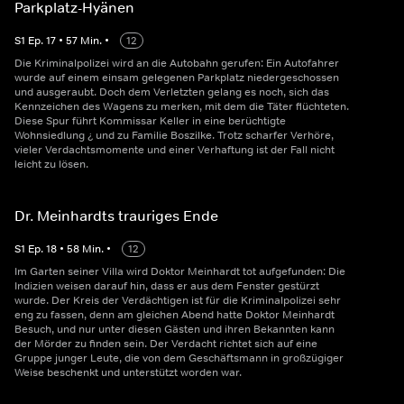
Parkplatz-Hyänen
S
1
Ep.
17
•
57
Min.
•
12
Die Kriminalpolizei wird an die Autobahn gerufen: Ein Autofahrer
wurde auf einem einsam gelegenen Parkplatz niedergeschossen
und ausgeraubt. Doch dem Verletzten gelang es noch, sich das
Kennzeichen des Wagens zu merken, mit dem die Täter flüchteten.
Diese Spur führt Kommissar Keller in eine berüchtigte
Wohnsiedlung ¿ und zu Familie Boszilke. Trotz scharfer Verhöre,
vieler Verdachtsmomente und einer Verhaftung ist der Fall nicht
leicht zu lösen.
Dr. Meinhardts trauriges Ende
S
1
Ep.
18
•
58
Min.
•
12
Im Garten seiner Villa wird Doktor Meinhardt tot aufgefunden: Die
Indizien weisen darauf hin, dass er aus dem Fenster gestürzt
wurde. Der Kreis der Verdächtigen ist für die Kriminalpolizei sehr
eng zu fassen, denn am gleichen Abend hatte Doktor Meinhardt
Besuch, und nur unter diesen Gästen und ihren Bekannten kann
der Mörder zu finden sein. Der Verdacht richtet sich auf eine
Gruppe junger Leute, die von dem Geschäftsmann in großzügiger
Weise beschenkt und unterstützt worden war.