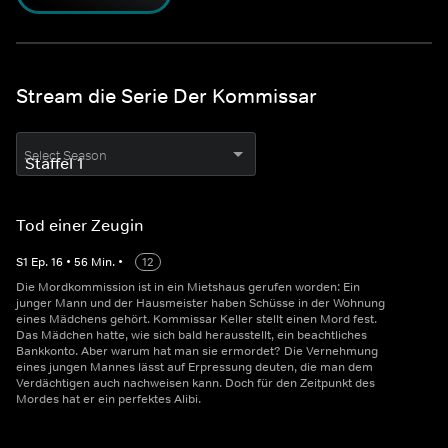
Stream die Serie Der Kommissar
Select Season
Tod einer Zeugin
S
1
Ep.
16
•
56
Min.
•
12
Die Mordkommission ist in ein Mietshaus gerufen worden: Ein
junger Mann und der Hausmeister haben Schüsse in der Wohnung
eines Mädchens gehört. Kommissar Keller stellt einen Mord fest.
Das Mädchen hatte, wie sich bald herausstellt, ein beachtliches
Bankkonto. Aber warum hat man sie ermordet? Die Vernehmung
eines jungen Mannes lässt auf Erpressung deuten, die man dem
Verdächtigen auch nachweisen kann. Doch für den Zeitpunkt des
Mordes hat er ein perfektes Alibi.